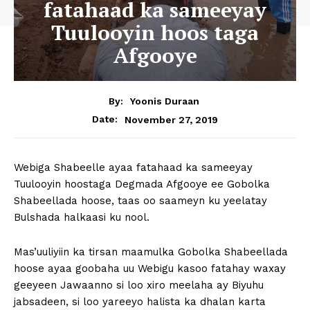
fatahaad ka sameeyay
Tuulooyin hoos taga
Afgooye
By:
Yoonis Duraan
November 27, 2019
Date:
Webiga Shabeelle ayaa fatahaad ka sameeyay
Tuulooyin hoostaga Degmada Afgooye ee Gobolka
Shabeellada hoose, taas oo saameyn ku yeelatay
Bulshada halkaasi ku nool.
Mas’uuliyiin ka tirsan maamulka Gobolka Shabeellada
hoose ayaa goobaha uu Webigu kasoo fatahay waxay
geeyeen Jawaanno si loo xiro meelaha ay Biyuhu
jabsadeen, si loo yareeyo halista ka dhalan karta