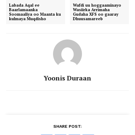
Labada Aqal ee
Wafdi uu hoggaaminayo
Baarlamaanka
Wasiirka Arrimaha
Soomaaliya oo Maanta ku
Gudaha XFS oo gaaray
kulmaya Muqdisho
Dhuusamareeb
Yoonis Duraan
SHARE POST: