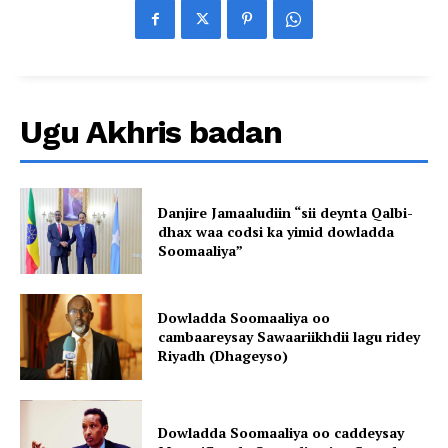
Ugu Akhris badan
Danjire Jamaaludiin “sii deynta Qalbi-
dhax waa codsi ka yimid dowladda
Soomaaliya”
Dowladda Soomaaliya oo
cambaareysay Sawaariikhdii lagu ridey
Riyadh (Dhageyso)
Dowladda Soomaaliya oo caddeysay