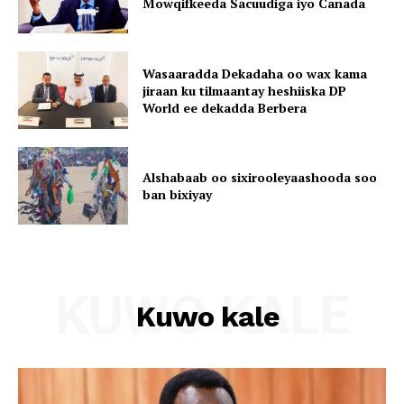
Mowqifkeeda Sacuudiga iyo Canada
Wasaaradda Dekadaha oo wax kama
jiraan ku tilmaantay heshiiska DP
World ee dekadda Berbera
Alshabaab oo sixirooleyaashooda soo
ban bixiyay
KUWO KALE
Kuwo kale