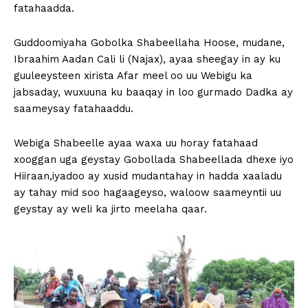
fatahaadda.
Guddoomiyaha Gobolka Shabeellaha Hoose, mudane,
Ibraahim Aadan Cali li (Najax), ayaa sheegay in ay ku
guuleeysteen xirista Afar meel oo uu Webigu ka
jabsaday, wuxuuna ku baaqay in loo gurmado Dadka ay
saameysay fatahaaddu.
Webiga Shabeelle ayaa waxa uu horay fatahaad
xooggan uga geystay Gobollada Shabeellada dhexe iyo
Hiiraan,iyadoo ay xusid mudantahay in hadda xaaladu
ay tahay mid soo hagaageyso, waloow saameyntii uu
geystay ay weli ka jirto meelaha qaar.