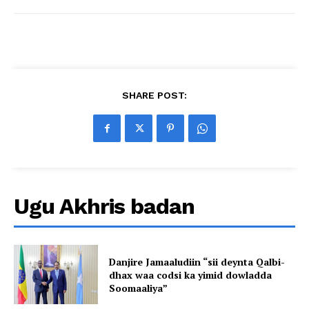
SHARE POST:
Ugu Akhris badan
Danjire Jamaaludiin “sii deynta Qalbi-
dhax waa codsi ka yimid dowladda
Soomaaliya”