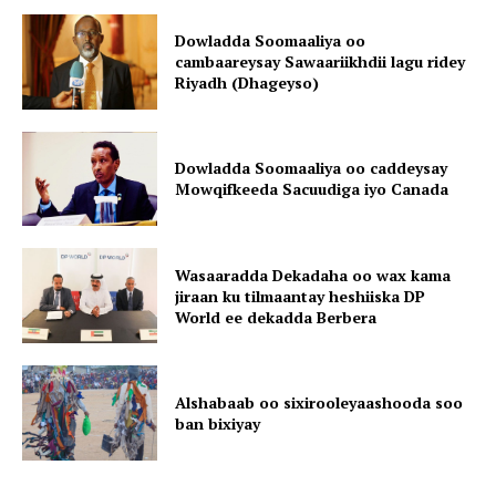
Dowladda Soomaaliya oo
cambaareysay Sawaariikhdii lagu ridey
Riyadh (Dhageyso)
Dowladda Soomaaliya oo caddeysay
Mowqifkeeda Sacuudiga iyo Canada
Wasaaradda Dekadaha oo wax kama
jiraan ku tilmaantay heshiiska DP
World ee dekadda Berbera
Alshabaab oo sixirooleyaashooda soo
ban bixiyay