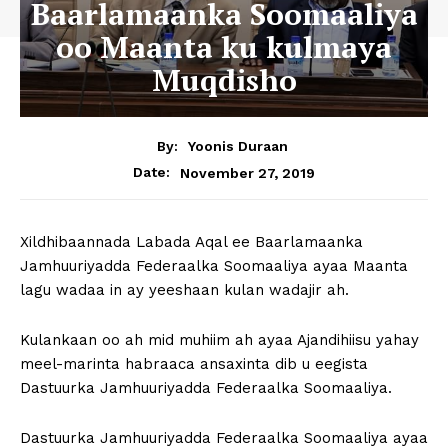
Baarlamaanka Soomaaliya
oo Maanta ku kulmaya
Muqdisho
By:
Yoonis Duraan
November 27, 2019
Date:
Xildhibaannada Labada Aqal ee Baarlamaanka
Jamhuuriyadda Federaalka Soomaaliya ayaa Maanta
lagu wadaa in ay yeeshaan kulan wadajir ah.
Kulankaan oo ah mid muhiim ah ayaa Ajandihiisu yahay
meel-marinta habraaca ansaxinta dib u eegista
Dastuurka Jamhuuriyadda Federaalka Soomaaliya.
Dastuurka Jamhuuriyadda Federaalka Soomaaliya ayaa