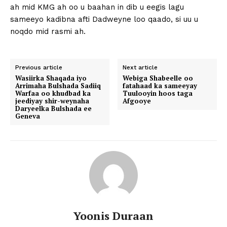
ah mid KMG ah oo u baahan in dib u eegis lagu
sameeyo kadibna afti Dadweyne loo qaado, si uu u
noqdo mid rasmi ah.
Previous article
Next article
Wasiirka Shaqada iyo
Webiga Shabeelle oo
Arrimaha Bulshada Sadiiq
fatahaad ka sameeyay
Warfaa oo khudbad ka
Tuulooyin hoos taga
jeediyay shir-weynaha
Afgooye
Daryeelka Bulshada ee
Geneva
Yoonis Duraan