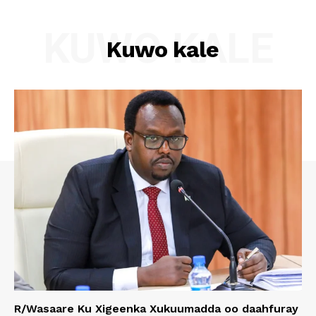
KUWO KALE
Kuwo kale
R/Wasaare Ku Xigeenka Xukuumadda oo daahfuray