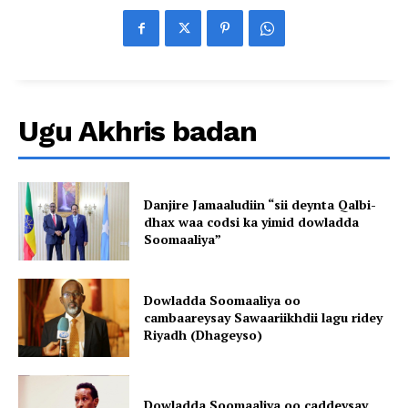
Ugu Akhris badan
Danjire Jamaaludiin “sii deynta Qalbi-
dhax waa codsi ka yimid dowladda
Soomaaliya”
Dowladda Soomaaliya oo
cambaareysay Sawaariikhdii lagu ridey
Riyadh (Dhageyso)
Dowladda Soomaaliya oo caddeysay