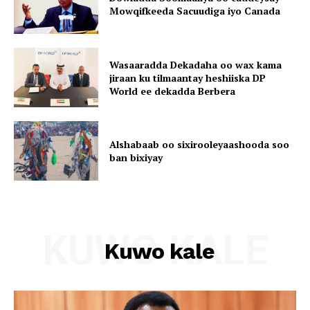
Mowqifkeeda Sacuudiga iyo Canada
Wasaaradda Dekadaha oo wax kama
jiraan ku tilmaantay heshiiska DP
World ee dekadda Berbera
Alshabaab oo sixirooleyaashooda soo
ban bixiyay
KUWO KALE
Kuwo kale