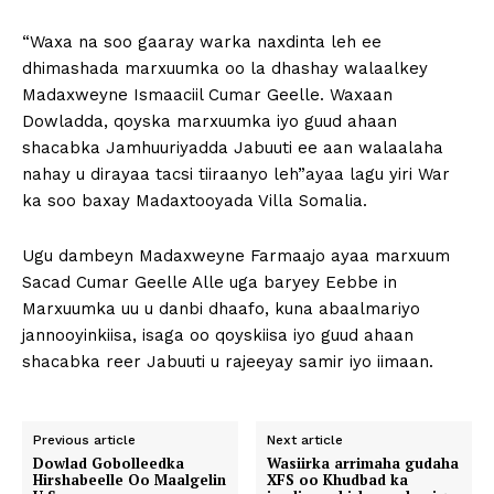
“Waxa na soo gaaray warka naxdinta leh ee
dhimashada marxuumka oo la dhashay walaalkey
Madaxweyne Ismaaciil Cumar Geelle. Waxaan
Dowladda, qoyska marxuumka iyo guud ahaan
shacabka Jamhuuriyadda Jabuuti ee aan walaalaha
nahay u dirayaa tacsi tiiraanyo leh”ayaa lagu yiri War
ka soo baxay Madaxtooyada Villa Somalia.
Ugu dambeyn Madaxweyne Farmaajo ayaa marxuum
Sacad Cumar Geelle Alle uga baryey Eebbe in
Marxuumka uu u danbi dhaafo, kuna abaalmariyo
jannooyinkiisa, isaga oo qoyskiisa iyo guud ahaan
shacabka reer Jabuuti u rajeeyay samir iyo iimaan.
Previous article
Next article
Dowlad Gobolleedka
Wasiirka arrimaha gudaha
Hirshabeelle Oo Maalgelin
XFS oo Khudbad ka