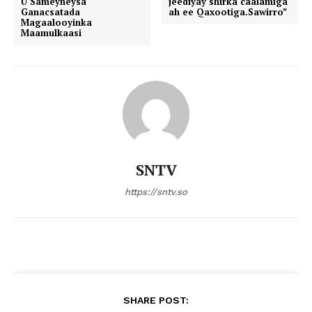
U Sameyneysa
jeediyay shirka caalamiga
Ganacsatada
ah ee Qaxootiga.Sawirro”
Magaalooyinka
Maamulkaasi
SNTV
https://sntv.so
SHARE POST: