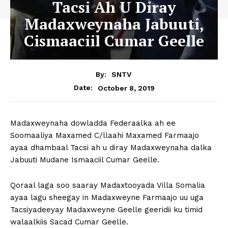
Tacsi Ah U Diray
Madaxweynaha Jabuuti,
Cismaaciil Cumar Geelle
By:
SNTV
October 8, 2019
Date:
Madaxweynaha dowladda Federaalka ah ee
Soomaaliya Maxamed C/llaahi Maxamed Farmaajo
ayaa dhambaal Tacsi ah u diray Madaxweynaha dalka
Jabuuti Mudane Ismaaciil Cumar Geelle.
Qoraal laga soo saaray Madaxtooyada Villa Somalia
ayaa lagu sheegay in Madaxweyne Farmaajo uu uga
Tacsiyadeeyay Madaxweyne Geelle geeridii ku timid
walaalkiis Sacad Cumar Geelle.