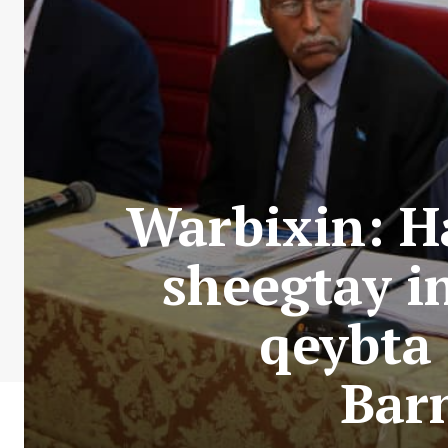
Warbixin: H
sheegtay i
qeybta 
Bar