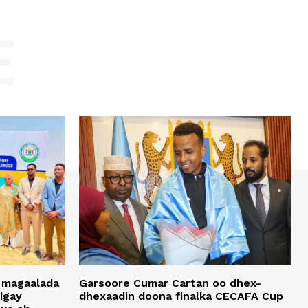
E
 magaalada
Garsoore Cumar Cartan oo dhex-
igay
dhexaadin doona finalka CECAFA Cup