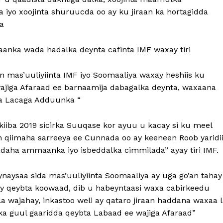
iyo xoojinta shuruucda oo ay ku jiraan ka hortagidda
a
nka wada hadalka deynta cafinta IMF waxay tiri
 mas’uuliyiinta IMF iyo Soomaaliya waxay heshiis ku
ajiga Afaraad ee barnaamija dabagalka deynta, waxaana
da Lacaga Adduunka “
iba 2019 sicirka Suuqase kor ayuu u kacay si ku meel
ah qiimaha sarreeya ee Cunnada oo ay keeneen Roob yaridi
daha ammaanka iyo isbeddalka cimmilada” ayay tiri IMF.
ysaa sida mas’uuliyiinta Soomaaliya ay uga go’an tahay
yay qeybta koowaad, dib u habeyntaasi waxa cabirkeedu
a wajahay, inkastoo weli ay qataro jiraan haddana waxaa 
a guul gaaridda qeybta Labaad ee wajiga Afaraad”