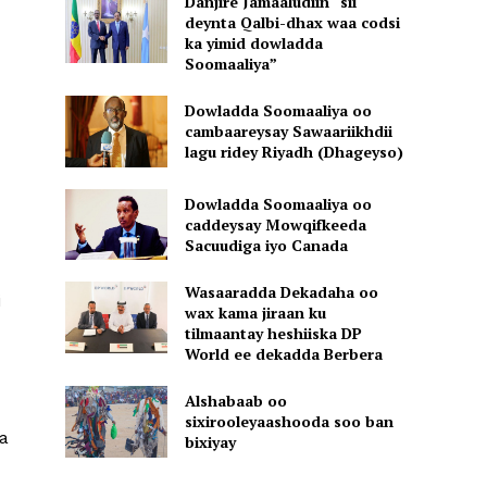
Danjire Jamaaludiin “sii
deynta Qalbi-dhax waa codsi
ka yimid dowladda
Soomaaliya”
Dowladda Soomaaliya oo
cambaareysay Sawaariikhdii
lagu ridey Riyadh (Dhageyso)
Dowladda Soomaaliya oo
caddeysay Mowqifkeeda
Sacuudiga iyo Canada
Wasaaradda Dekadaha oo
i
wax kama jiraan ku
tilmaantay heshiiska DP
World ee dekadda Berbera
Alshabaab oo
sixirooleyaashooda soo ban
la
bixiyay