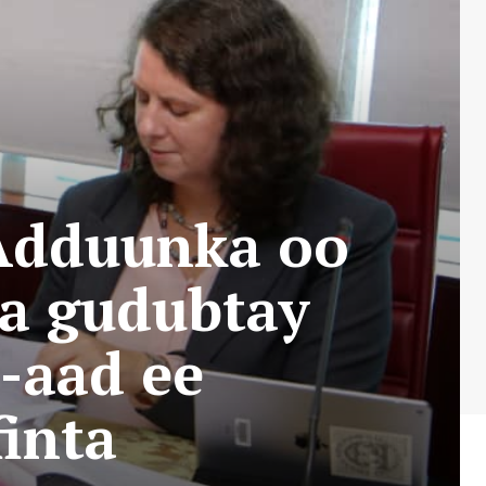
 Adduunka oo
ka gudubtay
4-aad ee
inta