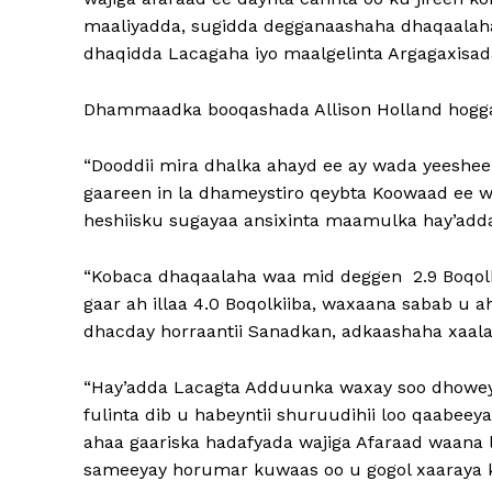
maaliyadda, sugidda degganaashaha dhaqaalaha 
dhaqidda Lacagaha iyo maalgelinta Argagaxisad
Dhammaadka booqashada Allison Holland hoggaa
“Dooddii mira dhalka ahayd ee ay wada yeesheen
gaareen in la dhameystiro qeybta Koowaad ee w
heshiisku sugayaa ansixinta maamulka hay’ad
“Kobaca dhaqaalaha waa mid deggen 2.9 Boqolki
gaar ah illaa 4.0 Boqolkiiba, waxaana sabab u 
dhacday horraantii Sanadkan, adkaashaha xaala
“Hay’adda Lacagta Adduunka waxay soo dhoweyna
fulinta dib u habeyntii shuruudihii loo qaabee
ahaa gaariska hadafyada wajiga Afaraad waana l
sameeyay horumar kuwaas oo u gogol xaaraya k