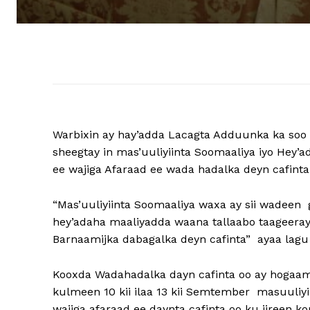
Warbixin ay hay’adda Lacagta Adduunka ka soo 
sheegtay in mas’uuliyiinta Soomaaliya iyo Hey’
ee wajiga Afaraad ee wada hadalka deyn cafint
“Mas’uuliyiinta Soomaaliya waxa ay sii wadeen
hey’adaha maaliyadda waana tallaabo taageera
Barnaamijka dabagalka deyn cafinta” ayaa lagu y
Kooxda Wadahadalka dayn cafinta oo ay hogaami
kulmeen 10 kii ilaa 13 kii Semtember masuuliy
wajiga afaraad ee daynta cafinta oo ku jireen k