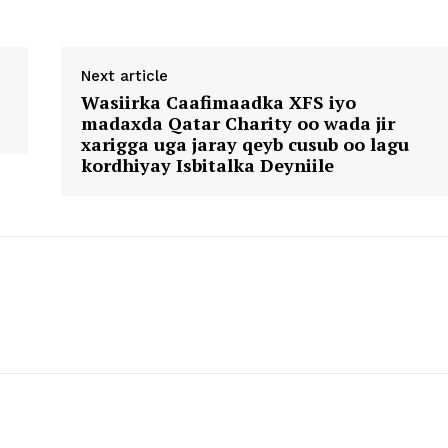
Next article
Wasiirka Caafimaadka XFS iyo
madaxda Qatar Charity oo wada jir
xarigga uga jaray qeyb cusub oo lagu
kordhiyay Isbitalka Deyniile