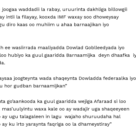
gaa waddadii la rabay, uruurinta dakhliga billowgii
y intii la filayay, kooxda IMF waxay soo dhoweysay
u diro kaas oo muhiim u ahaa barnaajikan iyo
h ee wasiirrada maaliyadda Dowlad Goblleedyada iyo
 loo hubiyo ka guul gaaridda Barnaamijka deyn dhaafka i
da.
aysaa joogteynta wada shaqeynta Dowladda federaalka iyo
ku hor gudban barnaamijkan”
ta go’aankooda ka guul gaaridda wejiga Afaraad si loo
, mas’uulyintu waxa kale oo ay wadajir uga shaqeeyeen
 ay ugu talagaleen in lagu wajaho shuruudaha hal
y ku irto yaraynta faqriga oo la dhameystiray”