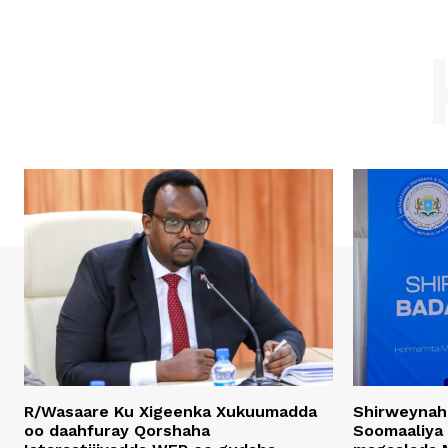
R/Wasaare Ku Xigeenka Xukuumadda
Shirweynah
oo daahfuray Qorshaha
Soomaaliya