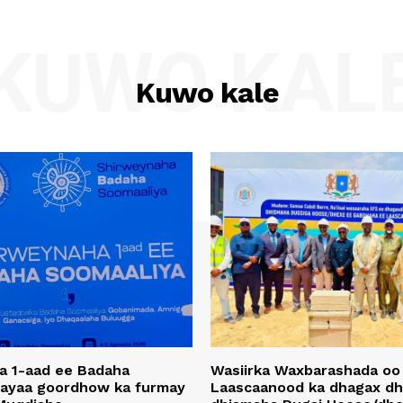
KUWO KAL
Kuwo kale
a 1-aad ee Badaha
Wasiirka Waxbarashada oo
 ayaa goordhow ka furmay
Laascaanood ka dhagax dh