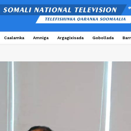
Caalamka
Amniga
Argagixisada
Gobollada
Bar