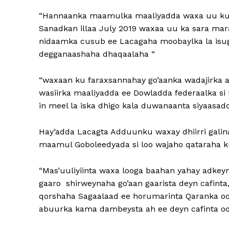
“Hannaanka maamulka maaliyadda waxa uu ku joo
Sanadkan illaa July 2019 waxaa uu ka sara mara
nidaamka cusub ee Lacagaha moobaylka la isug
degganaashaha dhaqaalaha “
“waxaan ku faraxsannahay go’aanka wadajirka a
wasiirka maaliyadda ee Dowladda federaalka si
in meel la iska dhigo kala duwanaanta siyaasad
Hay’adda Lacagta Adduunku waxay dhiirri galin
maamul Goboleedyada si loo wajaho qataraha 
“Mas’uuliyiinta waxa looga baahan yahay adkeyn
gaaro shirweynaha go’aan gaarista deyn cafinta
qorshaha Sagaalaad ee horumarinta Qaranka oo
abuurka kama dambeysta ah ee deyn cafinta oo a