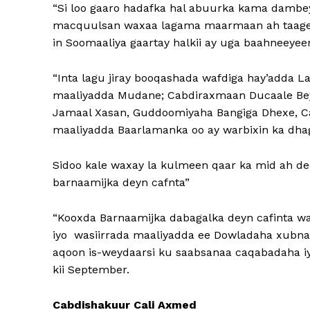
“Si loo gaaro hadafka hal abuurka kama dambe
macquulsan waxaa lagama maarmaan ah taageer
in Soomaaliya gaartay halkii ay uga baahneeye
“Inta lagu jiray booqashada wafdiga hay’adda 
maaliyadda Mudane; Cabdiraxmaan Ducaale Beyl
Jamaal Xasan, Guddoomiyaha Bangiga Dhexe, 
maaliyadda Baarlamanka oo ay warbixin ka dha
Sidoo kale waxay la kulmeen qaar ka mid ah dee
barnaamijka deyn cafnta”
“Kooxda Barnaamijka dabagalka deyn cafinta 
iyo wasiirrada maaliyadda ee Dowladaha xubna
aqoon is-weydaarsi ku saabsanaa caqabadaha iy
kii September.
Cabdishakuur Cali Axmed