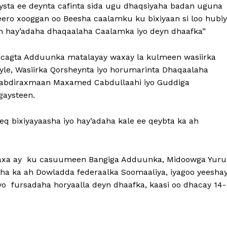
ysta ee deynta cafinta sida ugu dhaqsiyaha badan uguna
o xooggan oo Beesha caalamku ku bixiyaan si loo hubi
en hay’adaha dhaqaalaha Caalamka iyo deyn dhaafka”
Lacagta Adduunka matalayay waxay la kulmeen wasiirka
e, Wasiirka Qorsheynta iyo horumarinta Dhaqaalaha
Cabdiraxmaan Maxamed Cabdullaahi iyo Guddiga
gaysteen.
q bixiyayaasha iyo hay’adaha kale ee qeybta ka ah
waxa ay ku casuumeen Bangiga Adduunka, Midoowga Yur
ha ka ah Dowladda federaalka Soomaaliya, iyagoo yeesha
o fursadaha horyaalla deyn dhaafka, kaasi oo dhacay 14-