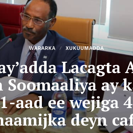
WARARKA
XUKUUMADDA
ay’adda Lacagta
n Soomaaliya ay 
1-aad ee wejiga 
naamijka deyn caf