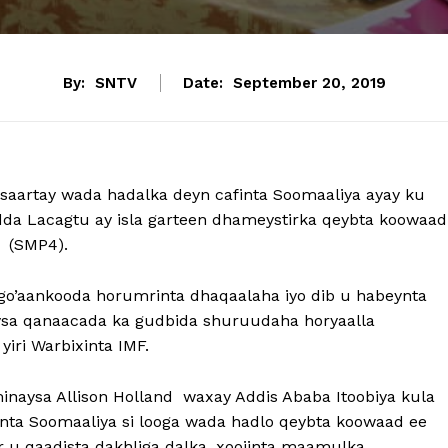
By:
SNTV
Date:
September 20, 2019
saartay wada hadalka deyn cafinta Soomaaliya ayay ku
adda Lacagtu ay isla garteen dhameystirka qeybta koowaad
a (SMP4).
 go’aankooda horumrinta dhaqaalaha iyo dib u habeynta
ysa qanaacada ka gudbida shuruudaha horyaalla
iri Warbixinta IMF.
naysa Allison Holland waxay Addis Ababa Itoobiya kula
inta Soomaaliya si looga wada hadlo qeybta koowaad ee
or u qaadista dakhliga dalka, xoojinta maamulka