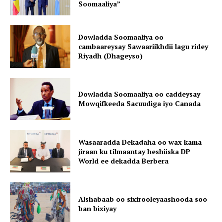
Soomaaliya”
Dowladda Soomaaliya oo
cambaareysay Sawaariikhdii lagu ridey
Riyadh (Dhageyso)
Dowladda Soomaaliya oo caddeysay
Mowqifkeeda Sacuudiga iyo Canada
Wasaaradda Dekadaha oo wax kama
jiraan ku tilmaantay heshiiska DP
World ee dekadda Berbera
Alshabaab oo sixirooleyaashooda soo
ban bixiyay