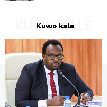
KUWO KALE
Kuwo kale