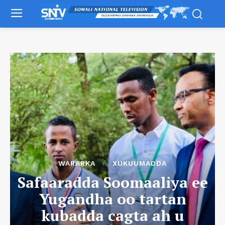
WARARKA
XUKUUMADDA
Safaaradda Soomaaliya ee
Yugandha oo tartan
kubadda cagta ah u