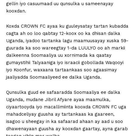
gellin iyo casuumaad uu qunsulka u sameenayay
kooxdan.
Koxda CROWN FC ayaa ku gu
uleysatay tartan kubadda
cagta ah oo loo qabtay 12-koox oo ka dhisan dalka
Uganda, iyadoo tartanka lagu maamuusayay xuska 59-
guurada ka soo wareegtay 1-da LUULYO oo ah markii
dalkeenna Soomaaliya uu xornimada ka qaatay
gumaystihii Talyaaniga iyo israacii gobollada Waqooyi
iyo Koonfur, waxaana tartaankaas soo agaasimay
jaaliyadda Soomaaliyeed ee dalka Uganda.
Qunsulka guud ee safaaradda Soomaaliya ee dalka
Uganda, mudane Jibril Afyare ayaa maamulka,
ciyaartooyda iyo macallimiinta kooxda CROWN FC uga
mahadceliyay guusha ay tartankaas ka gaareen,
isagoo u sheegay in ka safaarad ahaan ay aad u soo
dhawenayaan guusha ay kooxdan gaartay, ayna garab