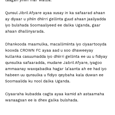
taagan yihiin mar walba.
Qunsul Jibril Afyare ayaa xusay in ka safaarad ahaan
ay diyaar u yihiin dhiirri gellinta guud ahaan jaaliyadda
iyo bulshada Soomaaliyeed ee dalka Uganda, gaar
ahaan dhallinyarada.
Dhankooda maamulka, macallimiinta iyo ciyaartooyda
kooxda CROWN FC ayaa aad u soo dhaweeyay
kullanka casuumadda iyo dhiirri gellinta ee uu u fidiyay
qunsulka safaaradda, mudane Jabril Afyare, iyagoo
ammaanay waxqabadka hagar la’aanta ah ee had iyo
habeen uu qunsulka u fidiyo qeybaha kala duwan ee
Soomaalida ku nool dalka Uganda.
Ciyaaraha kubadda cagta ayaa kamid ah astaamaha
wanaagsan ee is dhex galka bulshada.