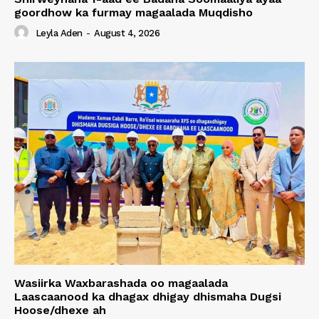
goordhow ka furmay magaalada Muqdisho
Leyla Aden
-
August 4, 2026
Wasiirka Waxbarashada oo magaalada
Laascaanood ka dhagax dhigay dhismaha Dugsi
Hoose/dhexe ah