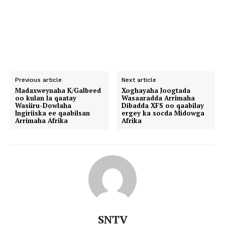
Previous article
Next article
Madaxweynaha K/Galbeed
Xoghayaha Joogtada
oo kulan la qaatay
Wasaaradda Arrimaha
Wasiiru-Dowlaha
Dibadda XFS oo qaabilay
Ingiriiska ee qaabilsan
ergey ka socda Midowga
Arrimaha Afrika
Afrika
SNTV