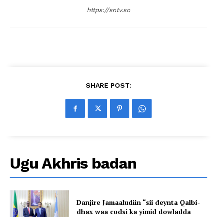
https://sntv.so
SHARE POST:
Ugu Akhris badan
Danjire Jamaaludiin “sii deynta Qalbi-
dhax waa codsi ka yimid dowladda