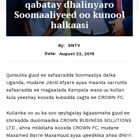
qabatay dhalinyaro
Soomaaliyeed oo kunool
halkaasi
By:
SNTV
August 22, 2019
Date:
Qunsulka guud ee safaaradda Soomaaliya dalka
Uganda, mudane Jibriil Afyare ayaa maanta xarrunta
safaaradda ee magaalada Kampala waxa uu kullan
kula yeeshay kooxda kubadda cagta ee CROWN FC.
Kullanka oo uu ka soo qeybgalay Agaasimaha guud ee
shirkadda duulimaadka CROWN BUSINESS SOLUTIONS
LTD , ahna milkiilaha kooxda CROWN FC, mudane
Maxamed Barre Maxamuud ayaa ujeedkiisa ahaa dhiirri