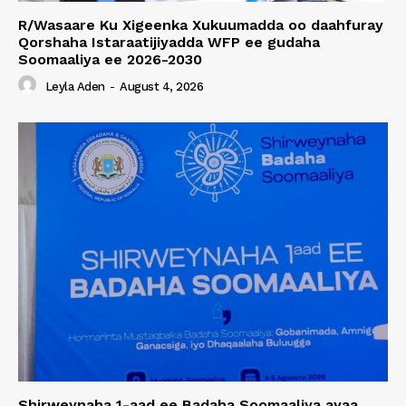
R/Wasaare Ku Xigeenka Xukuumadda oo daahfuray
Qorshaha Istaraatijiyadda WFP ee gudaha
Soomaaliya ee 2026-2030
Leyla Aden
-
August 4, 2026
Shirweynaha 1-aad ee Badaha Soomaaliya ayaa