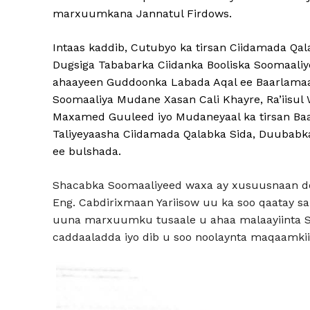
marxuumkana Jannatul Firdows.
Intaas kaddib, Cutubyo ka tirsan Ciidamada Q
Dugsiga Tababarka Ciidanka Booliska Soomaaliy
ahaayeen Guddoonka Labada Aqal ee Baarlamaa
Soomaaliya Mudane Xasan Cali Khayre, Ra’iis
Maxamed Guuleed iyo Mudaneyaal ka tirsan Baa
Taliyeyaasha Ciidamada Qalabka Sida, Duubab
ee bulshada.
Shacabka Soomaaliyeed waxa ay xusuusnaan doon
Eng. Cabdirixmaan Yariisow uu ka soo qaatay sa
uuna marxuumku tusaale u ahaa malaayiinta So
caddaaladda iyo dib u soo noolaynta maqaamkii