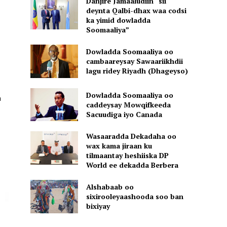
Danjire Jamaaludiin “sii
deynta Qalbi-dhax waa codsi
ka yimid dowladda
Soomaaliya”
Dowladda Soomaaliya oo
cambaareysay Sawaariikhdii
lagu ridey Riyadh (Dhageyso)
Dowladda Soomaaliya oo
n
caddeysay Mowqifkeeda
Sacuudiga iyo Canada
Wasaaradda Dekadaha oo
wax kama jiraan ku
tilmaantay heshiiska DP
World ee dekadda Berbera
Alshabaab oo
sixirooleyaashooda soo ban
bixiyay