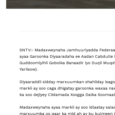
SNTV:- Madaxweynaha Jamhuuriyadda Federaa
ayaa Garoonka Diyaaradaha ee Aadan Cabdulle ka
Guddoomiyihii Gobolka Banaadir iyo Duqii M
Yariisow).
Diyaaraddii sidday marxuumkan shahiiday isagoo
markii ay soo caga dhigatay garoonka waxaa n
ka soo dejiyey Ciidamada Xoogga Dalka Soomaa
Madaxweynaha ayaa markii ay soo idlaatay sala
marxuumka oo qaar ka mid ah ay ku kulmeen jan