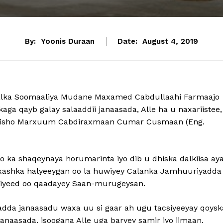
By:
Yoonis Duraan
Date:
August 4, 2019
lka Soomaaliya Mudane Maxamed Cabdullaahi Farmaajo
ga qayb galay salaaddii janaasada, Alle ha u naxariistee,
uqdisho Marxuum Cabdiraxmaan Cumar Cusmaan (Eng.
 ka shaqeynaya horumarinta iyo dib u dhiska dalkiisa ay
axashka halyeeygan oo la huwiyey Calanka Jamhuuriyadda
liyeed oo qaadayey Saan-murugeysan.
adda janaasadu waxa uu si gaar ah ugu tacsiyeeyay qoysk
aasada, isoogana Alle uga baryey samir iyo iimaan,