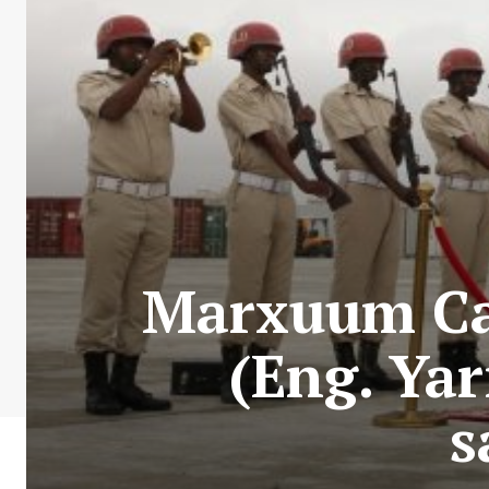
Marxuum C
(Eng. Ya
s