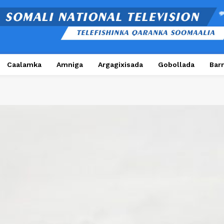
Caalamka
Amniga
Argagixisada
Gobollada
Bar