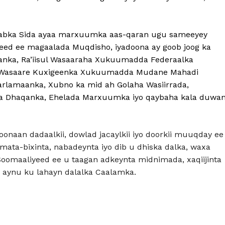
alabka Sida ayaa marxuumka aas-qaran ugu sameeyey
eed ee magaalada Muqdisho, iyadoona ay goob joog ka
nka, Ra’iisul Wasaaraha Xukuumadda Federaalka
ul Wasaare Kuxigeenka Xukuumadda Mudane Mahadi
rlamaanka, Xubno ka mid ah Golaha Wasiirrada,
ka Dhaqanka, Ehelada Marxuumka iyo qaybaha kala duwa
aan dadaalkii, dowlad jacaylkii iyo doorkii muuqday ee
mata-bixinta, nabadeynta iyo dib u dhiska dalka, waxa
omaaliyeed ee u taagan adkeynta midnimada, xaqiijinta
 aynu ku lahayn dalalka Caalamka.