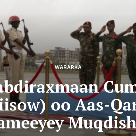
WARARKA
abdiraxmaan Cum
riisow) oo Aas-Qa
ameeyey Muqdis