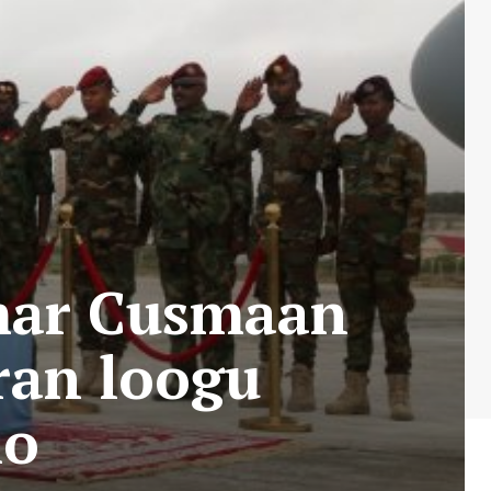
ar Cusmaan
ran loogu
ho