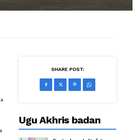
SHARE POST:
aa
Ugu Akhris badan
a