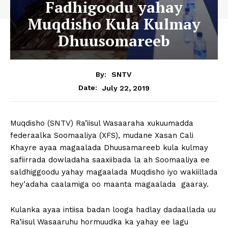
Fadhigoodu yahay
Muqdisho Kula Kulmay
Dhuusomareeb
By:
SNTV
July 22, 2019
Date:
Muqdisho (SNTV) Ra’iisul Wasaaraha xukuumadda
federaalka Soomaaliya (XFS), mudane Xasan Cali
Khayre ayaa magaalada Dhuusamareeb kula kulmay
safiirrada dowladaha saaxiibada la ah Soomaaliya ee
saldhiggoodu yahay magaalada Muqdisho iyo wakiillada
hey’adaha caalamiga oo maanta magaalada gaaray.
Kulanka ayaa intiisa badan looga hadlay dadaallada uu
Ra’iisul Wasaaruhu hormuudka ka yahay ee lagu