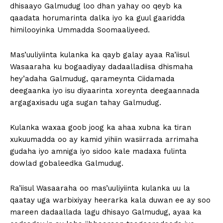
dhisaayo Galmudug loo dhan yahay oo qeyb ka
qaadata horumarinta dalka iyo ka guul gaaridda
himilooyinka Ummadda Soomaaliyeed.
Mas’uuliyiinta kulanka ka qayb galay ayaa Ra’iisul
Wasaaraha ku bogaadiyay dadaalladiisa dhismaha
hey’adaha Galmudug, qarameynta Ciidamada
deegaanka iyo isu diyaarinta xoreynta deegaannada
argagaxisadu uga sugan tahay Galmudug.
Kulanka waxaa goob joog ka ahaa xubna ka tiran
xukuumadda oo ay kamid yihiin wasiirrada arrimaha
gudaha iyo amniga iyo sidoo kale madaxa fulinta
dowlad gobaleedka Galmudug.
Ra’iisul Wasaaraha oo mas’uuliyiinta kulanka uu la
qaatay uga warbixiyay heerarka kala duwan ee ay soo
mareen dadaallada lagu dhisayo Galmudug, ayaa ka