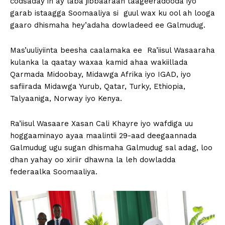
codsaday in ay laba jibbaaraan taageeradooda iyo
garab istaagga Soomaaliya si guul wax ku ool ah looga
gaaro dhismaha hey’adaha dowladeed ee Galmudug.
Mas’uuliyiinta beesha caalamaka ee Ra’iisul Wasaaraha
kulanka la qaatay waxaa kamid ahaa wakiillada
Qarmada Midoobay, Midawga Afrika iyo IGAD, iyo
safiirada Midawga Yurub, Qatar, Turky, Ethiopia,
Talyaaniga, Norway iyo Kenya.
Ra’iisul Wasaare Xasan Cali Khayre iyo wafdiga uu
hoggaaminayo ayaa maalintii 29-aad deegaannada
Galmudug ugu sugan dhismaha Galmudug sal adag, loo
dhan yahay oo xiriir dhawna la leh dowladda
federaalka Soomaaliya.