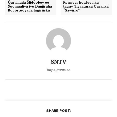
Qaramada Midoobey ee
Kormeer howleed ku
Soomaaliya iyo Danjiraha
tagay Tiyaatarka Qaranka
Boqortooyada Ingiriiska
“Sawirro”
SNTV
https://sntv.so
SHARE POST: