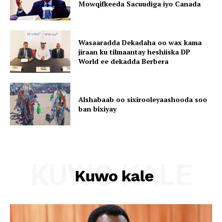
Mowqifkeeda Sacuudiga iyo Canada
Wasaaradda Dekadaha oo wax kama
jiraan ku tilmaantay heshiiska DP
World ee dekadda Berbera
Alshabaab oo sixirooleyaashooda soo
ban bixiyay
KUWO KALE
Kuwo kale