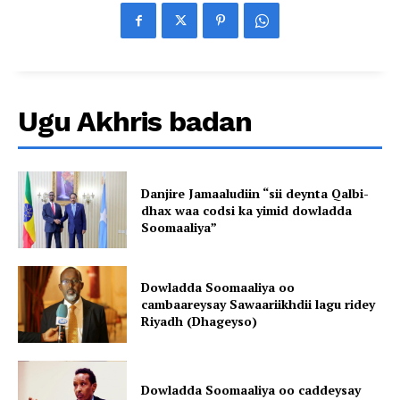
Ugu Akhris badan
Danjire Jamaaludiin “sii deynta Qalbi-
dhax waa codsi ka yimid dowladda
Soomaaliya”
Dowladda Soomaaliya oo
cambaareysay Sawaariikhdii lagu ridey
Riyadh (Dhageyso)
Dowladda Soomaaliya oo caddeysay