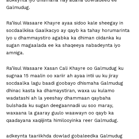
adkeynta iyo dhismaha hay’adaha dowladeed ee
Galmudug.
Ra’iisul Wasaare Khayre ayaa sidoo kale sheegay in
socdaalkiisa Gaalkacyo ay qayb ka tahay horumarinta
iyo u dhammaystiro agabka ka dhiman ciidanka ku
sugan magaalada ee ka shaqeeya nabadeynta iyo
amniga.
Ra’iisul Wasaare Xasan Cali Khayre oo Galmudug ku
sugnaa 15 maalin oo xariir ah ayaa intii uu ku jiray
socdaalka lagu baadi goobayo dhismaha Galmudug
dhinac kasta ka dhamaystiran, waxa uu kulamo
wadatashi ah la yeeshay dhammaan qaybaha
bulshada ku sugan deegaannadii uu soo maray,
waxaana la gaaray guulo waawayn oo qayb ka
qaadayana xaqiijinta himilooyinka reer Galmudug.
adkeynta taariikhda dowlad gobaleedka Galmudug