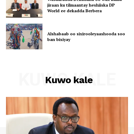
jiraan ku tilmaantay heshiiska DP
World ee dekadda Berbera
Alshabaab oo sixirooleyaashooda soo
ban bixiyay
KUWO KALE
Kuwo kale