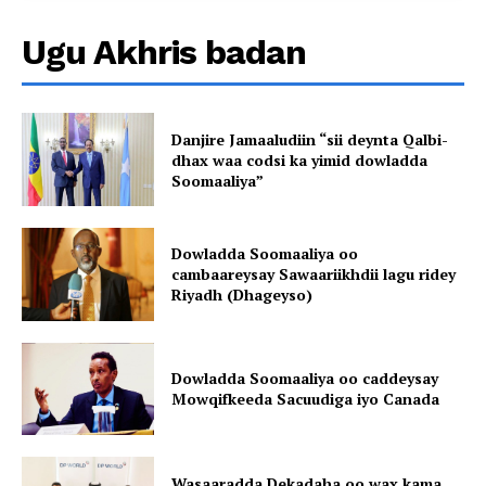
Ugu Akhris badan
Danjire Jamaaludiin “sii deynta Qalbi-
dhax waa codsi ka yimid dowladda
Soomaaliya”
Dowladda Soomaaliya oo
cambaareysay Sawaariikhdii lagu ridey
Riyadh (Dhageyso)
Dowladda Soomaaliya oo caddeysay
Mowqifkeeda Sacuudiga iyo Canada
Wasaaradda Dekadaha oo wax kama