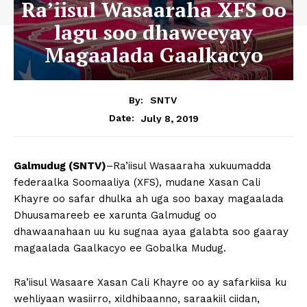
Ra’iisul Wasaaraha XFS oo
lagu soo dhaweeyay
Magaalada Gaalkacyo
By:
SNTV
July 8, 2019
Date:
Galmudug (SNTV)
–Ra’iisul Wasaaraha xukuumadda
federaalka Soomaaliya (XFS), mudane Xasan Cali
Khayre oo safar dhulka ah uga soo baxay magaalada
Dhuusamareeb ee xarunta Galmudug oo
dhawaanahaan uu ku sugnaa ayaa galabta soo gaaray
magaalada Gaalkacyo ee Gobalka Mudug.
Ra’iisul Wasaare Xasan Cali Khayre oo ay safarkiisa ku
wehliyaan wasiirro, xildhibaanno, saraakiil ciidan,