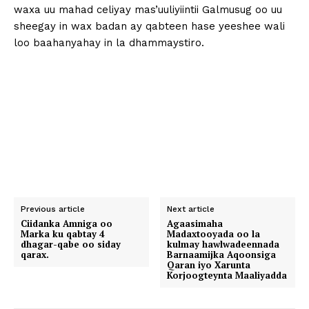
waxa uu mahad celiyay mas’uuliyiintii Galmusug oo uu
sheegay in wax badan ay qabteen hase yeeshee wali
loo baahanyahay in la dhammaystiro.
Previous article
Next article
Ciidanka Amniga oo
Agaasimaha
Marka ku qabtay 4
Madaxtooyada oo la
dhagar-qabe oo siday
kulmay hawlwadeennada
qarax.
Barnaamijka Aqoonsiga
Qaran iyo Xarunta
Korjoogteynta Maaliyadda