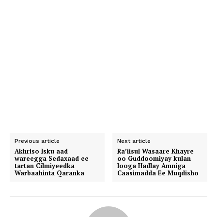
Previous article
Next article
Akhriso Isku aad
Ra’iisul Wasaare Khayre
wareegga Sedaxaad ee
oo Guddoomiyay kulan
tartan Cilmiyeedka
looga Hadlay Amniga
Warbaahinta Qaranka
Caasimadda Ee Muqdisho