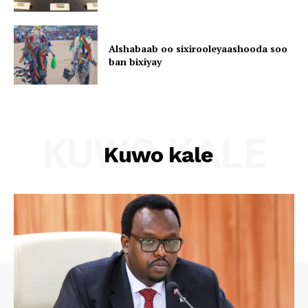
Alshabaab oo sixirooleyaashooda soo
ban bixiyay
KUWO KALE
Kuwo kale