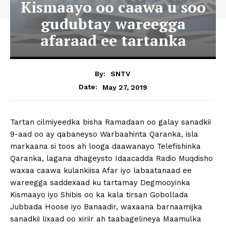
Kismaayo oo caawa u soo
gudubtay wareegga
afaraad ee tartanka
By:
SNTV
May 27, 2019
Date:
Tartan cilmiyeedka bisha Ramadaan oo galay sanadkii
9-aad oo ay qabaneyso Warbaahinta Qaranka, isla
markaana si toos ah looga daawanayo Telefishinka
Qaranka, lagana dhageysto Idaacadda Radio Muqdisho
waxaa caawa kulankiisa Afar iyo labaatanaad ee
wareegga saddexaad ku tartamay Degmooyinka
Kismaayo iyo Shibis oo ka kala tirsan Gobollada
Jubbada Hoose iyo Banaadir, waxaana barnaamijka
sanadkii lixaad oo xiriir ah taabagelineya Maamulka