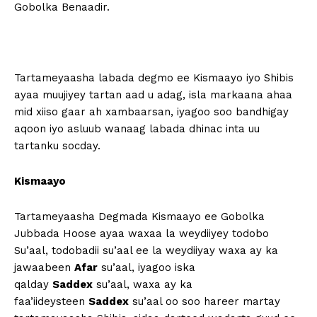
Gobolka Benaadir.
Tartameyaasha labada degmo ee Kismaayo iyo Shibis
ayaa muujiyey tartan aad u adag, isla markaana ahaa
mid xiiso gaar ah xambaarsan, iyagoo soo bandhigay
aqoon iyo asluub wanaag labada dhinac inta uu
tartanku socday.
Kismaayo
Tartameyaasha Degmada Kismaayo ee Gobolka
Jubbada Hoose ayaa waxaa la weydiiyey todobo
Su’aal, todobadii su’aal ee la weydiiyay waxa ay ka
jawaabeen
Afar
su’aal, iyagoo iska
qalday
Saddex
su’aal, waxa ay ka
faa’iideysteen
Saddex
su’aal oo soo hareer martay