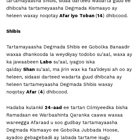
tartamayaasha Shibis, sidaa darteed wadarta guud ee
dhibcaha tartameyaasha Degmada Kismaayo ay
heleen waxay noqotay
Afar iyo
Toban
(
14
) dhibcood.
Shibis
Tartamayaasha Degmada Shibis ee Gobolka Banaadir
waxaa dhankooda la weydiiyay todobo su’aal, waxa ay
ka jawaabeen
Labo
su’aal, iyagoo iska
qalday
Shan
su’aal, ma jirin wax ka faa’iideysi ah oo ay
heleen, sidaasi darteed wadarta guud dhibcaha ay
heleen tartameyaasha Degmada Shibis waxay
noqotay
Afar
(
4
) dhibcood.
Hadaba kulankii
24-aad
ee tartan Cilmiyeedka bisha
Ramadaan ee Warbaahinta Qaranka caawa waxaa
wareegga Afaraad u soo gudbay tartamayaasha
Degmada Kismaayo ee Gobolka Jubbada Hoose,
ayadoo gebagebadii ay labada tartame isugu