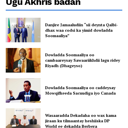
Ugu Akhris badan
Danjire Jamaaludiin “sii deynta Qalbi-
dhax waa codsi ka yimid dowladda
Soomaaliya”
Dowladda Soomaaliya oo
cambaareysay Sawaariikhdii lagu ridey
Riyadh (Dhageyso)
Dowladda Soomaaliya oo caddeysay
Mowqifkeeda Sacuudiga iyo Canada
Wasaaradda Dekadaha oo wax kama
jiraan ku tilmaantay heshiiska DP
World ee dekadda Berbera