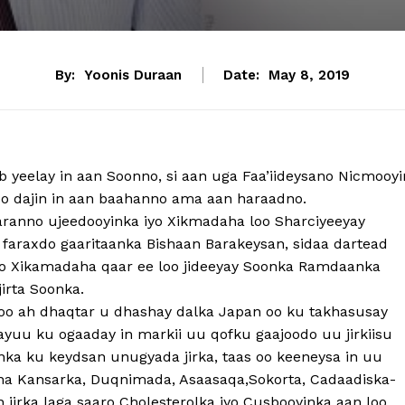
By:
Yoonis Duraan
Date:
May 8, 2019
 yeelay in aan Soonno, si aan uga Faa’iideysano Nicmooyi
oo dajin in aan baahanno ama aan haraadno.
ranno ujeedooyinka iyo Xikmadaha loo Sharciyeeyay
araxdo gaaritaanka Bishaan Barakeysan, sidaa dartead
o Xikamadaha qaar ee loo jideeyay Soonka Ramdaanka
irta Soonka.
 oo ah dhaqtar u dhashay dalka Japan oo ku takhasusay
ayuu ku ogaaday in markii uu qofku gaajoodo uu jirkiisu
nka ku keydsan unugyada jirka, taas oo keeneysa in uu
eena Kansarka, Duqnimada, Asaasaqa,Sokorta, Cadaadiska-
 jirka laga saaro Cholesterolka iyo Cusbooyinka aan loo