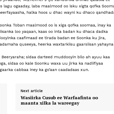
aris lagu ogaaday, laba maalmood oo isku xigta qofka Soom
neerfayaasha, halka hoos u dhac wayni ku dhaco qandhad
 Soonka Toban maalmood oo is xiga qofka soomaa, inay ka
isanka loo yaqaan, kaas oo inta badan ku dhaca dadka
dooyinka caafimaad ee tirada badan ee Soonka ku jira,
adamaha quseeya, heerka waxtarkiisu gaarsiisan yahayna
 Beeryaraha; sidaa darteed muddooyin bilo ah ayuu kaa
, sidaa oo kale Soonku waxa uu jirka ka nadiifiyaa
gaarka cabbaa iney ka go’aan caadadaas xun.
Next article
Wasiirka Cusub ee Warfaafinta oo
maanta xilka la wareegay