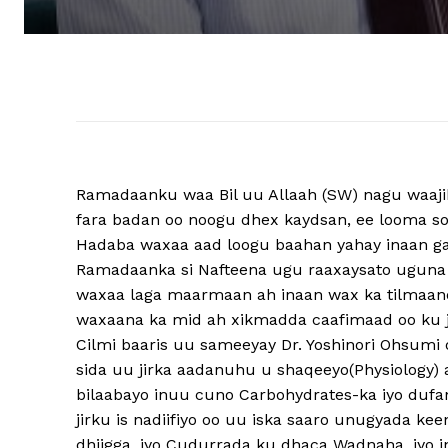
Ramadaanku waa Bil uu Allaah (SW) nagu waajib
fara badan oo noogu dhex kaydsan, ee looma s
Hadaba waxaa aad loogu baahan yahay inaan ga
Ramadaanka si Nafteena ugu raaxaysato uguna f
waxaa laga maarmaan ah inaan wax ka tilmaan
waxaana ka mid ah xikmadda caafimaad oo ku j
Cilmi baaris uu sameeyay Dr. Yoshinori Ohsumi
sida uu jirka aadanuhu u shaqeeyo(Physiology) 
bilaabayo inuu cuno Carbohydrates-ka iyo dufa
jirku is nadiifiyo oo uu iska saaro unugyada k
dhiigga, iyo Cudurrada ku dhaca Wadnaha, iyo in