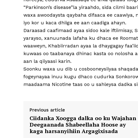
“Parkinson’s disease”la yiraahdo, sida cilmi ba
waxa awoodaysta qaybaha difaaca ee caawiya, 
iyo kor u kaca dhiiga ee aan caadiga ahayn.
Daraasad caafimaad ayaa sidoo kale iftiimisay,
yarayso, xanuunada lafaha ku dhaca ee Roomati
waaweyn, Khabiirradan ayaa la dhaygagay faa’ii
kuwaas oo taabanaya dhinac kasta oo nolosha a
aan la qiiyaasi karin.
Soonku waxa uu dib u cosbooneysiiyaa shaqada
fogeynayaa inuu kugu dhaco cudurka Sonkorowga
maadaama Nicotine taas oo u sahleysa dadka si
Previous article
Ciidanka Xoogga dalka oo ku Wajahan
Deegaanada Shabeellaha Hoose ay
kaga harsanyihiin Argagixisada