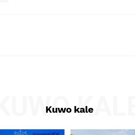
KUWO KAL
Kuwo kale