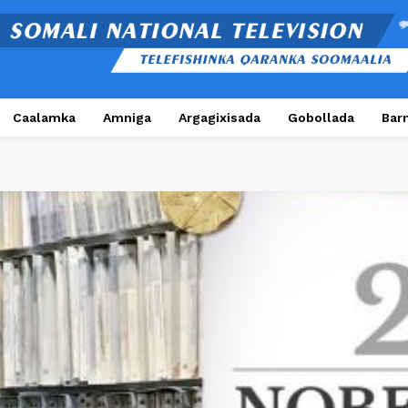
Caalamka
Amniga
Argagixisada
Gobollada
Bar