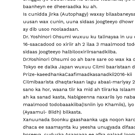
baanheyn ee dheeraadka ku ah.
Is cunidda jirka (Autophagy) waxay bilaabaneys
uusan wax cunin, uuna sidaas joogteeyo dhowr 
ay dib usoo noolaadaan.
Dr. Yoshinori Ohsumi wuxuu ku talinayaa in uu 
16-saacadood oo xiriir ah 2 ilaa 3 maalmood to
sidaas joogteeyo halbilooxiriirsanadkiiba.
Dr.Yoshinori Ohsumi oo ah bare sare oo wax k
Tokyo ee dalka Japan wuxuu Cilmi baaristaan 
Prize-kaeedhankaCaafimaadkasanadkii2016-kii
Cilmibaarista dhaqtarkaan lagu abaal-mariyay 
sano ka hor, waana tiir ka mid ah tiirarka Isl
ah ka sanad kasta, Nabigeenna naxariis iyo nab
maalmood todobaaakiiba(Isniin iyo Khamiis), iy
(Ayaamul- Biidh) bilkasta.
Xanuunada Soonku gaashaanka uga noqon karo
dhaca ee saamaynta ku yeesha unugyada difaa
horeeya, cudurka Asaasaqa ee afka qalaad loogu