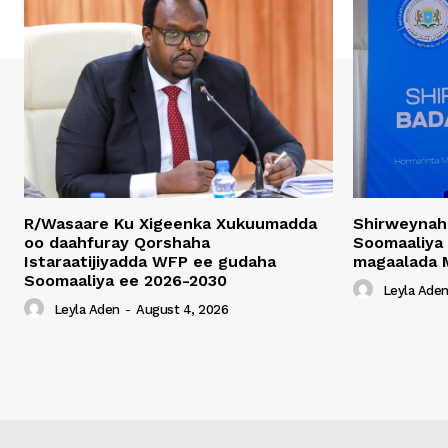
R/Wasaare Ku Xigeenka Xukuumadda
Shirweynah
oo daahfuray Qorshaha
Soomaaliya
Istaraatijiyadda WFP ee gudaha
magaalada 
Soomaaliya ee 2026-2030
Leyla Ade
Leyla Aden
-
August 4, 2026