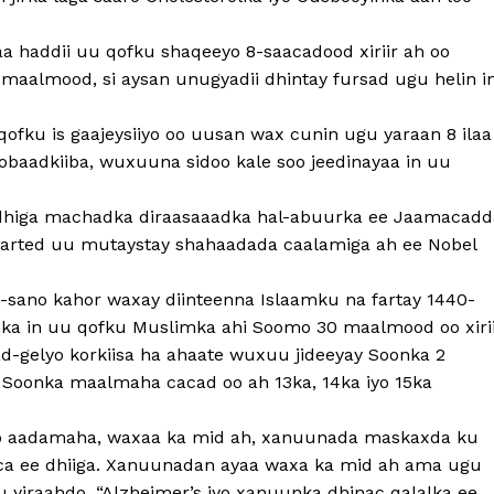
aa haddii uu qofku shaqeeyo 8-saacadood xiriir ah oo
maalmood, si aysan unugyadii dhintay fursad ugu helin i
qofku is gaajeysiiyo oo uusan wax cunin ugu yaraan 8 ilaa
dobaadkiiba, wuxuuna sidoo kale soo jeedinayaa in uu
a dhiga machadka diraasaaadka hal-abuurka ee Jaamacadd
darted uu mutaystay shahaadada caalamiga ah ee Nobel
2-sano kahor waxay diinteenna Islaamku na fartay 1440-
aamka in uu qofku Muslimka ahi Soomo 30 maalmood oo xiri
ad-gelyo korkiisa ha ahaate wuxuu jideeyay Soonka 2
o Soonka maalmaha cacad oo ah 13ka, 14ka iyo 15ka
 aadamaha, waxaa ka mid ah, xanuunada maskaxda ku
ca ee dhiiga. Xanuunadan ayaa waxa ka mid ah ama ugu
 yiraahdo, “Alzheimer’s iyo xanuunka dhinac qalalka ee