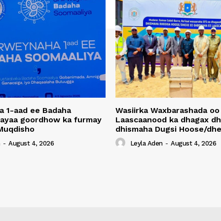
a 1-aad ee Badaha
Wasiirka Waxbarashada oo
 ayaa goordhow ka furmay
Laascaanood ka dhagax dh
Muqdisho
dhismaha Dugsi Hoose/dhe
n
-
August 4, 2026
Leyla Aden
-
August 4, 2026