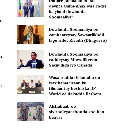
Danjire Jamaaludiin “sii
deynta Qalbi-dhax waa codsi
ka yimid dowladda
Soomaaliya”
n
Dowladda Soomaaliya oo
cambaareysay Sawaariikhdii
lagu ridey Riyadh (Dhageyso)
Dowladda Soomaaliya oo
a
caddeysay Mowqifkeeda
Sacuudiga iyo Canada
Wasaaradda Dekadaha oo
wax kama jiraan ku
ir
tilmaantay heshiiska DP
World ee dekadda Berbera
Alshabaab oo
sixirooleyaashooda soo ban
bixiyay