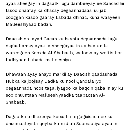
ayaa sheegay in dagaalkii ugu dambeeyay ee Saacadihii
lasoo dhaafay ka dhacay degaannadaasi uu jab
xooggan kasoo gaaray Labada dhinac, kuna waayeen
Malleeshiyaad badan.
Daacish oo layad Gacan ku haynta degaannada lagu
dagaallamay ayaa la sheegayaa in ay haatan la
wareegeen Kooxda Al-Shabaab, waloow ay weli is hor
fadhiyaan Labada malleeshiyo.
Dhawaan ayay ahayd markii ay Daacish qaadashada
Hubka ka joojisay Dadka ku nool Qandala iyo
degaannada hoos taga, iyagoo ka baqdin qaba in ay ku
soo dhuuntaan Malleeshiyaadka taabacsan Al-
Shabaab.
Dagaalka u dhexeeya kooxaha argagixisada ee ku
dhuumaaleysta qeyba ka mid ah Soomaaliya ayaa in