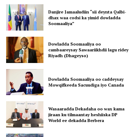
Danjire Jamaaludiin “sii deynta Qalbi-
dhax waa codsi ka yimid dowladda
Soomaaliya”
Dowladda Soomaaliya oo
cambaareysay Sawaariikhdii lagu ridey
Riyadh (Dhageyso)
Dowladda Soomaaliya oo caddeysay
Mowqifkeeda Sacuudiga iyo Canada
Wasaaradda Dekadaha oo wax kama
jiraan ku tilmaantay heshiiska DP
World ee dekadda Berbera