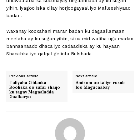
dhowaalaba ka soconayay degaannada ay ku sugan
yihiin, iyagoo iska dilay horjoogayaal iyo Malleeshiyaad
badan.
Waxanay kooxahani marar badan ku dagaallamaan
meelaha ay ku sugan yihiin, si uu mid waliba ugu madax
bannaanaado dhaca iyo cadaadiska ay ku hayaan
Shacabka iyo qalqal gelinta Bulshada.
Previous article
Next article
Taliyaha Ciidanka
Amisom oo taliye cusub
Booliska oo safar shaqo
loo Magacaabay
ku tagay Magaaladda
Gaalkacyo