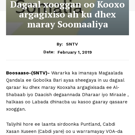
Dagaal xooggan oo Kooxo
argagixiso ah ku dhex
maray Soomaaliya
By:
SNTV
February 1, 2019
Date:
Boosaaso-(SNTV)-
Wararka ka imanaya Magaalada
Qandala ee Gobolka Bari ayaa sheegaya in uu dagaal
qaraar ku dhex maray Kooxaha argagixisada ee Al-
Shabaab iyo Daacish degaannada Dharaar iyo Miraale ,
halkaas oo Labada dhinacba uu kasoo gaaray qasaare
xooggan.
Taliyihii hore ee laanta sirdoonka Puntland, Cabdi
Xasan Xuseen (Cabdi yare) oo u warramayay VOA-da