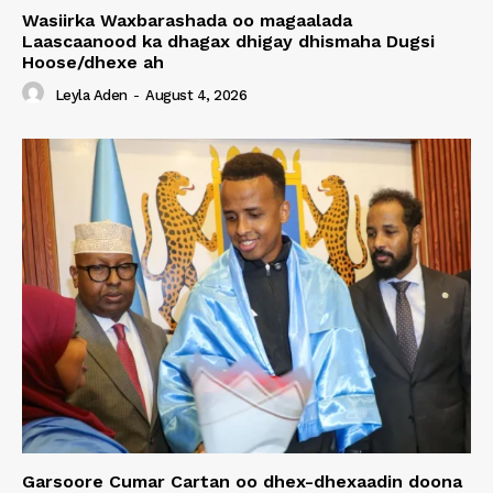
Wasiirka Waxbarashada oo magaalada
Laascaanood ka dhagax dhigay dhismaha Dugsi
Hoose/dhexe ah
Leyla Aden
-
August 4, 2026
Garsoore Cumar Cartan oo dhex-dhexaadin doona