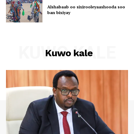
Alshabaab oo sixirooleyaashooda soo
ban bixiyay
KUWO KALE
Kuwo kale