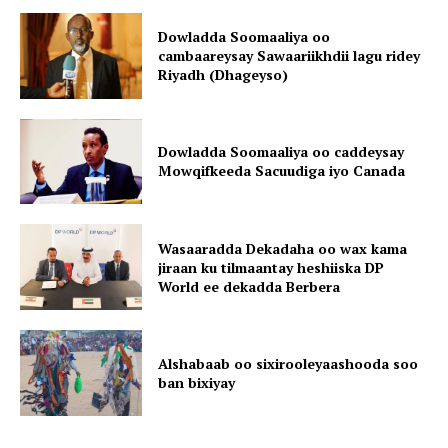
Dowladda Soomaaliya oo
cambaareysay Sawaariikhdii lagu ridey
Riyadh (Dhageyso)
Dowladda Soomaaliya oo caddeysay
Mowqifkeeda Sacuudiga iyo Canada
Wasaaradda Dekadaha oo wax kama
jiraan ku tilmaantay heshiiska DP
World ee dekadda Berbera
Alshabaab oo sixirooleyaashooda soo
ban bixiyay