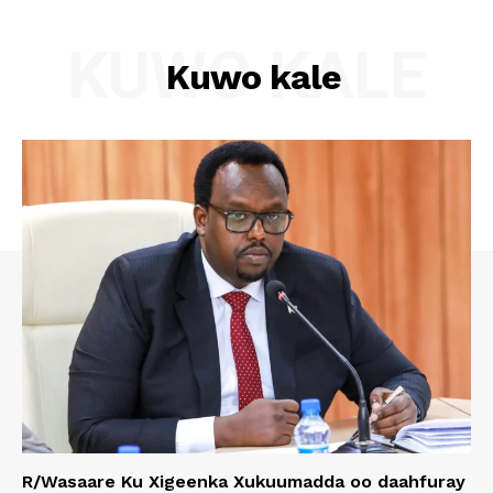
KUWO KALE
Kuwo kale
R/Wasaare Ku Xigeenka Xukuumadda oo daahfuray