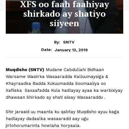
XFS oo faah faahiyay
shirkado ay shatiyo
siiyeen
By:
SNTV
January 13, 2019
Date:
Muqdisho (SNTV)
Mudane Cabdullahi Bidhaan
Warsame Wasiirka Wasaaradda Kalluumaysiga &
Khayraadka Badda Xukuumadda Soomaaliya oo
Xafiiska Saxaafadda Kula hadlayay ayaa ka warbixiyay
dhawaan Shirkado ay shati siisay Wasaaraddu .
Shir jaraaid uu maanta ku qabtay Muqdisho ayuu kaga
hadlayay dadaalka wasaaradd aay ugu
jirtohorumarinta howlaha horyaala.