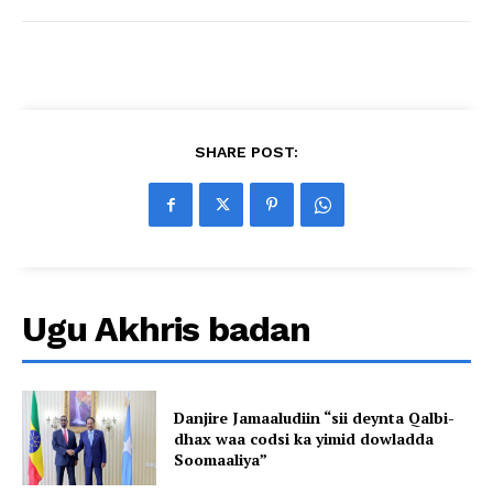
SHARE POST:
Ugu Akhris badan
Danjire Jamaaludiin “sii deynta Qalbi-
dhax waa codsi ka yimid dowladda
Soomaaliya”