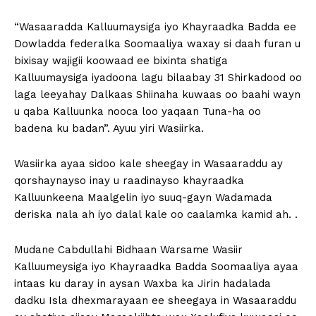
“Wasaaradda Kalluumaysiga iyo Khayraadka Badda ee
Dowladda federalka Soomaaliya waxay si daah furan u
bixisay wajigii koowaad ee bixinta shatiga
Kalluumaysiga iyadoona lagu bilaabay 31 Shirkadood oo
laga leeyahay Dalkaas Shiinaha kuwaas oo baahi wayn
u qaba Kalluunka nooca loo yaqaan Tuna-ha oo
badena ku badan”. Ayuu yiri Wasiirka.
Wasiirka ayaa sidoo kale sheegay in Wasaaraddu ay
qorshaynayso inay u raadinayso khayraadka
Kalluunkeena Maalgelin iyo suuq-gayn Wadamada
deriska nala ah iyo dalal kale oo caalamka kamid ah. .
Mudane Cabdullahi Bidhaan Warsame Wasiir
Kalluumeysiga iyo Khayraadka Badda Soomaaliya ayaa
intaas ku daray in aysan Waxba ka Jirin hadalada
dadku Isla dhexmarayaan ee sheegaya in Wasaaraddu