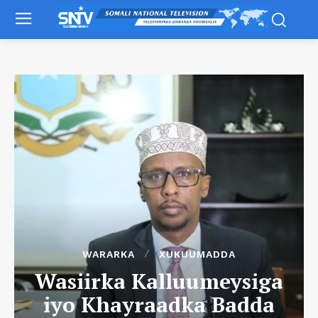
WARARKA
XUKUUMADDA
Wasiirka Kalluumeysiga
iyo Khayraadka Badda