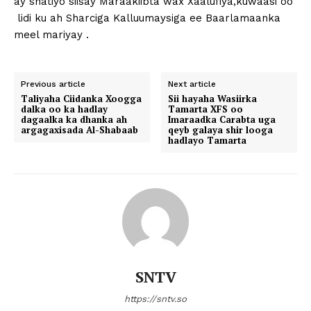
ay shatiyo siisay Maraakiibta wax Xaalufiya,kuwaasi oo
lidi ku ah Sharciga Kalluumaysiga ee Baarlamaanka
meel mariyay .
Previous article
Next article
Taliyaha Ciidanka Xoogga
Sii hayaha Wasiirka
dalka oo ka hadlay
Tamarta XFS oo
dagaalka ka dhanka ah
Imaraadka Carabta uga
argagaxisada Al-Shabaab
qeyb galaya shir looga
hadlayo Tamarta
SNTV
https://sntv.so