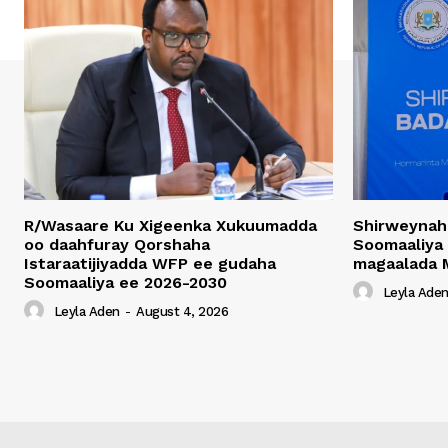
R/Wasaare Ku Xigeenka Xukuumadda
Shirweynah
oo daahfuray Qorshaha
Soomaaliya
Istaraatijiyadda WFP ee gudaha
magaalada 
Soomaaliya ee 2026-2030
Leyla Ade
Leyla Aden
-
August 4, 2026