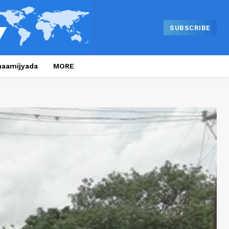
SUBSCRIBE
naamijyada
MORE