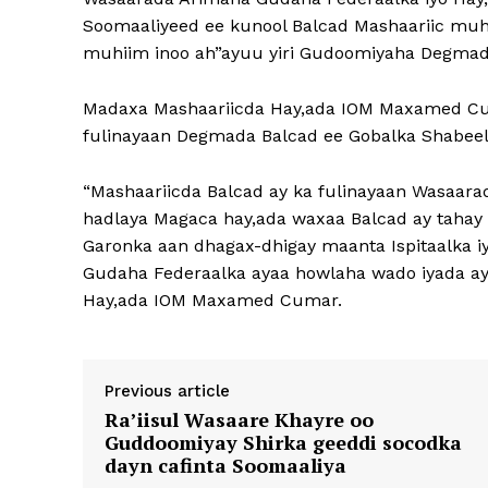
Soomaaliyeed ee kunool Balcad Mashaariic mu
muhiim inoo ah”ayuu yiri Gudoomiyaha Degmad
Madaxa Mashaariicda Hay,ada IOM Maxamed Cum
fulinayaan Degmada Balcad ee Gobalka Shabeel
“Mashaariicda Balcad ay ka fulinayaan Wasaar
hadlaya Magaca hay,ada waxaa Balcad ay taha
Garonka aan dhagax-dhigay maanta Ispitaalka 
Gudaha Federaalka ayaa howlaha wado iyada ay
Hay,ada IOM Maxamed Cumar.
Previous article
Ra’iisul Wasaare Khayre oo
Guddoomiyay Shirka geeddi socodka
dayn cafinta Soomaaliya