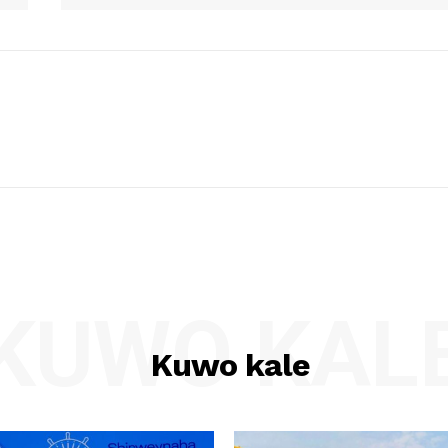
KUWO KAL
Kuwo kale