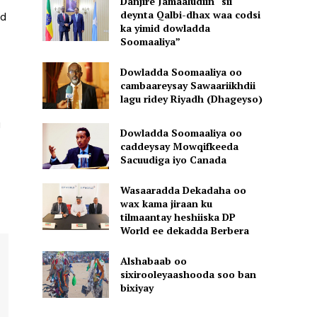
Danjire Jamaaludiin “sii
deynta Qalbi-dhax waa codsi
od
ka yimid dowladda
Soomaaliya”
Dowladda Soomaaliya oo
cambaareysay Sawaariikhdii
lagu ridey Riyadh (Dhageyso)
u
Dowladda Soomaaliya oo
caddeysay Mowqifkeeda
Sacuudiga iyo Canada
Wasaaradda Dekadaha oo
wax kama jiraan ku
tilmaantay heshiiska DP
World ee dekadda Berbera
Alshabaab oo
sixirooleyaashooda soo ban
bixiyay