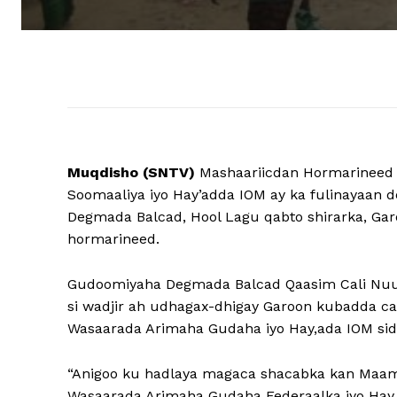
Muqdisho (SNTV)
Mashaariicdan Hormarinee
Soomaaliya iyo Hay’adda IOM ay ka fulinayaan
Degmada Balcad, Hool Lagu qabto shirarka, Garo
hormarineed.
Gudoomiyaha Degmada Balcad Qaasim Cali Nuur 
si wadjir ah udhagax-dhigay Garoon kubadda c
Wasaarada Arimaha Gudaha iyo Hay,ada IOM sid
“Anigoo ku hadlaya magaca shacabka kan Maa
Wasaarada Arimaha Gudaha Federaalka iyo Hay,a