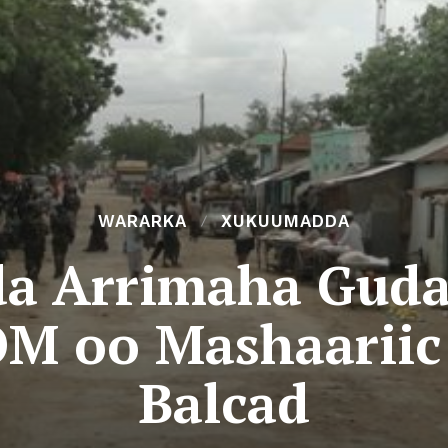
WARARKA
XUKUUMADDA
a Arrimaha Guda
M oo Mashaariic 
Balcad