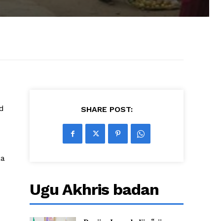
d
SHARE POST:
aa
Ugu Akhris badan