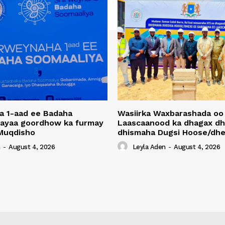
a 1-aad ee Badaha
Wasiirka Waxbarashada oo
 ayaa goordhow ka furmay
Laascaanood ka dhagax dh
Muqdisho
dhismaha Dugsi Hoose/dhe
n
-
August 4, 2026
Leyla Aden
-
August 4, 2026