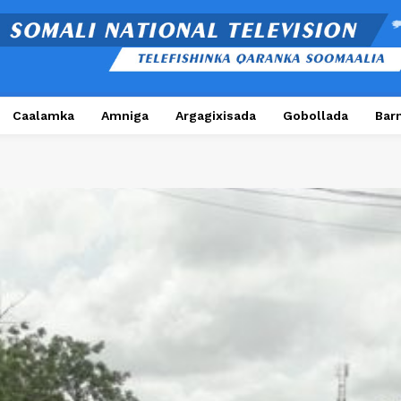
Caalamka
Amniga
Argagixisada
Gobollada
Bar