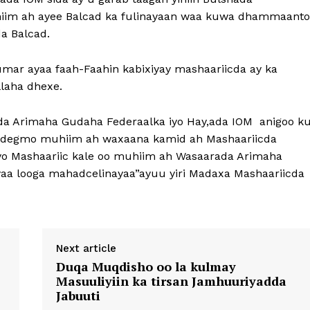
hiim ah ayee Balcad ka fulinayaan waa kuwa dhammaant
a Balcad.
ar ayaa faah-Faahin kabixiyay mashaariicda ay ka
laha dhexe.
ada Arimaha Gudaha Federaalka iyo Hay,ada IOM anigoo k
y degmo muhiim ah waxaana kamid ah Mashaariicda
iyo Mashaariic kale oo muhiim ah Wasaarada Arimaha
aa looga mahadcelinayaa”ayuu yiri Madaxa Mashaariicda
Next article
Duqa Muqdisho oo la kulmay
Masuuliyiin ka tirsan Jamhuuriyadda
Jabuuti