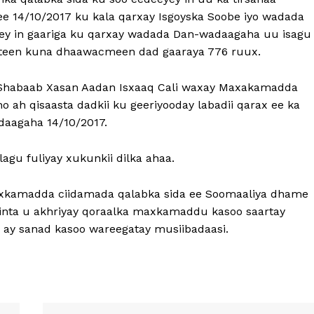
ee 14/10/2017 ku kala qarxay Isgoyska Soobe iyo wadada
ey in gaariga ku qarxay wadada Dan-wadaagaha uu isagu
inteen kuna dhaawacmeen dad gaaraya 776 ruux.
 Shabaab Xasan Aadan Isxaaq Cali waxay Maxakamadda
o ah qisaasta dadkii ku geeriyooday labadii qarax ee ka
daagaha 14/10/2017.
agu fuliyay xukunkii dilka ahaa.
 maxkamadda ciidamada qalabka sida ee Soomaaliya dhame
nta u akhriyay qoraalka maxkamaddu kasoo saartay
 ay sanad kasoo wareegatay musiibadaasi.