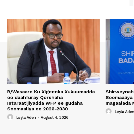
R/Wasaare Ku Xigeenka Xukuumadda
Shirweynah
oo daahfuray Qorshaha
Soomaaliya
Istaraatijiyadda WFP ee gudaha
magaalada 
Soomaaliya ee 2026-2030
Leyla Ade
Leyla Aden
-
August 4, 2026