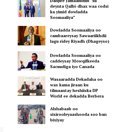
Danjire Jamaaludiin “sii
deynta Qalbi-dhax waa codsi
ka yimid dowladda
Soomaaliya”
Dowladda Soomaaliya oo
cambaareysay Sawaariikhdii
lagu ridey Riyadh (Dhageyso)
Dowladda Soomaaliya oo
caddeysay Mowqifkeeda
Sacuudiga iyo Canada
Wasaaradda Dekadaha oo
wax kama jiraan ku
tilmaantay heshiiska DP
World ee dekadda Berbera
Alshabaab oo
sixirooleyaashooda soo ban
bixiyay