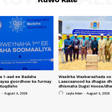
a 1-aad ee Badaha
Wasiirka Waxbarashada oo
 ayaa goordhow ka furmay
Laascaanood ka dhagax dh
Muqdisho
dhismaha Dugsi Hoose/dhe
n
-
August 4, 2026
Leyla Aden
-
August 4, 2026