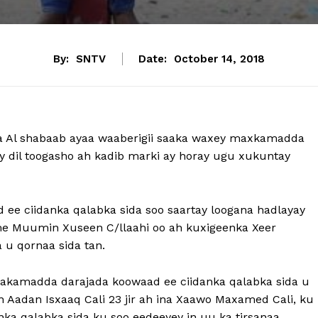
By:
SNTV
Date:
October 14, 2018
da Al shabaab ayaa waaberigii saaka waxey maxkamadda
y dil toogasho ah kadib marki ay horay ugu xukuntay
ee ciidanka qalabka sida soo saartay loogana hadlayay
e Muumin Xuseen C/llaahi oo ah kuxigeenka Xeer
 u qornaa sida tan.
akamadda darajada koowaad ee ciidanka qalabka sida u
n Aadan Isxaaq Cali 23 jir ah ina Xaawo Maxamed Cali, ku
anka qalabka sida ku soo eedeeyey in uu ka tirsanaa