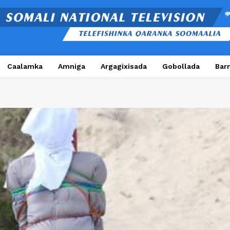
Caalamka
Amniga
Argagixisada
Gobollada
Bar