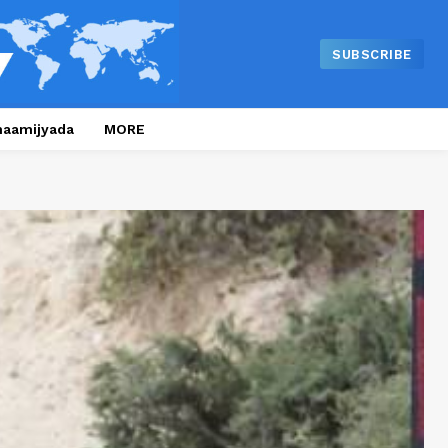
SUBSCRIBE
naamijyada
MORE