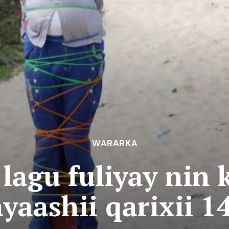
WARARKA
lagu fuliyay nin
yaashii qarixii 1