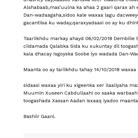
Alshabaab,mas’uulna ka ahaa 2 gaari qarax ah 
Dan-wadaagaha,sidoo kale waxaa lagu dacweey
gacantiisa ku waday,qaraxyadaasi oo ay ku dh
Taariikhdu markay ahayd 06/02/2018 Dembiile
ciidamada Qalabka Sida ku xukuntay dil toogash
kala dhacay Isgoyska Soobe iyo wadada Dan-Wa
Maanta oo ay tariikhdu tahay 14/10/2018 waxaa l
sidaasi waxaa yiri ku xigeenka xer ilaaliyaha
Muumin Xuseen Cabdullaahi oo saaka warbaahi
toogashada Xassan Aadan isxaaq iyadoo maanta
Bashiir Gaani.