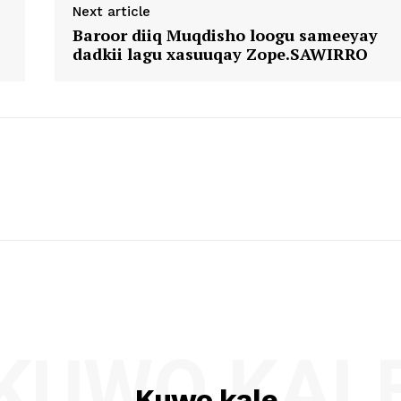
Next article
Baroor diiq Muqdisho loogu sameeyay
dadkii lagu xasuuqay Zope.SAWIRRO
KUWO KAL
Kuwo kale