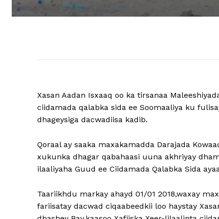
Xasan Aadan Isxaaq oo ka tirsanaa Maleeshiya
ciidamada qalabka sida ee Soomaaliya ku fulisa
dhageysiga dacwadiisa kadib.
Qoraal ay saaka maxakamadda Darajada Kowaad 
xukunka dhagar qabahaasi uuna akhriyay dham
ilaaliyaha Guud ee Ciidamada Qalabka Sida ayaa
Taariikhdu markay ahayd 01/01 2018,waxay max
fariisatay dacwad ciqaabeedkii loo haystay Xasa
dhashey Bay,kaasoo Xafiiska Xeer-lilaalinta ciid