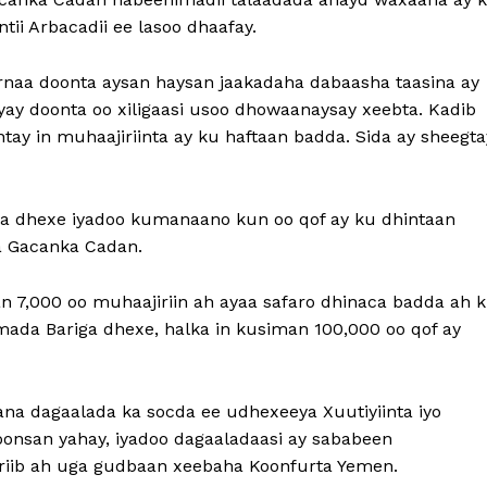
tii Arbacadii ee lasoo dhaafay.
rnaa doonta aysan haysan jaakadaha dabaasha taasina ay
ay doonta oo xiligaasi usoo dhowaanaysay xeebta. Kadib
tay in muhaajiriinta ay ku haftaan badda. Sida ay sheegta
iga dhexe iyadoo kumanaano kun oo qof ay ku dhintaan
a Gacanka Cadan.
an 7,000 oo muhaajiriin ah ayaa safaro dhinaca badda ah 
ada Bariga dhexe, halka in kusiman 100,000 oo qof ay
na dagaalada ka socda ee udhexeeya Xuutiyiinta iyo
onsan yahay, iyadoo dagaaladaasi ay sababeen
hriib ah uga gudbaan xeebaha Koonfurta Yemen.