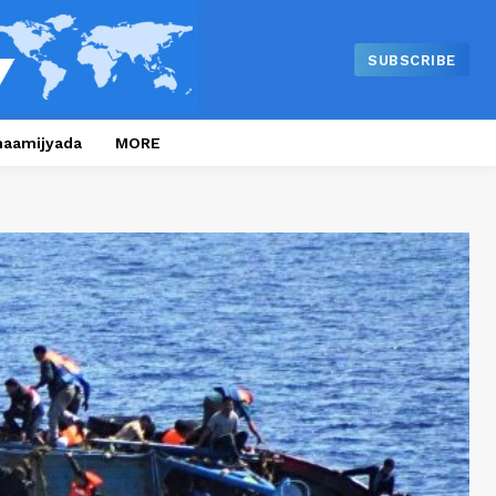
SUBSCRIBE
naamijyada
MORE