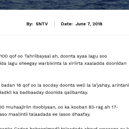
By:
SNTV
Date:
June 7, 2018
00 qof oo Tahriibayaal ah, doonta ayaa lagu soo
ida lagu sheegay warbixinta la xiriirta xaaladda doonidan
adan 16 qof oo la socday doonta weli la la’yahay, arintani
adkii ka badbaaday doonida qalibantay.
0 muhaajiriin Itoobiyaan, oo ka kooban 83-rag ah 17-
o maalintii talaadada ee lasoo dhaafay.
gacanka Cadan habeenimadii talaadada ahayd waxaana ay 