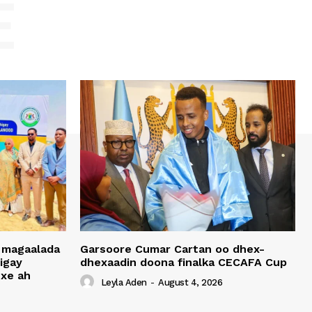
E
 magaalada
Garsoore Cumar Cartan oo dhex-
igay
dhexaadin doona finalka CECAFA Cup
xe ah
Leyla Aden
-
August 4, 2026