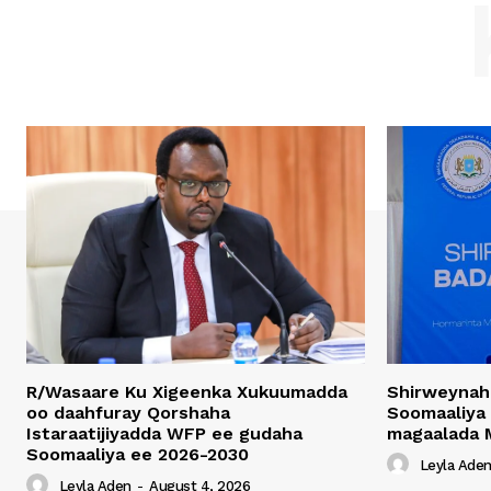
R/Wasaare Ku Xigeenka Xukuumadda
Shirweynah
oo daahfuray Qorshaha
Soomaaliya
Istaraatijiyadda WFP ee gudaha
magaalada 
Soomaaliya ee 2026-2030
Leyla Ade
Leyla Aden
-
August 4, 2026