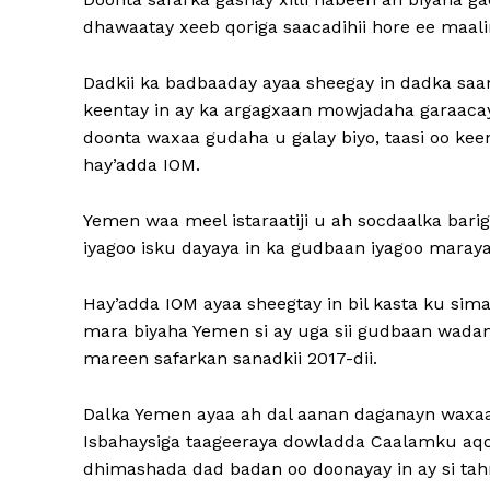
dhawaatay xeeb qoriga saacadihii hore ee maalin
Dadkii ka badbaaday ayaa sheegay in dadka saa
keentay in ay ka argagxaan mowjadaha garaacay
doonta waxaa gudaha u galay biyo, taasi oo keen
hay’adda IOM.
Yemen waa meel istaraatiji u ah socdaalka bar
iyagoo isku dayaya in ka gudbaan iyagoo maray
Hay’adda IOM ayaa sheegtay in bil kasta ku sim
mara biyaha Yemen si ay uga sii gudbaan wadam
mareen safarkan sanadkii 2017-dii.
Dalka Yemen ayaa ah dal aanan daganayn waxaa
Isbahaysiga taageeraya dowladda Caalamku aqo
dhimashada dad badan oo doonayay in ay si ta