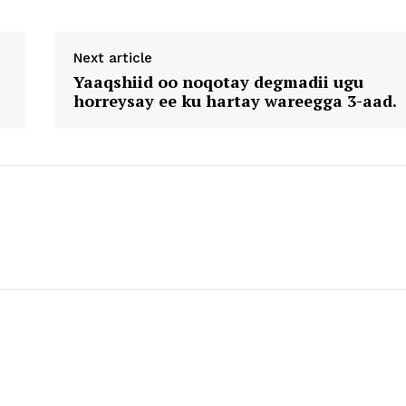
Next article
Yaaqshiid oo noqotay degmadii ugu
horreysay ee ku hartay wareegga 3-aad.