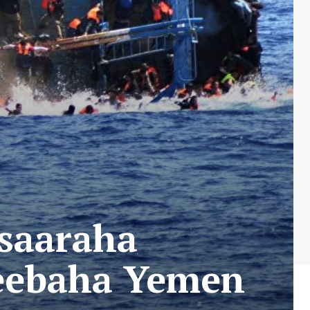
saaraha
eebaha Yemen