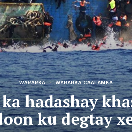
WARARKA
WARARKA CAALAMKA
 ka hadashay kha
doon ku degtay x