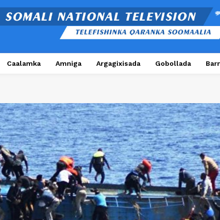
Caalamka
Amniga
Argagixisada
Gobollada
Bar