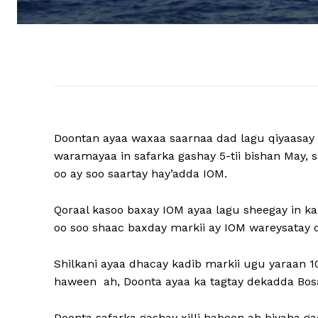
Doontan ayaa waxaa saarnaa dad lagu qiyaasay 1
waramayaa in safarka gashay 5-tii bishan May, s
oo ay soo saartay hay’adda IOM.
Qoraal kasoo baxay IOM ayaa lagu sheegay in ka b
oo soo shaac baxday markii ay IOM wareysatay d
Shilkani ayaa dhacay kadib markii ugu yaraan 10
haween ah, Doonta ayaa ka tagtay dekadda Bosas
Doonta safarka gashay xilli habeen ah biyaha 