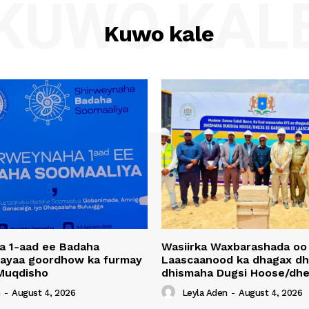
KUWO KAL
Kuwo kale
a 1-aad ee Badaha
Wasiirka Waxbarashada oo
 ayaa goordhow ka furmay
Laascaanood ka dhagax dh
Muqdisho
dhismaha Dugsi Hoose/dhe
n
-
August 4, 2026
Leyla Aden
-
August 4, 2026