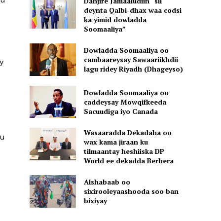
Danjire Jamaaludiin “sii
deynta Qalbi-dhax waa codsi
ka yimid dowladda
Soomaaliya”
Dowladda Soomaaliya oo
cambaareysay Sawaariikhdii
y
lagu ridey Riyadh (Dhageyso)
Dowladda Soomaaliya oo
caddeysay Mowqifkeeda
Sacuudiga iyo Canada
Wasaaradda Dekadaha oo
ku
wax kama jiraan ku
tilmaantay heshiiska DP
World ee dekadda Berbera
Alshabaab oo
sixirooleyaashooda soo ban
bixiyay