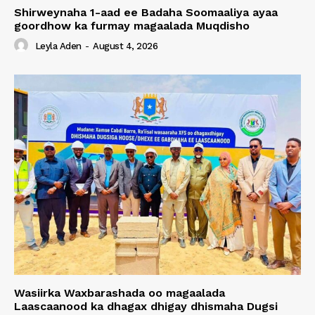
Shirweynaha 1-aad ee Badaha Soomaaliya ayaa
goordhow ka furmay magaalada Muqdisho
Leyla Aden
-
August 4, 2026
Wasiirka Waxbarashada oo magaalada
Laascaanood ka dhagax dhigay dhismaha Dugsi