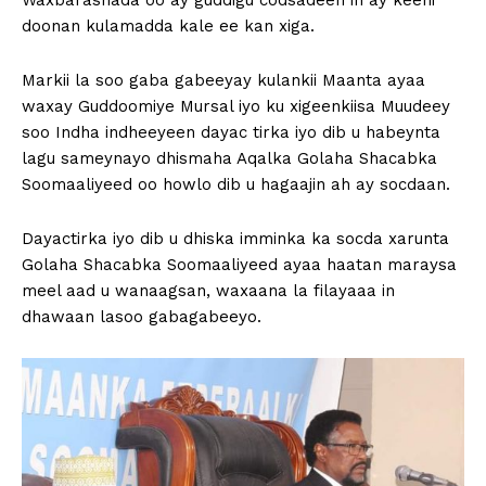
Waxbarashada oo ay guddigu codsadeen in ay keeni
doonan kulamadda kale ee kan xiga.
Markii la soo gaba gabeeyay kulankii Maanta ayaa
waxay Guddoomiye Mursal iyo ku xigeenkiisa Muudeey
soo Indha indheeyeen dayac tirka iyo dib u habeynta
lagu sameynayo dhismaha Aqalka Golaha Shacabka
Soomaaliyeed oo howlo dib u hagaajin ah ay socdaan.
Dayactirka iyo dib u dhiska imminka ka socda xarunta
Golaha Shacabka Soomaaliyeed ayaa haatan maraysa
meel aad u wanaagsan, waxaana la filayaaa in
dhawaan lasoo gabagabeeyo.