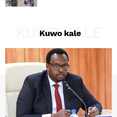
KUWO KALE
Kuwo kale