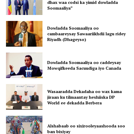
dhax waa codsi ka yimid dowladda
Soomaaliya”
Dowladda Soomaaliya oo
cambaareysay Sawaariikhdii lagu ridey
Riyadh (Dhageyso)
Dowladda Soomaaliya oo caddeysay
Mowqifkeeda Sacuudiga iyo Canada
Wasaaradda Dekadaha oo wax kama
jiraan ku tilmaantay heshiiska DP
World ee dekadda Berbera
Alshabaab oo sixirooleyaashooda soo
ban bixiyay