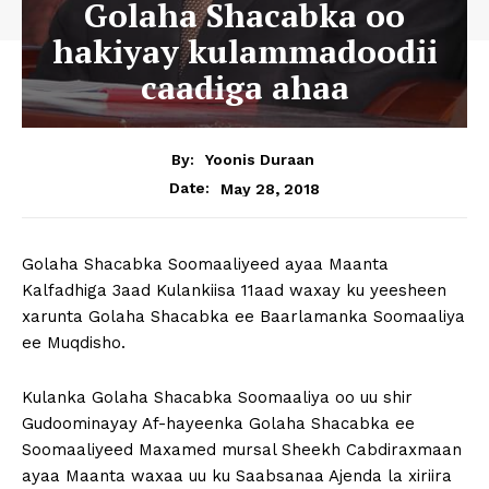
Golaha Shacabka oo
hakiyay kulammadoodii
caadiga ahaa
By:
Yoonis Duraan
May 28, 2018
Date:
Golaha Shacabka Soomaaliyeed ayaa Maanta
Kalfadhiga 3aad Kulankiisa 11aad waxay ku yeesheen
xarunta Golaha Shacabka ee Baarlamanka Soomaaliya
ee Muqdisho.
Kulanka Golaha Shacabka Soomaaliya oo uu shir
Gudoominayay Af-hayeenka Golaha Shacabka ee
Soomaaliyeed Maxamed mursal Sheekh Cabdiraxmaan
ayaa Maanta waxaa uu ku Saabsanaa Ajenda la xiriira