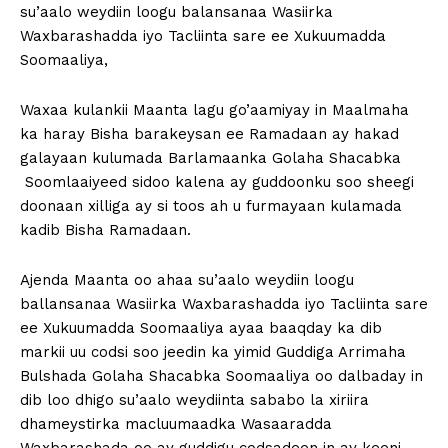
su’aalo weydiin loogu balansanaa Wasiirka
Waxbarashadda iyo Tacliinta sare ee Xukuumadda
Soomaaliya,
Waxaa kulankii Maanta lagu go’aamiyay in Maalmaha
ka haray Bisha barakeysan ee Ramadaan ay hakad
galayaan kulumada Barlamaanka Golaha Shacabka
Soomlaaiyeed sidoo kalena ay guddoonku soo sheegi
doonaan xilliga ay si toos ah u furmayaan kulamada
kadib Bisha Ramadaan.
Ajenda Maanta oo ahaa su’aalo weydiin loogu
ballansanaa Wasiirka Waxbarashadda iyo Tacliinta sare
ee Xukuumadda Soomaaliya ayaa baaqday ka dib
markii uu codsi soo jeedin ka yimid Guddiga Arrimaha
Bulshada Golaha Shacabka Soomaaliya oo dalbaday in
dib loo dhigo su’aalo weydiinta sababo la xiriira
dhameystirka macluumaadka Wasaaradda