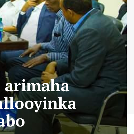
a arimaha
allooyinka
abo