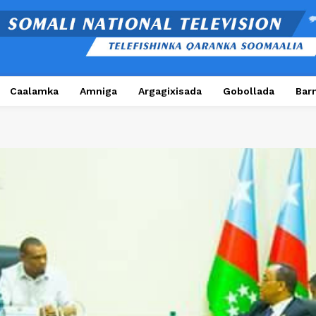
Caalamka
Amniga
Argagixisada
Gobollada
Bar