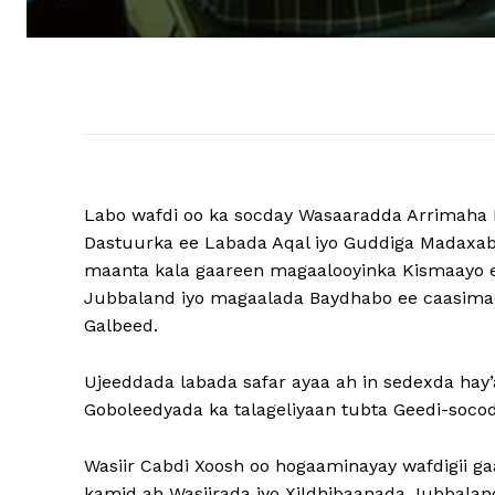
Labo wafdi oo ka socday Wasaaradda Arrimaha 
Dastuurka ee Labada Aqal iyo Guddiga Madaxaba
maanta kala gaareen magaalooyinka Kismaayo 
Jubbaland iyo magaalada Baydhabo ee caasima
Galbeed.
Ujeeddada labada safar ayaa ah in sedexda hay’
Goboleedyada ka talageliyaan tubta Geedi-soco
Wasiir Cabdi Xoosh oo hogaaminayay wafdigii g
kamid ah Wasiirada iyo Xildhibaanada Jubbalan