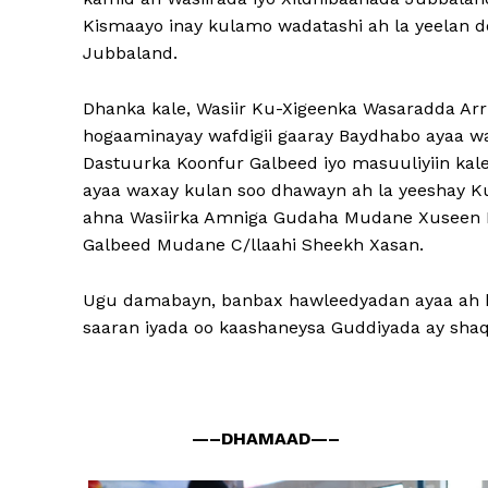
Kismaayo inay kulamo wadatashi ah la yeelan
Jubbaland.
Dhanka kale, Wasiir Ku-Xigeenka Wasaradda Ar
hogaaminayay wafdigii gaaray Baydhabo ayaa w
Dastuurka Koonfur Galbeed iyo masuuliyiin kal
ayaa waxay kulan soo dhawayn ah la yeeshay 
ahna Wasiirka Amniga Gudaha Mudane Xuseen M
Galbeed Mudane C/llaahi Sheekh Xasan.
Ugu damabayn, banbax hawleedyadan ayaa ah k
saaran iyada oo kaashaneysa Guddiyada ay shaq
—–DHAMAAD—–