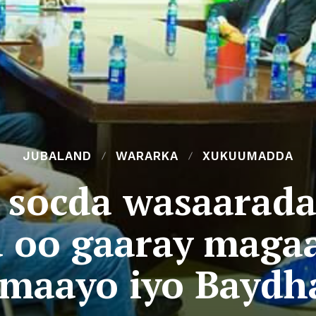
JUBALAND
WARARKA
XUKUUMADDA
 socda wasaarad
 oo gaaray maga
smaayo iyo Baydh