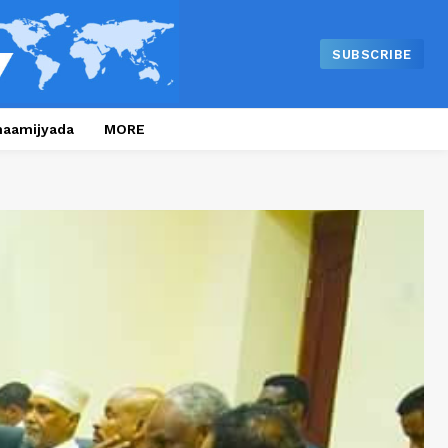
SUBSCRIBE
naamijyada
MORE