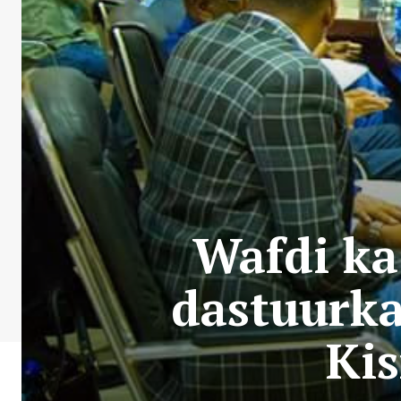
Wafdi ka
dastuurka
Ki