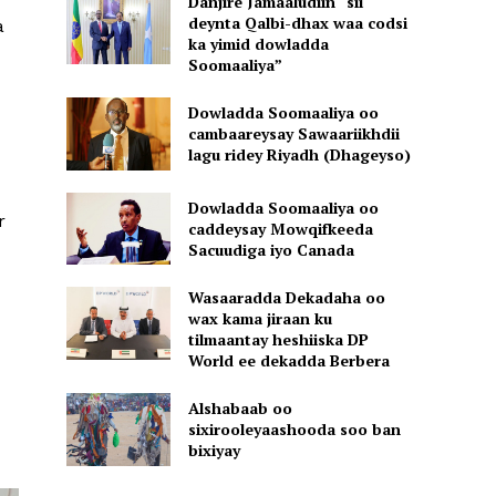
Danjire Jamaaludiin “sii
deynta Qalbi-dhax waa codsi
a
ka yimid dowladda
Soomaaliya”
Dowladda Soomaaliya oo
cambaareysay Sawaariikhdii
lagu ridey Riyadh (Dhageyso)
Dowladda Soomaaliya oo
r
caddeysay Mowqifkeeda
Sacuudiga iyo Canada
Wasaaradda Dekadaha oo
wax kama jiraan ku
tilmaantay heshiiska DP
World ee dekadda Berbera
Alshabaab oo
sixirooleyaashooda soo ban
bixiyay