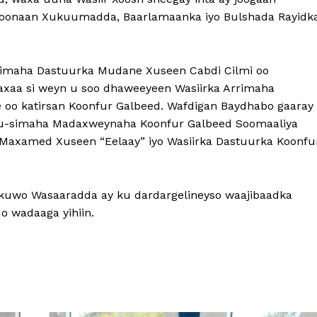
 doonaan Xukuumadda, Baarlamaanka iyo Bulshada Rayidk
rimaha Dastuurka Mudane Xuseen Cabdi Cilmi oo
axaa si weyn u soo dhaweeyeen Wasiirka Arrimaha
e oo katirsan Koonfur Galbeed. Wafdigan Baydhabo gaaray
Ku-simaha Madaxweynaha Koonfur Galbeed Soomaaliya
axamed Xuseen “Eelaay” iyo Wasiirka Dastuurka Koonfu
uwo Wasaaradda ay ku dardargelineyso waajibaadka
o wadaaga yihiin.