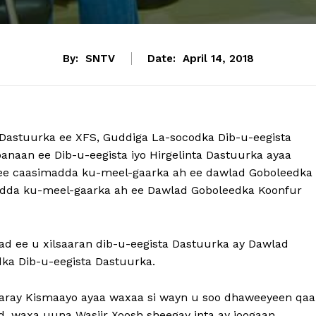
By:
SNTV
Date:
April 14, 2018
Dastuurka ee XFS, Guddiga La-socodka Dib-u-eegista
naan ee Dib-u-eegista iyo Hirgelinta Dastuurka ayaa
ee caasimadda ku-meel-gaarka ah ee dawlad Goboleedka
dda ku-meel-gaarka ah ee Dawlad Goboleedka Koonfur
ad ee u xilsaaran dib-u-eegista Dastuurka ay Dawlad
dka Dib-u-eegista Dastuurka.
aaray Kismaayo ayaa waxaa si wayn u soo dhaweeyeen qaa
d, waxa uuna Wasiir Xoosh sheegay inta ay joogaan