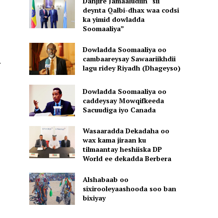
Danjire Jamaaludiin “sii
deynta Qalbi-dhax waa codsi
ka yimid dowladda
Soomaaliya”
Dowladda Soomaaliya oo
cambaareysay Sawaariikhdii
.
lagu ridey Riyadh (Dhageyso)
Dowladda Soomaaliya oo
caddeysay Mowqifkeeda
Sacuudiga iyo Canada
Wasaaradda Dekadaha oo
wax kama jiraan ku
tilmaantay heshiiska DP
World ee dekadda Berbera
Alshabaab oo
sixirooleyaashooda soo ban
bixiyay