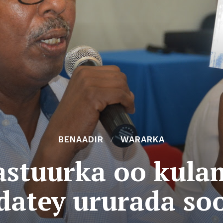
BENAADIR
WARARKA
astuurka oo kula
adatey ururada so