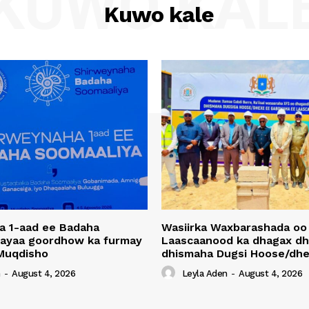
KUWO KAL
Kuwo kale
a 1-aad ee Badaha
Wasiirka Waxbarashada oo
 ayaa goordhow ka furmay
Laascaanood ka dhagax dh
Muqdisho
dhismaha Dugsi Hoose/dhe
n
-
August 4, 2026
Leyla Aden
-
August 4, 2026