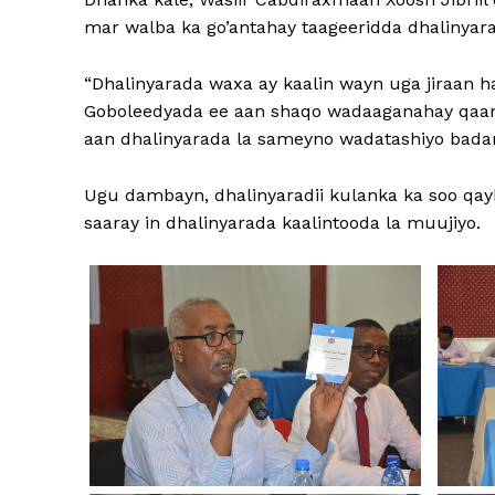
mar walba ka go’antahay taageeridda dhalinyar
“Dhalinyarada waxa ay kaalin wayn uga jiraan 
Goboleedyada ee aan shaqo wadaaganahay qaark
aan dhalinyarada la sameyno wadatashiyo badan s
Ugu dambayn, dhalinyaradii kulanka ka soo qay
saaray in dhalinyarada kaalintooda la muujiyo.