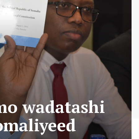
mo wadatashi
omaliyeed