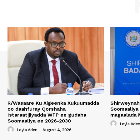
R/Wasaare Ku Xigeenka Xukuumadda
Shirweynah
oo daahfuray Qorshaha
Soomaaliya
Istaraatijiyadda WFP ee gudaha
magaalada 
Soomaaliya ee 2026-2030
Leyla Ade
Leyla Aden
-
August 4, 2026