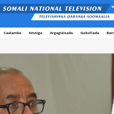
Caalamka
Amniga
Argagixisada
Gobollada
Bar