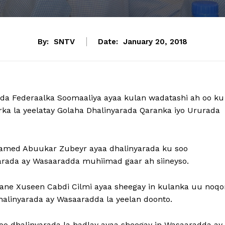
By:
SNTV
Date:
January 20, 2018
 Federaalka Soomaaliya ayaa kulan wadatashi ah oo ku
ka la yeelatay Golaha Dhalinyarada Qaranka iyo Ururada
med Abuukar Zubeyr ayaa dhalinyarada ku soo
arada ay Wasaaradda muhiimad gaar ah siineyso.
ane Xuseen Cabdi Cilmi ayaa sheegay in kulanka uu noqo
alinyarada ay Wasaaradda la yeelan doonto.
 oo dhalinyarada la hadlay ayaa sheegay in Wasaaradda ay