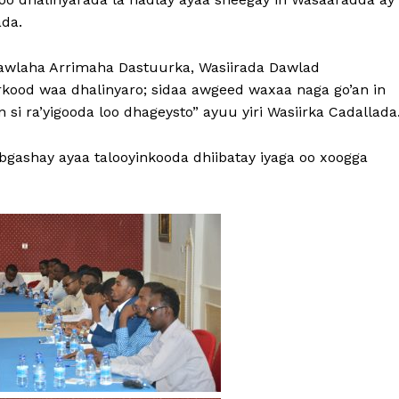
ada.
hawlaha Arrimaha Dastuurka, Wasiirada Dawlad
ood waa dhalinyaro; sidaa awgeed waxaa naga go’an in
i ra’yigooda loo dhageysto” ayuu yiri Wasiirka Cadallada
bgashay ayaa talooyinkooda dhiibatay iyaga oo xoogga