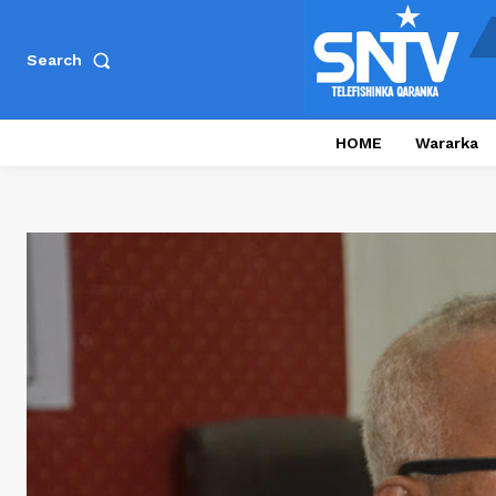
Search
HOME
Wararka