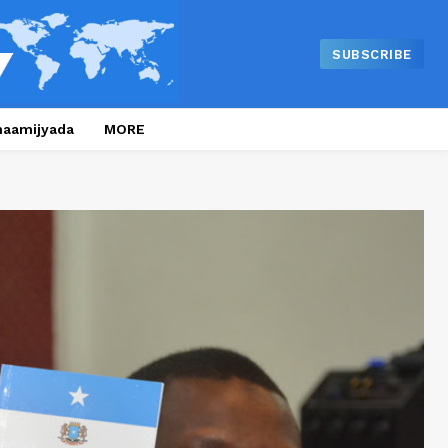
SUBSCRIBE
naamijyada
MORE