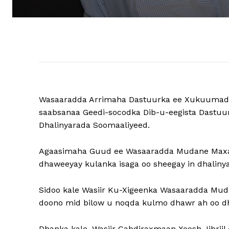
Wasaaradda Arrimaha Dastuurka ee Xukuumadda
saabsanaa Geedi-socodka Dib-u-eegista Dastuur
Dhalinyarada Soomaaliyeed.
Agaasimaha Guud ee Wasaaradda Mudane Maxa
dhaweeyay kulanka isaga oo sheegay in dhaliny
Sidoo kale Wasiir Ku-Xigeenka Wasaaradda Mud
doono mid bilow u noqda kulmo dhawr ah oo dh
Dhanka kale, Wasiir Cabdiraxmaan Xoosh Jibriil