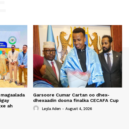
E
 magaalada
Garsoore Cumar Cartan oo dhex-
igay
dhexaadin doona finalka CECAFA Cup
xe ah
Leyla Aden
-
August 4, 2026