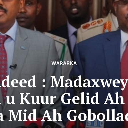
WARARKA
adeed : Madaxwey
 u Kuur Gelid A
 Mid Ah Gobolla