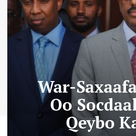
War-Saxaaf
Oo Socdaal
Qeybo Ka