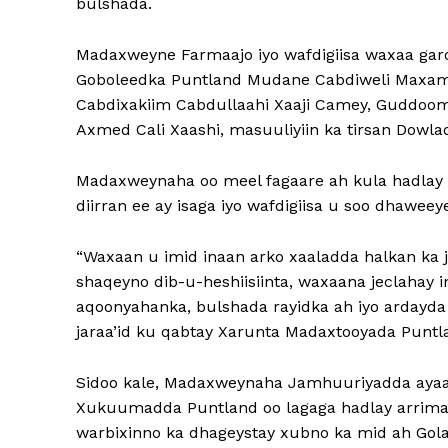
bulshada.
Madaxweyne Farmaajo iyo wafdigiisa waxaa g
Goboleedka Puntland Mudane Cabdiweli Maxam
Cabdixakiim Cabdullaahi Xaaji Camey, Guddo
Axmed Cali Xaashi, masuuliyiin ka tirsan Dowl
Madaxweynaha oo meel fagaare ah kula hadlay d
diirran ee ay isaga iyo wafdigiisa u soo dhaweey
“Waxaan u imid inaan arko xaaladda halkan ka j
shaqeyno dib-u-heshiisiinta, waxaana jeclahay
aqoonyahanka, bulshada rayidka ah iyo ardayd
jaraa’id ku qabtay Xarunta Madaxtooyada Puntl
Sidoo kale, Madaxweynaha Jamhuuriyadda ayaa
Xukuumadda Puntland oo lagaga hadlay arrima
warbixinno ka dhageystay xubno ka mid ah Gola