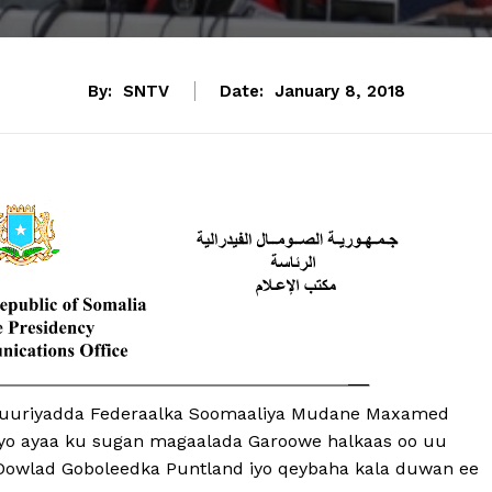
By:
SNTV
Date:
January 8, 2018
huuriyadda Federaalka Soomaaliya Mudane Maxamed
ayo ayaa ku sugan magaalada Garoowe halkaas oo uu
Dowlad Goboleedka Puntland iyo qeybaha kala duwan ee