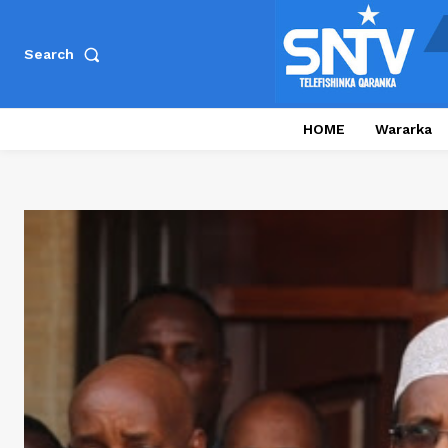
Search
HOME
Wararka