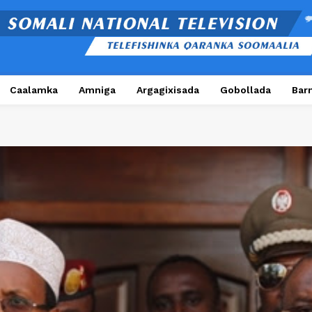
Caalamka
Amniga
Argagixisada
Gobollada
Bar