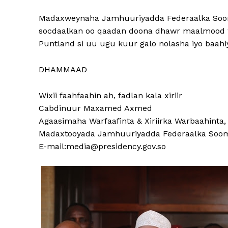
Madaxweynaha Jamhuuriyadda Federaalka Soo
socdaalkan oo qaadan doona dhawr maalmood 
Puntland si uu ugu kuur galo nolasha iyo baah
DHAMMAAD
Wixii faahfaahin ah, fadlan kala xiriir
Cabdinuur Maxamed Axmed
Agaasimaha Warfaafinta & Xiriirka Warbaahinta,
Madaxtooyada Jamhuuriyadda Federaalka Soom
E-mail:media@presidency.gov.so