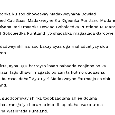
aroonka ku soo dhoweeyay Madaxweynaha Dowlad
ed Cali Gaas, Madaxweyne Ku Xigeenka Puntland Mudan
omiyaha Barlamaanka Dowlad Goboleedka Puntland Mudan
ad Goboleedka Puntland iyo shacabka magaalada Garoowe.
adweynihii isu soo baxay ayaa uga mahadceliyay sida
een.
irta, ayna ugu horreyso inaan nabadda xoojinno oo ka
 inaan tago dhawr magaalo oo aan la kulmo cuqaasha,
a Jaamacadaha.” Ayuu yiri Madaxweyne Farmaajo oo shir
and.
 guddoomiyay shirka todobaadlaha ah ee Golaha
ha amniga iyo horumarinta dhaqaalaha, waxa uuna
ha Wasiirrada Puntland.