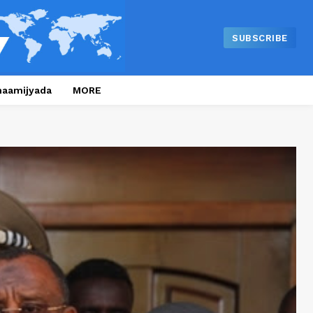
SUBSCRIBE
naamijyada
MORE