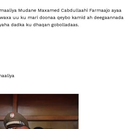
maaliya Mudane Maxamed Cabdullaahi Farmaajo ayaa
waxa uu ku mari doonaa qeybo kamid ah deegaannada
iyaha dadka ku dhaqan gobolladaas.
aaliya