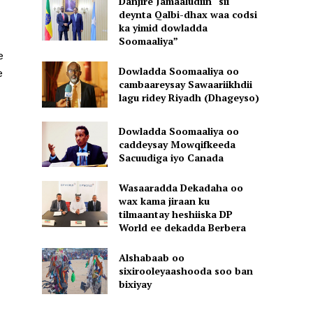
Danjire Jamaaludiin “sii
deynta Qalbi-dhax waa codsi
ka yimid dowladda
Soomaaliya”
e
Dowladda Soomaaliya oo
e
cambaareysay Sawaariikhdii
lagu ridey Riyadh (Dhageyso)
Dowladda Soomaaliya oo
caddeysay Mowqifkeeda
Sacuudiga iyo Canada
Wasaaradda Dekadaha oo
wax kama jiraan ku
tilmaantay heshiiska DP
World ee dekadda Berbera
Alshabaab oo
sixirooleyaashooda soo ban
bixiyay