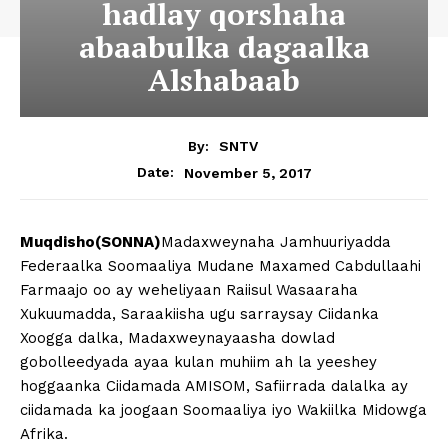
hadlay qorshaha
abaabulka dagaalka
Alshabaab
By:
SNTV
November 5, 2017
Date:
Muqdisho(SONNA)
Madaxweynaha Jamhuuriyadda
Federaalka Soomaaliya Mudane Maxamed Cabdullaahi
Farmaajo oo ay weheliyaan Raiisul Wasaaraha
Xukuumadda, Saraakiisha ugu sarraysay Ciidanka
Xoogga dalka, Madaxweynayaasha dowlad
gobolleedyada ayaa kulan muhiim ah la yeeshey
hoggaanka Ciidamada AMISOM, Safiirrada dalalka ay
ciidamada ka joogaan Soomaaliya iyo Wakiilka Midowga
Afrika.