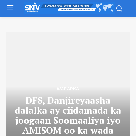
WARARKA
DFS, Danjireyaasha
dalalka ay ciidamada ka
joogaan Soomaaliya iyo
AMISOM oo ka wada