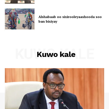
Alshabaab oo sixirooleyaashooda soo
ban bixiyay
KUWO KALE
Kuwo kale