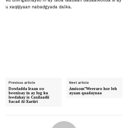
ku dhiirigalinayso in ay laba laabaan dadaalkooda si ay
u xaqiijiyaan nabadgyada dalka.
Previous article
Next article
Dowladda Iraan oo
Amisom”Weeraro hor leh
beenisay in ay lug ku
ayaan qaadaynaa
leedahay is Casilaadii
Sacad Al-Xariiri