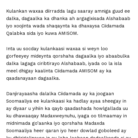
Kulankan waxaa diirradda lagu saaray amniga guud ee
dalka, dagaalka ka dhanka ah argagixisada Alshabaab
iyo xoojinta wada shaqaynta ka dhaxaysa Ciidamada
Qalabka sida iyo kuwa AMISOM.
Inta uu socday kulankaasi waxaa si weyn loo
gorfeeyey mideynta qorshaha dagaalka iyo abaabulka
dalka lagaga ciribtirayo Alshabaab, iyada oo la isla
meel dhigay kaalinta Ciidamada AMISOM ay ka
qaadanayaan dagaalka.
Danjirayaasha dalalka Ciidamada ay ka joogaan
Soomaaliya ee kulankaasi ka hadlay ayaa sheegay in
ay diyaar u yihiin ka qayb qaadashada howlgallada uu
ku dhawaaqay Madaxweynuhu, iyaga oo tilmaamay in
midnimada go’aanka iyo qorshaha Madaxda
Soomaaliya heer qaran iyo heer dowlad goboleed ay