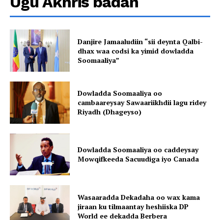
Ugu Akhris badan
Danjire Jamaaludiin “sii deynta Qalbi-
dhax waa codsi ka yimid dowladda
Soomaaliya”
Dowladda Soomaaliya oo
cambaareysay Sawaariikhdii lagu ridey
Riyadh (Dhageyso)
Dowladda Soomaaliya oo caddeysay
Mowqifkeeda Sacuudiga iyo Canada
Wasaaradda Dekadaha oo wax kama
jiraan ku tilmaantay heshiiska DP
World ee dekadda Berbera