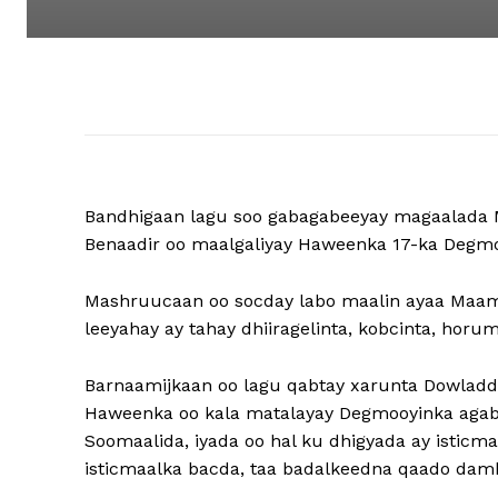
Bandhigaan lagu soo gabagabeeyay magaalada 
Benaadir oo maalgaliyay Haweenka 17-ka Degmo
Mashruucaan oo socday labo maalin ayaa Maam
leeyahay ay tahay dhiiragelinta, kobcinta, hor
Barnaamijkaan oo lagu qabtay xarunta Dowlad
Haweenka oo kala matalayay Degmooyinka agab,
Soomaalida, iyada oo hal ku dhigyada ay isticm
isticmaalka bacda, taa badalkeedna qaado damb