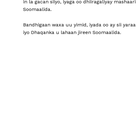
in la gacan siiyo, iyaga oo dhiiragaliyay masha
Soomaalida.
Bandhigaan waxa uu yimid, iyada oo ay sii yara
iyo Dhaqanka u lahaan jireen Soomaalida.