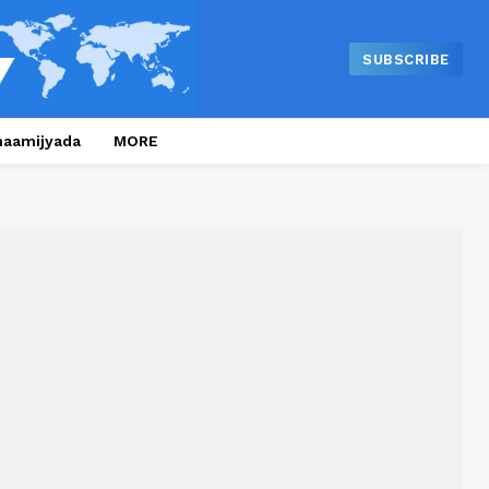
SUBSCRIBE
naamijyada
MORE