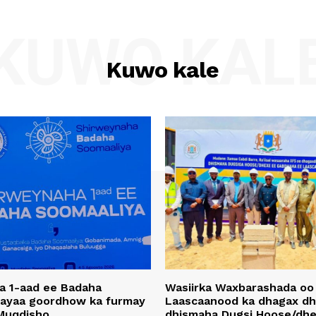
KUWO KAL
Kuwo kale
a 1-aad ee Badaha
Wasiirka Waxbarashada oo
 ayaa goordhow ka furmay
Laascaanood ka dhagax dh
Muqdisho
dhismaha Dugsi Hoose/dhe