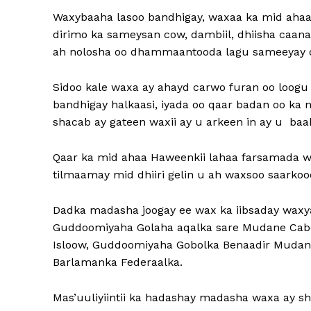
Waxybaaha lasoo bandhigay, waxaa ka mid ahaa
dirimo ka sameysan cow, dambiil, dhiisha caa
ah nolosha oo dhammaantooda lagu sameeyay d
Sidoo kale waxa ay ahayd carwo furan oo loogu 
bandhigay halkaasi, iyada oo qaar badan oo ka 
shacab ay gateen waxii ay u arkeen in ay u baah
Qaar ka mid ahaa Haweenkii lahaa farsamada w
tilmaamay mid dhiiri gelin u ah waxsoo saarkoo
Dadka madasha joogay ee wax ka iibsaday waxy
Guddoomiyaha Golaha aqalka sare Mudane Cab
Isloow, Guddoomiyaha Gobolka Benaadir Mudane
Barlamanka Federaalka.
Mas’uuliyiintii ka hadashay madasha waxa ay 