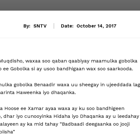
By:
SNTV
Date:
October 14, 2017
Muqdisho, waxaa soo qaban qaabiyay maamulka gobolka
 ee Gobolka si ay usoo bandhigaan wax soo saarkooda.
ulka gobolka Benaadir waxa uu sheegay in ujeeddada la
umarinta Haweenka iyo dhaqanka.
da Hoose ee Xamar ayaa waxa ay ku soo bandhigeen
 dhar iyo cunooyinka Hidaha iyo Dhaqanka ay u leedahay
aalayeen ay ka mid tahay “Badbaadi deegaanka oo jooji
iisha”