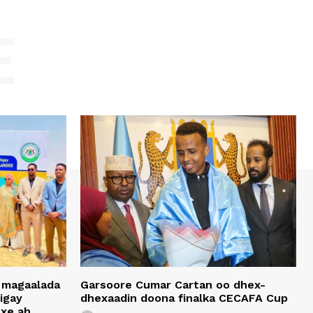
E
 magaalada
Garsoore Cumar Cartan oo dhex-
igay
dhexaadin doona finalka CECAFA Cup
xe ah