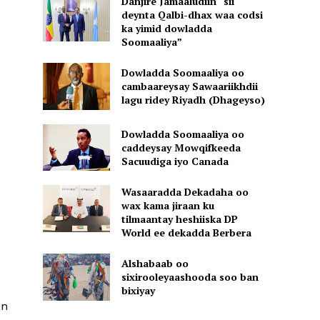
Danjire Jamaaludiin “sii
deynta Qalbi-dhax waa codsi
,
ka yimid dowladda
Soomaaliya”
Dowladda Soomaaliya oo
cambaareysay Sawaariikhdii
lagu ridey Riyadh (Dhageyso)
Dowladda Soomaaliya oo
caddeysay Mowqifkeeda
Sacuudiga iyo Canada
Wasaaradda Dekadaha oo
wax kama jiraan ku
tilmaantay heshiiska DP
World ee dekadda Berbera
Alshabaab oo
sixirooleyaashooda soo ban
bixiyay
an