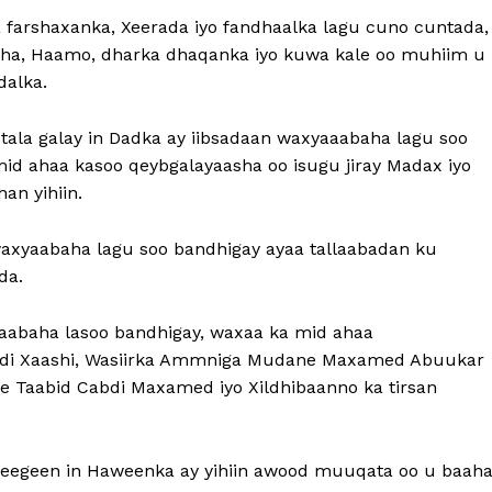
 farshaxanka, Xeerada iyo fandhaalka lagu cuno cuntada
naha, Haamo, dharka dhaqanka iyo kuwa kale oo muhiim u
alka.
tala galay in Dadka ay iibsadaan waxyaaabaha lagu soo
mid ahaa kasoo qeybgalayaasha oo isugu jiray Madax iyo
an yihiin.
axyaabaha lagu soo bandhigay ayaa tallaabadan ku
da.
aabaha lasoo bandhigay, waxaa ka mid ahaa
di Xaashi, Wasiirka Ammniga Mudane Maxamed Abuukar
 Taabid Cabdi Maxamed iyo Xildhibaanno ka tirsan
sheegeen in Haweenka ay yihiin awood muuqata oo u baah