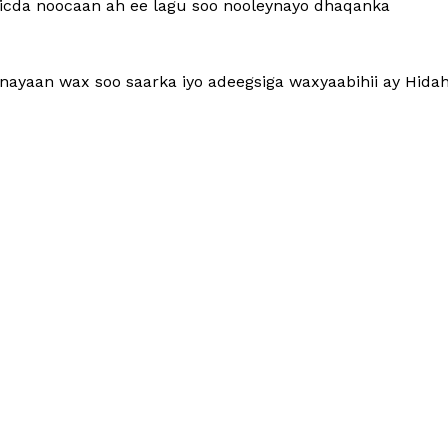
ariicda noocaan ah ee lagu soo nooleynayo dhaqanka
anayaan wax soo saarka iyo adeegsiga waxyaabihii ay Hida