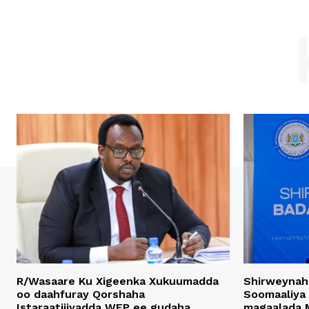
R/Wasaare Ku Xigeenka Xukuumadda
Shirweynah
oo daahfuray Qorshaha
Soomaaliya
Istaraatijiyadda WFP ee gudaha
magaalada 