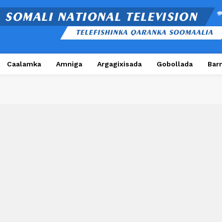
Caalamka
Amniga
Argagixisada
Gobollada
Bar