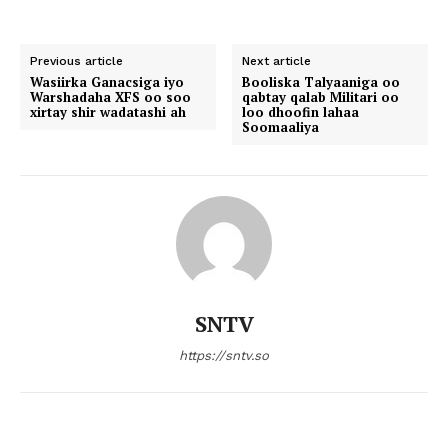
Previous article
Next article
Wasiirka Ganacsiga iyo
Booliska Talyaaniga oo
Warshadaha XFS oo soo
qabtay qalab Militari oo
xirtay shir wadatashi ah
loo dhoofin lahaa
Soomaaliya
SNTV
https://sntv.so