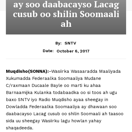
ay soo daabacayso Lacag
cusub oo shilin Soomaali
ah
By:
SNTV
October 6, 2017
Date:
Muqdisho(SONNA):
–Wasiirka Wasaaradda Maaliyada
Xukumadda Federaalka Soomaaliya Mudane
C/raxmaan Ducaale Bayle oo marti ku ahaa
Barnaamijka Kulanka todabaadka oo si toos ah ugu
baxo SNTV iyo Radio Muqdisho ayaa sheegay in
Dowladda Federaalka Soomaaliya ay dhawaan soo
daabacayso Lacag cusub oo shilin Soomaali ah taasoo
sida uu sheegay Wasiirku lagu howlan yahay
shaqadeeda.