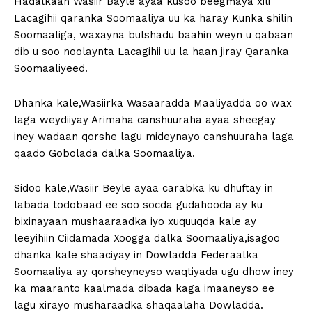
Hadalkaan Wasiir Bayle ayaa kusoo beegmaya xili
Lacagihii qaranka Soomaaliya uu ka haray Kunka shilin
Soomaaliga, waxayna bulshadu baahin weyn u qabaan
dib u soo noolaynta Lacagihii uu la haan jiray Qaranka
Soomaaliyeed.
Dhanka kale,Wasiirka Wasaaradda Maaliyadda oo wax
laga weydiiyay Arimaha canshuuraha ayaa sheegay
iney wadaan qorshe lagu mideynayo canshuuraha laga
qaado Gobolada dalka Soomaaliya.
Sidoo kale,Wasiir Beyle ayaa carabka ku dhuftay in
labada todobaad ee soo socda gudahooda ay ku
bixinayaan mushaaraadka iyo xuquuqda kale ay
leeyihiin Ciidamada Xoogga dalka Soomaaliya,isagoo
dhanka kale shaaciyay in Dowladda Federaalka
Soomaaliya ay qorsheyneyso waqtiyada ugu dhow iney
ka maaranto kaalmada dibada kaga imaaneyso ee
lagu xirayo musharaadka shaqaalaha Dowladda.