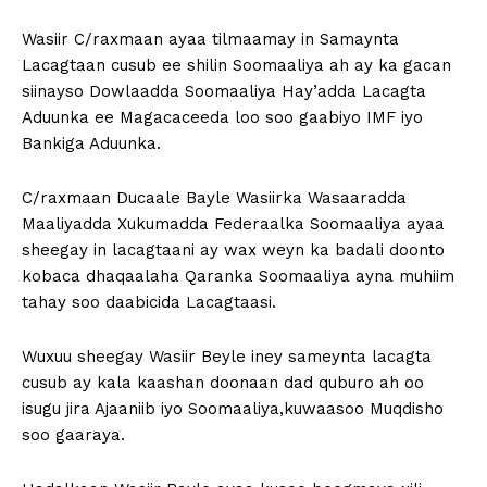
Wasiir C/raxmaan ayaa tilmaamay in Samaynta
Lacagtaan cusub ee shilin Soomaaliya ah ay ka gacan
siinayso Dowlaadda Soomaaliya Hay’adda Lacagta
Aduunka ee Magacaceeda loo soo gaabiyo IMF iyo
Bankiga Aduunka.
C/raxmaan Ducaale Bayle Wasiirka Wasaaradda
Maaliyadda Xukumadda Federaalka Soomaaliya ayaa
sheegay in lacagtaani ay wax weyn ka badali doonto
kobaca dhaqaalaha Qaranka Soomaaliya ayna muhiim
tahay soo daabicida Lacagtaasi.
Wuxuu sheegay Wasiir Beyle iney sameynta lacagta
cusub ay kala kaashan doonaan dad quburo ah oo
isugu jira Ajaaniib iyo Soomaaliya,kuwaasoo Muqdisho
soo gaaraya.