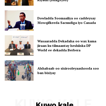
Dowladda Soomaaliya oo caddeysay
Mowqifkeeda Sacuudiga iyo Canada
Wasaaradda Dekadaha oo wax kama
jiraan ku tilmaantay heshiiska DP
World ee dekadda Berbera
Alshabaab oo sixirooleyaashooda soo
ban bixiyay
KUWO KALE
Kuwo kale