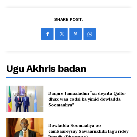
SHARE POST:
Ugu Akhris badan
Danjire Jamaaludiin “sii deynta Qalbi-
dhax waa codsi ka yimid dowladda
Soomaaliya”
Dowladda Soomaaliya oo
cambaareysay Sawaariikhdii lagu ridey
Riyadh (Dhageyso)