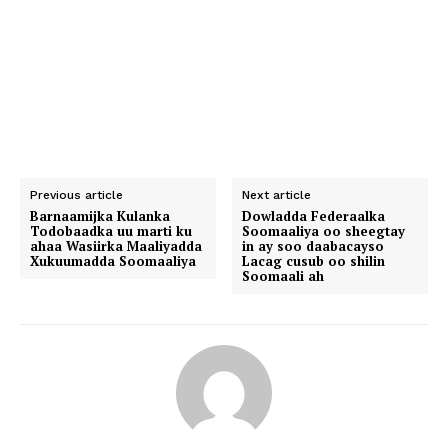
Previous article
Next article
Barnaamijka Kulanka
Dowladda Federaalka
Todobaadka uu marti ku
Soomaaliya oo sheegtay
ahaa Wasiirka Maaliyadda
in ay soo daabacayso
Xukuumadda Soomaaliya
Lacag cusub oo shilin
Soomaali ah