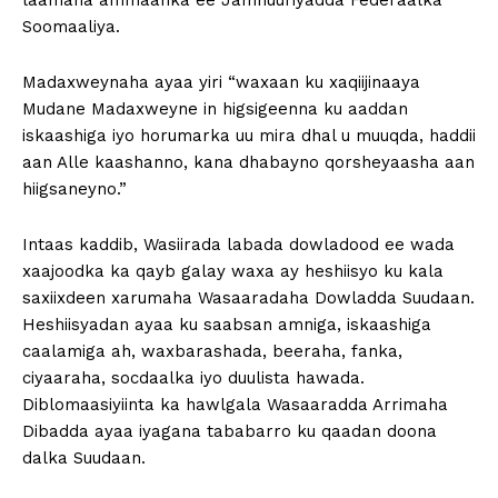
laamaha ammaanka ee Jamhuuriyadda Federaalka
Soomaaliya.
Madaxweynaha ayaa yiri “waxaan ku xaqiijinaaya
Mudane Madaxweyne in higsigeenna ku aaddan
iskaashiga iyo horumarka uu mira dhal u muuqda, haddii
aan Alle kaashanno, kana dhabayno qorsheyaasha aan
hiigsaneyno.”
Intaas kaddib, Wasiirada labada dowladood ee wada
xaajoodka ka qayb galay waxa ay heshiisyo ku kala
saxiixdeen xarumaha Wasaaradaha Dowladda Suudaan.
Heshiisyadan ayaa ku saabsan amniga, iskaashiga
caalamiga ah, waxbarashada, beeraha, fanka,
ciyaaraha, socdaalka iyo duulista hawada.
Diblomaasiyiinta ka hawlgala Wasaaradda Arrimaha
Dibadda ayaa iyagana tababarro ku qaadan doona
dalka Suudaan.