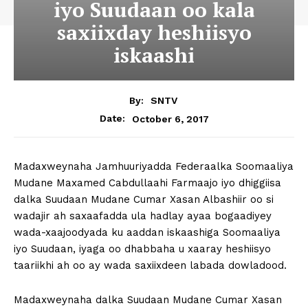
iyo Suudaan oo kala
saxiixday heshiisyo
iskaashi
By:
SNTV
October 6, 2017
Date:
Madaxweynaha Jamhuuriyadda Federaalka Soomaaliya
Mudane Maxamed Cabdullaahi Farmaajo iyo dhiggiisa
dalka Suudaan Mudane Cumar Xasan Albashiir oo si
wadajir ah saxaafadda ula hadlay ayaa bogaadiyey
wada-xaajoodyada ku aaddan iskaashiga Soomaaliya
iyo Suudaan, iyaga oo dhabbaha u xaaray heshiisyo
taariikhi ah oo ay wada saxiixdeen labada dowladood.
Madaxweynaha dalka Suudaan Mudane Cumar Xasan