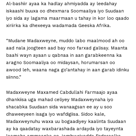
Al-bashiir ayaa ka hadlay ahmiyadda ay leedahay
iskaashi buuxa oo dhexmara Soomaaliya iyo Suudaan
iyo sida ay lagama maarmaan u tahay in kor loo qaado
xiriirka ka dhexeeya wadamada Geeska Afrika.
“Mudane Madaxweyne, muddo labo maalmood ah oo
aad nala joogteen aad bay noo farxad galisay. Maanta
baahi wayn ayaan u qabnaa in aan garabkeenna ka
aragno Soomaaliya oo midaysan, horumarsan oo
awood leh, waana naga go’antahay in aan garab idinku
siinno.”
Madaxweyne Maxamed Cabdullahi Farmaajo ayaa
dhankiisa uga mahad celiyey Madaxweynaha iyo
shacabka Suudaan sida wanaagsan ee ay u soo
dhaweeyeen isaga iyo wafdigiisa. Sidoo kale,
Madaxweynuhu waxa uu bogaadiyey kaalinta Suudaan
ay ka qaadatay waxbarashada ardayda iyo tayeynta