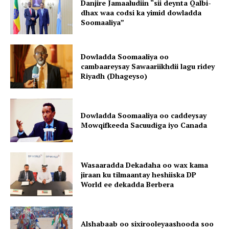
Danjire Jamaaludiin “sii deynta Qalbi-
dhax waa codsi ka yimid dowladda
Soomaaliya”
Dowladda Soomaaliya oo
cambaareysay Sawaariikhdii lagu ridey
Riyadh (Dhageyso)
Dowladda Soomaaliya oo caddeysay
Mowqifkeeda Sacuudiga iyo Canada
Wasaaradda Dekadaha oo wax kama
jiraan ku tilmaantay heshiiska DP
World ee dekadda Berbera
Alshabaab oo sixirooleyaashooda soo