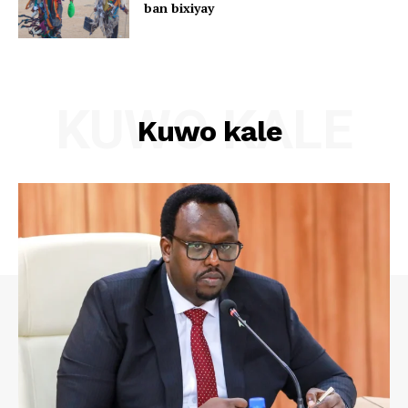
ban bixiyay
KUWO KALE
Kuwo kale