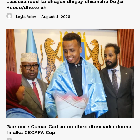
Laascaanood ka dhagax dhigay dhismaha Dugsi
Hoose/dhexe ah
Leyla Aden
-
August 4, 2026
Garsoore Cumar Cartan oo dhex-dhexaadin doona
finalka CECAFA Cup