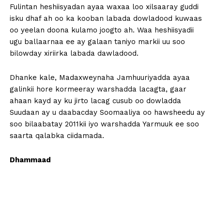
Fulintan heshiisyadan ayaa waxaa loo xilsaaray guddi
isku dhaf ah oo ka kooban labada dowladood kuwaas
oo yeelan doona kulamo joogto ah. Waa heshiisyadii
ugu ballaarnaa ee ay galaan taniyo markii uu soo
bilowday xiriirka labada dawladood.
Dhanke kale, Madaxweynaha Jamhuuriyadda ayaa
galinkii hore kormeeray warshadda lacagta, gaar
ahaan kayd ay ku jirto lacag cusub oo dowladda
Suudaan ay u daabacday Soomaaliya oo hawsheedu ay
soo bilaabatay 2011kii iyo warshadda Yarmuuk ee soo
saarta qalabka ciidamada.
Dhammaad