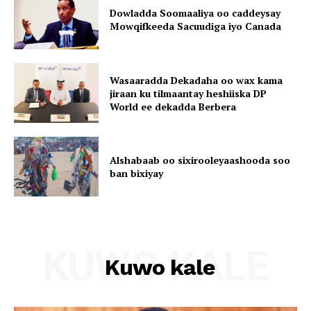
Dowladda Soomaaliya oo caddeysay
Mowqifkeeda Sacuudiga iyo Canada
Wasaaradda Dekadaha oo wax kama
jiraan ku tilmaantay heshiiska DP
World ee dekadda Berbera
Alshabaab oo sixirooleyaashooda soo
ban bixiyay
KUWO KALE
Kuwo kale