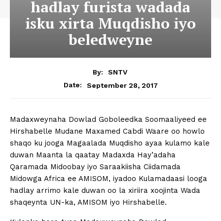
hadlay furista wadada
isku xirta Muqdisho iyo
beledweyne
By:
SNTV
September 28, 2017
Date:
Madaxweynaha Dowlad Goboleedka Soomaaliyeed ee
Hirshabelle Mudane Maxamed Cabdi Waare oo howlo
shaqo ku jooga Magaalada Muqdisho ayaa kulamo kale
duwan Maanta la qaatay Madaxda Hay’adaha
Qaramada Midoobay iyo Saraakiisha Ciidamada
Midowga Africa ee AMISOM, iyadoo Kulamadaasi looga
hadlay arrimo kale duwan oo la xiriira xoojinta Wada
shaqeynta UN-ka, AMISOM iyo Hirshabelle.