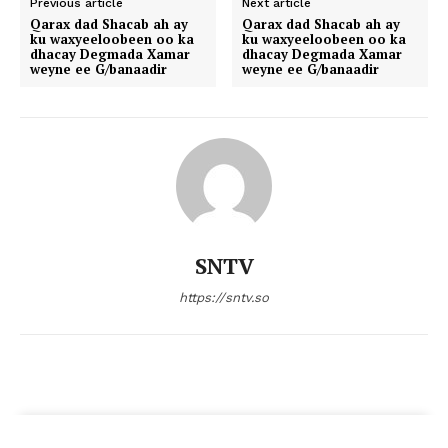
Previous article
Next article
Qarax dad Shacab ah ay
Qarax dad Shacab ah ay
ku waxyeeloobeen oo ka
ku waxyeeloobeen oo ka
dhacay Degmada Xamar
dhacay Degmada Xamar
weyne ee G/banaadir
weyne ee G/banaadir
SNTV
https://sntv.so