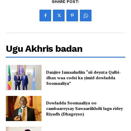
SHARE POST:
Ugu Akhris badan
Danjire Jamaaludiin “sii deynta Qalbi-
dhax waa codsi ka yimid dowladda
Soomaaliya”
Dowladda Soomaaliya oo
cambaareysay Sawaariikhdii lagu ridey
Riyadh (Dhageyso)