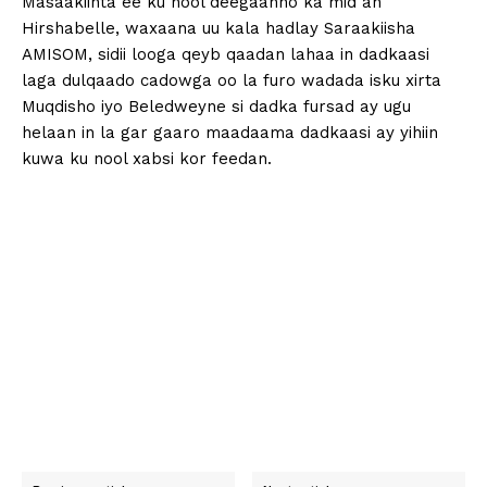
Masaakiinta ee ku nool deegaanno ka mid ah
Hirshabelle, waxaana uu kala hadlay Saraakiisha
AMISOM, sidii looga qeyb qaadan lahaa in dadkaasi
laga dulqaado cadowga oo la furo wadada isku xirta
Muqdisho iyo Beledweyne si dadka fursad ay ugu
helaan in la gar gaaro maadaama dadkaasi ay yihiin
kuwa ku nool xabsi kor feedan.