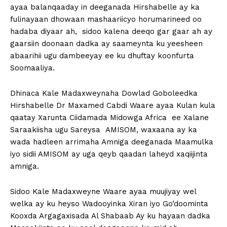
ayaa balanqaaday in deeganada Hirshabelle ay ka
fulinayaan dhowaan mashaariicyo horumarineed oo
hadaba diyaar ah, sidoo kalena deeqo gar gaar ah ay
gaarsiin doonaan dadka ay saameynta ku yeesheen
abaarihii ugu dambeeyay ee ku dhuftay koonfurta
Soomaaliya.
Dhinaca Kale Madaxweynaha Dowlad Goboleedka
Hirshabelle Dr Maxamed Cabdi Waare ayaa Kulan kula
qaatay Xarunta Ciidamada Midowga Africa ee Xalane
Saraakiisha ugu Sareysa AMISOM, waxaana ay ka
wada hadleen arrimaha Amniga deeganada Maamulka
iyo sidii AMISOM ay uga qeyb qaadan laheyd xaqiijinta
amniga.
Sidoo Kale Madaxweyne Waare ayaa muujiyay wel
welka ay ku heyso Wadooyinka Xiran iyo Go’doominta
Kooxda Argagaxisada Al Shabaab Ay ku hayaan dadka