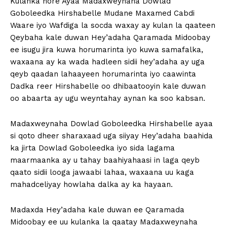
Kulanka hore Ayaa Madaxweynaha Dowlad
Goboleedka Hirshabelle Mudane Maxamed Cabdi
Waare iyo Wafdiga la socda waxay ay kulan la qaateen
Qeybaha kale duwan Hey’adaha Qaramada Midoobay
ee isugu jira kuwa horumarinta iyo kuwa samafalka,
waxaana ay ka wada hadleen sidii hey’adaha ay uga
qeyb qaadan lahaayeen horumarinta iyo caawinta
Dadka reer Hirshabelle oo dhibaatooyin kale duwan
oo abaarta ay ugu weyntahay aynan ka soo kabsan.
Madaxweynaha Dowlad Goboleedka Hirshabelle ayaa
si qoto dheer sharaxaad uga siiyay Hey’adaha baahida
ka jirta Dowlad Goboleedka iyo sida lagama
maarmaanka ay u tahay baahiyahaasi in laga qeyb
qaato sidii looga jawaabi lahaa, waxaana uu kaga
mahadceliyay howlaha dalka ay ka hayaan.
Madaxda Hey’adaha kale duwan ee Qaramada
Midoobay ee uu kulanka la qaatay Madaxweynaha