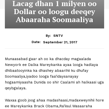
Lacag dhan 1 milyen oo
Dollar oo loogu deeqey
Abaaraha Soomaaliya
By:
SNTV
September 21, 2017
Date:
Munaasabad gaar ah oo ka dhacday magaalada
Newyork ee Dalka Mareykanka ayaa looga hadlaya
dhibaatooyinka ka dhashey abaarihii ku dhufay
Soomaaliya,iyadoo looga faa’idaysanayay
hogaamiyaasha Dunida oo shir Caalami ah halkaasi uga
qeybgalaya.
Waxaa goob joog ahaa madashaasi,madaxweynihii hore
ee Mareykanka Brack Obama,Ra’iisul Wasaaraha