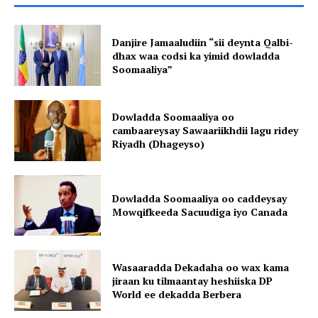
Danjire Jamaaludiin “sii deynta Qalbi-
dhax waa codsi ka yimid dowladda
Soomaaliya”
Dowladda Soomaaliya oo
cambaareysay Sawaariikhdii lagu ridey
Riyadh (Dhageyso)
Dowladda Soomaaliya oo caddeysay
Mowqifkeeda Sacuudiga iyo Canada
Wasaaradda Dekadaha oo wax kama
jiraan ku tilmaantay heshiiska DP
World ee dekadda Berbera