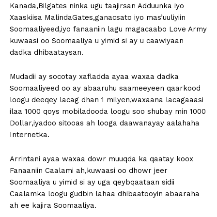
Kanada,Bilgates ninka ugu taajirsan Adduunka iyo
Xaaskiisa MalindaGates,ganacsato iyo mas’uuliyiin
Soomaaliyeed,iyo fanaaniin lagu magacaabo Love Army
kuwaasi oo Soomaaliya u yimid si ay u caawiyaan
dadka dhibaataysan.
Mudadii ay socotay xafladda ayaa waxaa dadka
Soomaaliyeed oo ay abaaruhu saameeyeen qaarkood
loogu deeqey lacag dhan 1 milyen,waxaana lacagaaasi
ilaa 1000 qoys mobiladooda loogu soo shubay min 1000
Dollar,iyadoo sitooas ah looga daawanayay aalahaha
Internetka.
Arrintani ayaa waxaa dowr muuqda ka qaatay koox
Fanaaniin Caalami ah,kuwaasi oo dhowr jeer
Soomaaliya u yimid si ay uga qeybqaataan sidii
Caalamka loogu gudbin lahaa dhibaatooyin abaaraha
ah ee kajira Soomaaliya.