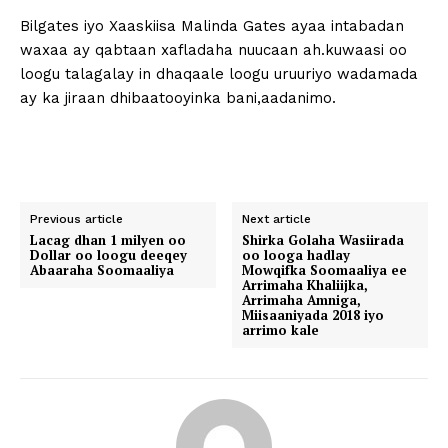
Bilgates iyo Xaaskiisa Malinda Gates ayaa intabadan
waxaa ay qabtaan xafladaha nuucaan ah.kuwaasi oo
loogu talagalay in dhaqaale loogu uruuriyo wadamada
ay ka jiraan dhibaatooyinka bani,aadanimo.
Previous article
Next article
Lacag dhan 1 milyen oo
Shirka Golaha Wasiirada
Dollar oo loogu deeqey
oo looga hadlay
Abaaraha Soomaaliya
Mowqifka Soomaaliya ee
Arrimaha Khaliijka,
Arrimaha Amniga,
Miisaaniyada 2018 iyo
arrimo kale