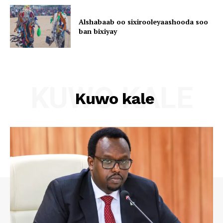
Alshabaab oo sixirooleyaashooda soo
ban bixiyay
KUWO KALE
Kuwo kale