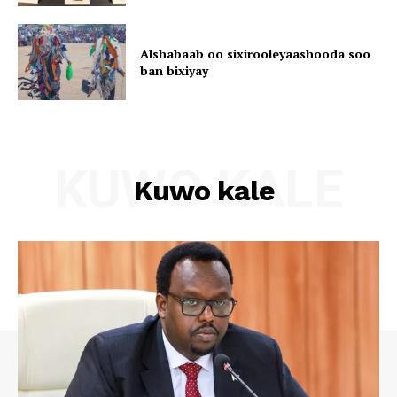
Alshabaab oo sixirooleyaashooda soo
ban bixiyay
KUWO KALE
Kuwo kale