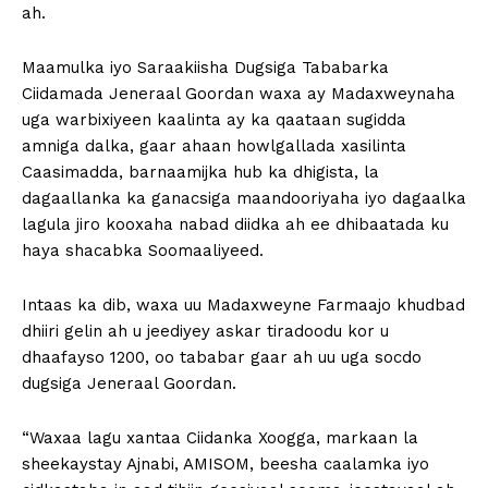
ah.
Maamulka iyo Saraakiisha Dugsiga Tababarka
Ciidamada Jeneraal Goordan waxa ay Madaxweynaha
uga warbixiyeen kaalinta ay ka qaataan sugidda
amniga dalka, gaar ahaan howlgallada xasilinta
Caasimadda, barnaamijka hub ka dhigista, la
dagaallanka ka ganacsiga maandooriyaha iyo dagaalka
lagula jiro kooxaha nabad diidka ah ee dhibaatada ku
haya shacabka Soomaaliyeed.
Intaas ka dib, waxa uu Madaxweyne Farmaajo khudbad
dhiiri gelin ah u jeediyey askar tiradoodu kor u
dhaafayso 1200, oo tababar gaar ah uu uga socdo
dugsiga Jeneraal Goordan.
“Waxaa lagu xantaa Ciidanka Xoogga, markaan la
sheekaystay Ajnabi, AMISOM, beesha caalamka iyo