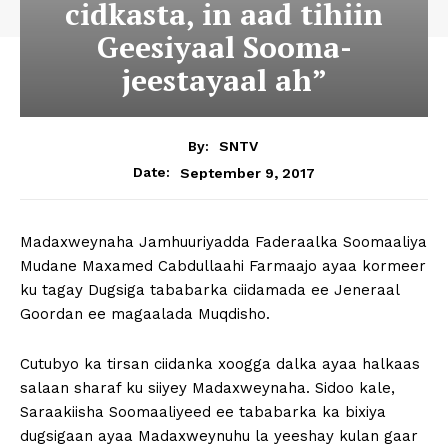
cidkasta, in aad tihiin
Geesiyaal Sooma-
jeestayaal ah”
By:
SNTV
September 9, 2017
Date:
Madaxweynaha Jamhuuriyadda Faderaalka Soomaaliya
Mudane Maxamed Cabdullaahi Farmaajo ayaa kormeer
ku tagay Dugsiga tababarka ciidamada ee Jeneraal
Goordan ee magaalada Muqdisho.
Cutubyo ka tirsan ciidanka xoogga dalka ayaa halkaas
salaan sharaf ku siiyey Madaxweynaha. Sidoo kale,
Saraakiisha Soomaaliyeed ee tababarka ka bixiya
dugsigaan ayaa Madaxweynuhu la yeeshay kulan gaar