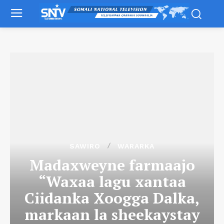
SAWIRO
WARARKA
Madaxweyne farmaajo
“Waxaa lagu xantaa
Ciidanka Xoogga Dalka,
markaan la sheekaystay