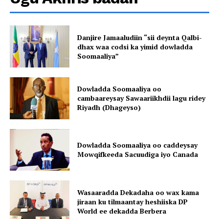
Danjire Jamaaludiin “sii deynta Qalbi-
dhax waa codsi ka yimid dowladda
Soomaaliya”
Dowladda Soomaaliya oo
cambaareysay Sawaariikhdii lagu ridey
Riyadh (Dhageyso)
Dowladda Soomaaliya oo caddeysay
Mowqifkeeda Sacuudiga iyo Canada
Wasaaradda Dekadaha oo wax kama
jiraan ku tilmaantay heshiiska DP
World ee dekadda Berbera