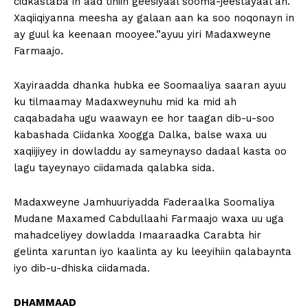
cidkastaba in aad tihiin geesiyaal sooma-jeestayaal ah.
Xaqiiqiyanna meesha ay galaan aan ka soo noqonayn in
ay guul ka keenaan mooyee.”ayuu yiri Madaxweyne
Farmaajo.
Xayiraadda dhanka hubka ee Soomaaliya saaran ayuu
ku tilmaamay Madaxweynuhu mid ka mid ah
caqabadaha ugu waawayn ee hor taagan dib-u-soo
kabashada Ciidanka Xoogga Dalka, balse waxa uu
xaqiijiyey in dowladdu ay sameynayso dadaal kasta oo
lagu tayeynayo ciidamada qalabka sida.
Madaxweyne Jamhuuriyadda Faderaalka Soomaliya
Mudane Maxamed Cabdullaahi Farmaajo waxa uu uga
mahadceliyey dowladda Imaaraadka Carabta hir
gelinta xaruntan iyo kaalinta ay ku leeyihiin qalabaynta
iyo dib-u-dhiska ciidamada.
DHAMMAAD