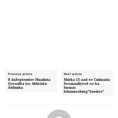
Previous article
Next article
8-daSeptember Maalinta
Shirka 15-aad ee Culimada
Qoraalka iyo Akhriska
Soomaaliyeed oo ka
Addunka
furmay
Johannesburg”Sawirro”