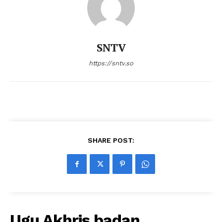
SNTV
https://sntv.so
SHARE POST:
Ugu Akhris badan