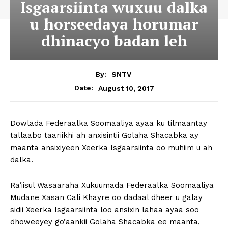
Isgaarsiinta wuxuu dalka
u horseedaya horumar
dhinacyo badan leh
By:
SNTV
August 10, 2017
Date:
Dowlada Federaalka Soomaaliya ayaa ku tilmaantay
tallaabo taariikhi ah anxisintii Golaha Shacabka ay
maanta ansixiyeen Xeerka Isgaarsiinta oo muhiim u ah
dalka.
Ra’iisul Wasaaraha Xukuumada Federaalka Soomaaliya
Mudane Xasan Cali Khayre oo dadaal dheer u galay
sidii Xeerka Isgaarsiinta loo ansixin lahaa ayaa soo
dhoweeyey go’aankii Golaha Shacabka ee maanta,