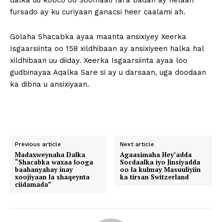
dalka uu kobco oo Soomaali fara badan ay helaan
fursado ay ku curiyaan ganacsi heer caalami ah.
Golaha Shacabka ayaa maanta ansixiyey Xeerka
Isgaarsiinta oo 158 xildhibaan ay ansixiyeen halka hal
xildhibaan uu diiday. Xeerka Isgaarsiinta ayaa loo
gudbinayaa Aqalka Sare si ay u darsaan, uga doodaan
ka dibna u ansixiyaan.
Previous article
Next article
Madaxweynaha Dalka
Agaasimaha Hey’adda
“Shacabka waxaa looga
Socdaalka iyo Jinsiyadda
baahanyahay inay
oo la kulmay Masuuliyiin
xoojiyaan la shaqeynta
ka tirsan Switzerland
ciidamada”