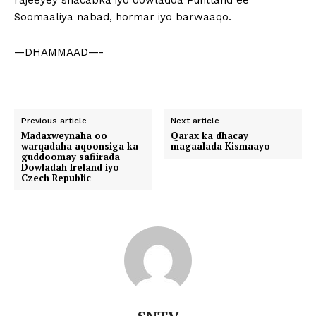
rajeeyey shacabka iyo dowladda Puntland ee
Soomaaliya nabad, hormar iyo barwaaqo.
—DHAMMAAD—-
Previous article
Next article
Madaxweynaha oo
Qarax ka dhacay
warqadaha aqoonsiga ka
magaalada Kismaayo
guddoomay safiirada
Dowladah Ireland iyo
Czech Republic