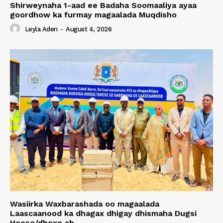
Shirweynaha 1-aad ee Badaha Soomaaliya ayaa
goordhow ka furmay magaalada Muqdisho
Leyla Aden
-
August 4, 2026
Wasiirka Waxbarashada oo magaalada
Laascaanood ka dhagax dhigay dhismaha Dugsi
Hoose/dhexe ah