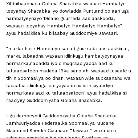
Xildhibaannada Golaha Shacabka waxaan Hambalyo
leeyahay Shacabka iyo dowladda Puntland oo aan ugu
hambalyeynayo 19sano guurrada aas aaskooda,
waxaan leeyahay Hambalyo Hambalyo Hambalyo”
ayuu hadalkiisa ku bilaabay Guddoomiye Jawaari.
“marka hore Hambalyo sanad guurrada aas aaskiina ,
marka labaadna waxaan idiinkugu hambalyeynayaa
hormarka,nabadda iyo dimuqraadiyadda aad ku
tallaabsateen mudada 19ka sano ah, waxaad tusaale u
tihiin Soomaaliya oo dhan, waxaan Alle subxaanahu wa
tacaalaa idiinkaga baryayaa in uu idiin siyaadiyo
hormarkaas aad ku tallaabsateen” ayuu hadalkiisa sii
raaciyey Guddoomiyaha Golaha Shacabka.
Ugu dambeyntii Guddoomiyaha Golaha Shacabka
Jamhuuriyadda Federaalka Soomaaliya Mudane
Maxamed Sheekh Cusmaan “Jawaari” waxa uu u