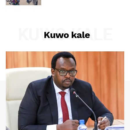
KUWO KALE
Kuwo kale