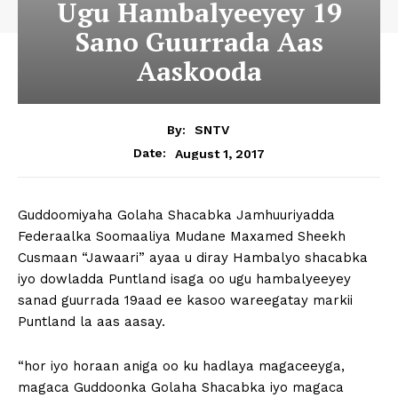
Ugu Hambalyeeyey 19
Sano Guurrada Aas
Aaskooda
By:
SNTV
August 1, 2017
Date:
Guddoomiyaha Golaha Shacabka Jamhuuriyadda
Federaalka Soomaaliya Mudane Maxamed Sheekh
Cusmaan “Jawaari” ayaa u diray Hambalyo shacabka
iyo dowladda Puntland isaga oo ugu hambalyeeyey
sanad guurrada 19aad ee kasoo wareegatay markii
Puntland la aas aasay.
“hor iyo horaan aniga oo ku hadlaya magaceeyga,
magaca Guddoonka Golaha Shacabka iyo magaca