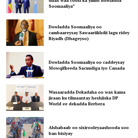
dhax waa codsi ka yimid dowladda
Soomaaliya”
Dowladda Soomaaliya oo
cambaareysay Sawaariikhdii lagu ridey
Riyadh (Dhageyso)
Dowladda Soomaaliya oo caddeysay
Mowqifkeeda Sacuudiga iyo Canada
Wasaaradda Dekadaha oo wax kama
jiraan ku tilmaantay heshiiska DP
World ee dekadda Berbera
Alshabaab oo sixirooleyaashooda soo
ban bixiyay