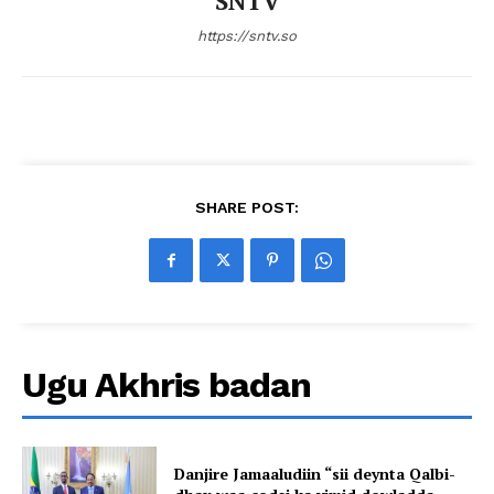
SNTV
https://sntv.so
SHARE POST:
Ugu Akhris badan
Danjire Jamaaludiin “sii deynta Qalbi-