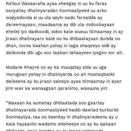
Ra’iisul Wasaaraha ayaa sheegay in uu ku farax
sanyahay dhalinyaradan Soomaaliyeed uu arko
wajiyadooda si uu ula qeyb-sado farxadda ay
dareemayaan, maadaama ay dib ula midoobayaan
ehelkii iyo dadkoodii, sidoo kale wuxuu tilmaamay in ay
jiraan dhalinayaro kale oo ku dhibaataysan dunida oo
dhan, loona baahan yahay in laga shaqeeyo sidii ay
dalkooda dib ugu soo laaban lahaayeen iyagoo xor ah.
Mudane Khayre oo ay ka muuqatay sida uu uga
murugsan yahay in dhalinyarda oo ah mustaqbalkii
dalkeena ay ku jiraan xabsiyo ayaa tilmaamay in ayan
jirin wax ka wanaagsan qaranimo, waxuuna yiri:
“Waxaan ka xumahay dhibaatada soo gaartay
dhalinayarada Soomaaliyeed kadib dawlad burburkii
Soomaaliya, taa oo keentay in dhalinyaradeenu ay u
kala hayaanto wadamo shisheeye oo ay ku qabaan