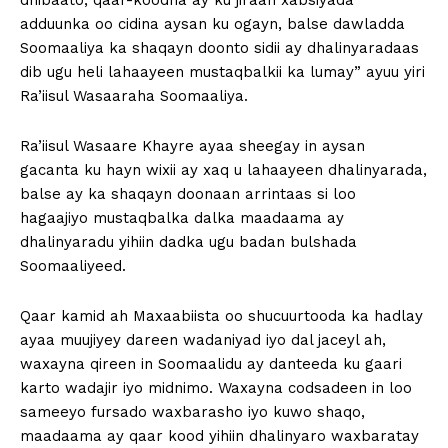
dhibaato, qaar-koodna ay ku jiraan xabsiyada
adduunka oo cidina aysan ku ogayn, balse dawladda
Soomaaliya ka shaqayn doonto sidii ay dhalinyaradaas
dib ugu heli lahaayeen mustaqbalkii ka lumay” ayuu yiri
Ra’iisul Wasaaraha Soomaaliya.
Ra’iisul Wasaare Khayre ayaa sheegay in aysan
gacanta ku hayn wixii ay xaq u lahaayeen dhalinyarada,
balse ay ka shaqayn doonaan arrintaas si loo
hagaajiyo mustaqbalka dalka maadaama ay
dhalinyaradu yihiin dadka ugu badan bulshada
Soomaaliyeed.
Qaar kamid ah Maxaabiista oo shucuurtooda ka hadlay
ayaa muujiyey dareen wadaniyad iyo dal jaceyl ah,
waxayna qireen in Soomaalidu ay danteeda ku gaari
karto wadajir iyo midnimo. Waxayna codsadeen in loo
sameeyo fursado waxbarasho iyo kuwo shaqo,
maadaama ay qaar kood yihiin dhalinyaro waxbaratay