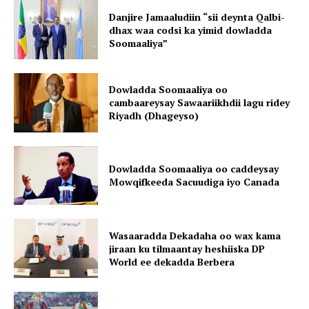
Danjire Jamaaludiin “sii deynta Qalbi-
dhax waa codsi ka yimid dowladda
Soomaaliya”
Dowladda Soomaaliya oo
cambaareysay Sawaariikhdii lagu ridey
Riyadh (Dhageyso)
Dowladda Soomaaliya oo caddeysay
Mowqifkeeda Sacuudiga iyo Canada
Wasaaradda Dekadaha oo wax kama
jiraan ku tilmaantay heshiiska DP
World ee dekadda Berbera