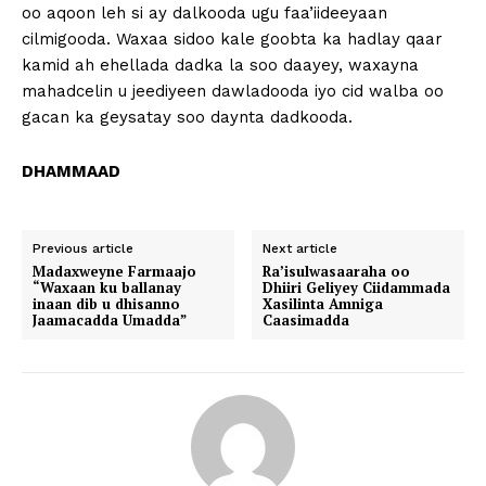
oo aqoon leh si ay dalkooda ugu faa’iideeyaan
cilmigooda. Waxaa sidoo kale goobta ka hadlay qaar
kamid ah ehellada dadka la soo daayey, waxayna
mahadcelin u jeediyeen dawladooda iyo cid walba oo
gacan ka geysatay soo daynta dadkooda.
DHAMMAAD
Previous article
Next article
Madaxweyne Farmaajo
Ra’isulwasaaraha oo
“Waxaan ku ballanay
Dhiiri Geliyey Ciidammada
inaan dib u dhisanno
Xasilinta Amniga
Jaamacadda Umadda”
Caasimadda