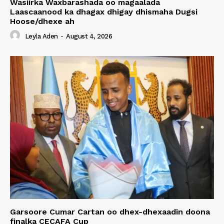
Wasiirka Waxbarashada oo magaalada
Laascaanood ka dhagax dhigay dhismaha Dugsi
Hoose/dhexe ah
Leyla Aden
-
August 4, 2026
Garsoore Cumar Cartan oo dhex-dhexaadin doona
finalka CECAFA Cup