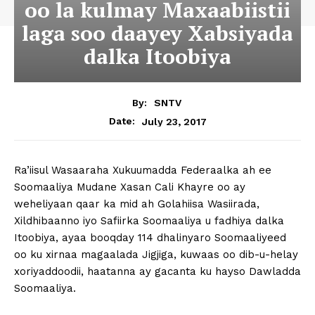
oo la kulmay Maxaabiistii
laga soo daayey Xabsiyada
dalka Itoobiya
By:
SNTV
July 23, 2017
Date:
Ra’iisul Wasaaraha Xukuumadda Federaalka ah ee
Soomaaliya Mudane Xasan Cali Khayre oo ay
weheliyaan qaar ka mid ah Golahiisa Wasiirada,
Xildhibaanno iyo Safiirka Soomaaliya u fadhiya dalka
Itoobiya, ayaa booqday 114 dhalinyaro Soomaaliyeed
oo ku xirnaa magaalada Jigjiga, kuwaas oo dib-u-helay
xoriyaddoodii, haatanna ay gacanta ku hayso Dawladda
Soomaaliya.