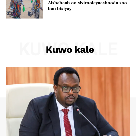
Alshabaab oo sixirooleyaashooda soo
ban bixiyay
KUWO KALE
Kuwo kale