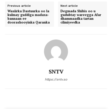
Previous article
Next article
Wasiirka Dastuurka oo la
Degmada Shibis oo u
kulmay guddiga madaxa-
gudubtay wareegga Afar
bannaan ee
dhammaadka tartan
doorashooyinka Qaranka
cilmiyeedka
SNTV
https://sntv.so