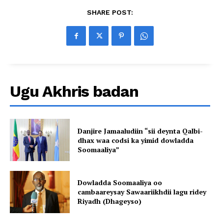
SHARE POST:
Ugu Akhris badan
Danjire Jamaaludiin “sii deynta Qalbi-
dhax waa codsi ka yimid dowladda
Soomaaliya”
Dowladda Soomaaliya oo
cambaareysay Sawaariikhdii lagu ridey
Riyadh (Dhageyso)