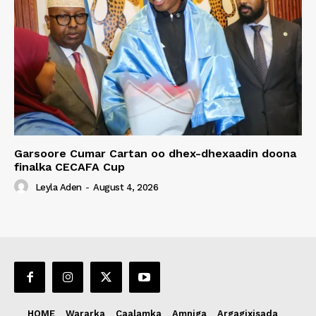
Garsoore Cumar Cartan oo dhex-dhexaadin doona
finalka CECAFA Cup
Leyla Aden
-
August 4, 2026
HOME
Wararka
Caalamka
Amniga
Argagixisada