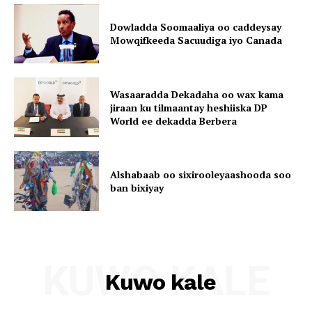
Dowladda Soomaaliya oo caddeysay
Mowqifkeeda Sacuudiga iyo Canada
Wasaaradda Dekadaha oo wax kama
jiraan ku tilmaantay heshiiska DP
World ee dekadda Berbera
Alshabaab oo sixirooleyaashooda soo
ban bixiyay
KUWO KALE
Kuwo kale