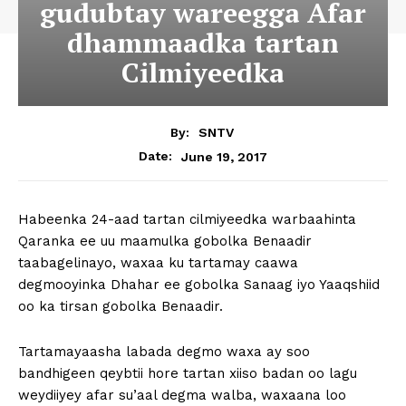
gudubtay wareegga Afar
dhammaadka tartan
Cilmiyeedka
By:
SNTV
June 19, 2017
Date:
Habeenka 24-aad tartan cilmiyeedka warbaahinta
Qaranka ee uu maamulka gobolka Benaadir
taabagelinayo, waxaa ku tartamay caawa
degmooyinka Dhahar ee gobolka Sanaag iyo Yaaqshiid
oo ka tirsan gobolka Benaadir.
Tartamayaasha labada degmo waxa ay soo
bandhigeen qeybtii hore tartan xiiso badan oo lagu
weydiiyey afar su’aal degma walba, waxaana loo