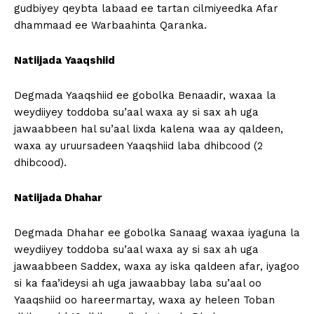
gudbiyey qeybta labaad ee tartan cilmiyeedka Afar
dhammaad ee Warbaahinta Qaranka.
Natiijada Yaaqshiid
Degmada Yaaqshiid ee gobolka Benaadir, waxaa la
weydiiyey toddoba su’aal waxa ay si sax ah uga
jawaabbeen hal su’aal lixda kalena waa ay qaldeen,
waxa ay uruursadeen Yaaqshiid laba dhibcood (2
dhibcood).
Natiijada Dhahar
Degmada Dhahar ee gobolka Sanaag waxaa iyaguna la
weydiiyey toddoba su’aal waxa ay si sax ah uga
jawaabbeen Saddex, waxa ay iska qaldeen afar, iyagoo
si ka faa’ideysi ah uga jawaabbay laba su’aal oo
Yaaqshiid oo hareermartay, waxa ay heleen Toban