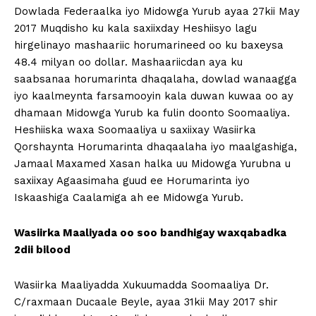
Dowlada Federaalka iyo Midowga Yurub ayaa 27kii May
2017 Muqdisho ku kala saxiixday Heshiisyo lagu
hirgelinayo mashaariic horumarineed oo ku baxeysa
48.4 milyan oo dollar. Mashaariicdan aya ku
saabsanaa horumarinta dhaqalaha, dowlad wanaagga
iyo kaalmeynta farsamooyin kala duwan kuwaa oo ay
dhamaan Midowga Yurub ka fulin doonto Soomaaliya.
Heshiiska waxa Soomaaliya u saxiixay Wasiirka
Qorshaynta Horumarinta dhaqaalaha iyo maalgashiga,
Jamaal Maxamed Xasan halka uu Midowga Yurubna u
saxiixay Agaasimaha guud ee Horumarinta iyo
Iskaashiga Caalamiga ah ee Midowga Yurub.
Wasiirka Maaliyada oo soo bandhigay waxqabadka
2dii bilood
Wasiirka Maaliyadda Xukuumadda Soomaaliya Dr.
C/raxmaan Ducaale Beyle, ayaa 31kii May 2017 shir