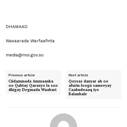
DHAMAAD
Wasaarada Warfaafinta
media@moi.gov.so
Previous article
Next article
Ciidammada Ammaanka
Qoysas danyar ah oo
oo Qabtay Qaraxyo la soo
afurin loogu sameeyay
dhigay Degmada Waabari
Caabudwaaq iyo
Balanbale