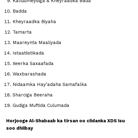
Kalluumeysiga & Kheyraadka Bada
Badda
Kheyraadka Biyaha
Tamarta
Maareynta Maaliyada
Istaatiistikada
Xeerka Saxaafada
Waxbarashada
Nidaamka Hay’adaha Samafalka
Sharciga Beeraha
Gudiga Muftida Culumada
Horjooge Al-Shabaab ka tirsan oo ciidanka XDS isu
soo dhiibay