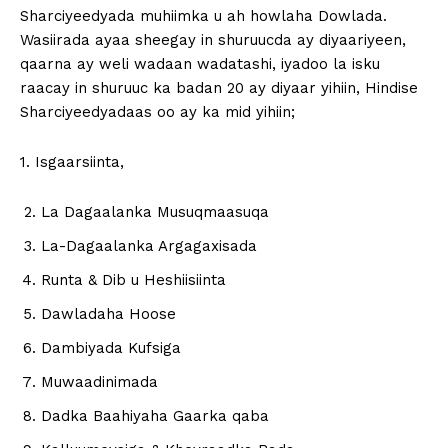
Sharciyeedyada muhiimka u ah howlaha Dowlada.
Wasiirada ayaa sheegay in shuruucda ay diyaariyeen,
qaarna ay weli wadaan wadatashi, iyadoo la isku
raacay in shuruuc ka badan 20 ay diyaar yihiin, Hindise
Sharciyeedyadaas oo ay ka mid yihiin;
‪1. Isgaarsiinta,
La Dagaalanka Musuqmaasuqa
La-Dagaalanka Argagaxisada
Runta & Dib u Heshiisiinta
Dawladaha Hoose
Dambiyada Kufsiga
Muwaadinimada
Dadka Baahiyaha Gaarka qaba