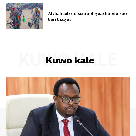
Alshabaab oo sixirooleyaashooda soo
ban bixiyay
KUWO KALE
Kuwo kale