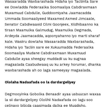
Wasaaradda Waxbarashada Hidaha iyo Tacliinta Sare
ee Dowladda Federaalka Soomaaliya Cabdiraxmaan
Muxamuud Cabdulle, Guddoomiyaha Jaamacadda
Ummada Soomaaliyeed Maxamed Axmed Jimcaale,
Senator Cabdiwaaxid Cilmi Goonjeex, Xildhibaanno ka
tirsan Maamulka Galmudug, Maamulka Degmada,
Ardeyda Jaamacadda, aqoonyahanno iyo marti sharaf
kale. Wasiiru dowlaha Wasaaradda Waxbarashada,
Hidaha iyo Tacliin sare ee Xukuumadda Federaalka
Soomaaliya Mudane Cabdiraxmaan Muxamuud
Cabdulle ayaa sheegay muddadii uu ku sugnaa
magaalada Caabudwaaq uu ku arkey horumar, dhanka
waxbarashada ah oo laga sameeyay magaalada.
Ololaha Nadaafada oo la dardargeliyey
Degmooyinka Gobolka Benaadir ayaa usbuucan waxaa
la sii dardargeliyey Ololihii Nadaafada oo lagu soo
celinayo bilicda caasimada dalka ee Muqdisho.