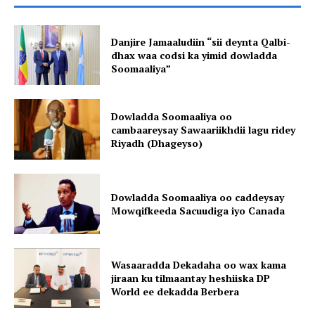
Danjire Jamaaludiin “sii deynta Qalbi-
dhax waa codsi ka yimid dowladda
Soomaaliya”
Dowladda Soomaaliya oo
cambaareysay Sawaariikhdii lagu ridey
Riyadh (Dhageyso)
Dowladda Soomaaliya oo caddeysay
Mowqifkeeda Sacuudiga iyo Canada
Wasaaradda Dekadaha oo wax kama
jiraan ku tilmaantay heshiiska DP
World ee dekadda Berbera