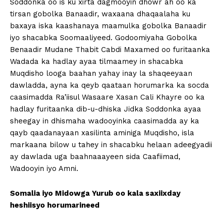
Soddonka oo is ku xirta dagmooyin dhowr ah oo ka
tirsan gobolka Banaadir, waxaana dhaqaalaha ku
baxaya iska kaashanaya maamulka gobolka Banaadir
iyo shacabka Soomaaliyeed. Godoomiyaha Gobolka
Benaadir Mudane Thabit Cabdi Maxamed oo furitaanka
Wadada ka hadlay ayaa tilmaamey in shacabka
Muqdisho looga baahan yahay inay la shaqeeyaan
dawladda, ayna ka qeyb qaataan horumarka ka socda
caasimadda Ra’iisul Wasaare Xasan Cali Khayre oo ka
hadlay furitaanka dib-u-dhiska Jidka Soddonka ayaa
sheegay in dhismaha wadooyinka caasimadda ay ka
qayb qaadanayaan xasilinta aminiga Muqdisho, isla
markaana bilow u tahey in shacabku helaan adeegyadii
ay dawlada uga baahnaaayeen sida Caafiimad,
Wadooyin iyo Amni.
Somalia iyo Midowga Yurub oo kala saxiixday
heshiisyo horumarineed