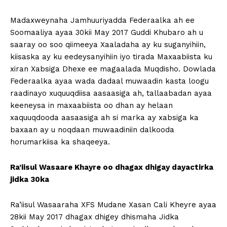
Madaxweynaha Jamhuuriyadda Federaalka ah ee
Soomaaliya ayaa 30kii May 2017 Guddi Khubaro ah u
saaray oo soo qiimeeya Xaaladaha ay ku suganyihiin,
kiisaska ay ku eedeysanyihiin iyo tirada Maxaabiista ku
xiran Xabsiga Dhexe ee magaalada Muqdisho. Dowlada
Federaalka ayaa wada dadaal muwaadin kasta loogu
raadinayo xuquuqdiisa aasaasiga ah, tallaabadan ayaa
keeneysa in maxaabiista oo dhan ay helaan
xaquuqdooda aasaasiga ah si marka ay xabsiga ka
baxaan ay u noqdaan muwaadiniin dalkooda
horumarkiisa ka shaqeeya.
Ra’iisul Wasaare Khayre oo dhagax dhigay dayactirka
jidka 30ka
Ra’iisul Wasaaraha XFS Mudane Xasan Cali Kheyre ayaa
28kii May 2017 dhagax dhigey dhismaha Jidka