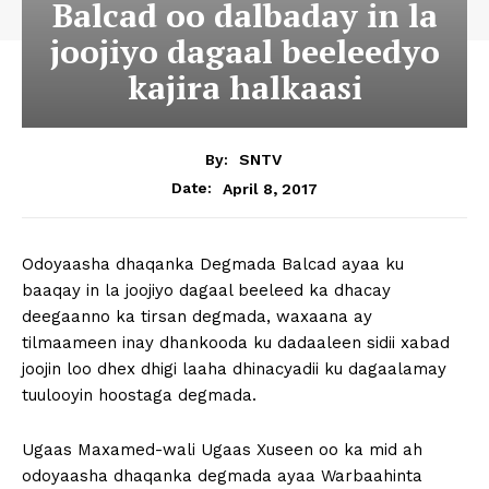
Balcad oo dalbaday in la
joojiyo dagaal beeleedyo
kajira halkaasi
By:
SNTV
April 8, 2017
Date:
Odoyaasha dhaqanka Degmada Balcad ayaa ku
baaqay in la joojiyo dagaal beeleed ka dhacay
deegaanno ka tirsan degmada, waxaana ay
tilmaameen inay dhankooda ku dadaaleen sidii xabad
joojin loo dhex dhigi laaha dhinacyadii ku dagaalamay
tuulooyin hoostaga degmada.
Ugaas Maxamed-wali Ugaas Xuseen oo ka mid ah
odoyaasha dhaqanka degmada ayaa Warbaahinta