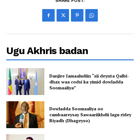
SHARE POST:
Ugu Akhris badan
Danjire Jamaaludiin “sii deynta Qalbi-
dhax waa codsi ka yimid dowladda
Soomaaliya”
Dowladda Soomaaliya oo
cambaareysay Sawaariikhdii lagu ridey
Riyadh (Dhageyso)