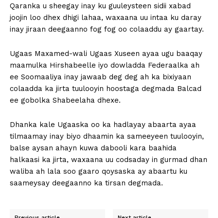
Qaranka u sheegay inay ku guuleysteen sidii xabad
joojin loo dhex dhigi lahaa, waxaana uu intaa ku daray
inay jiraan deegaanno fog fog oo colaaddu ay gaartay.
Ugaas Maxamed-wali Ugaas Xuseen ayaa ugu baaqay
maamulka Hirshabeelle iyo dowladda Federaalka ah
ee Soomaaliya inay jawaab deg deg ah ka bixiyaan
colaadda ka jirta tuulooyin hoostaga degmada Balcad
ee gobolka Shabeelaha dhexe.
Dhanka kale Ugaaska oo ka hadlayay abaarta ayaa
tilmaamay inay biyo dhaamin ka sameeyeen tuulooyin,
balse aysan ahayn kuwa dabooli kara baahida
halkaasi ka jirta, waxaana uu codsaday in gurmad dhan
waliba ah lala soo gaaro qoysaska ay abaartu ku
saameysay deegaanno ka tirsan degmada.
Previous article
Next article