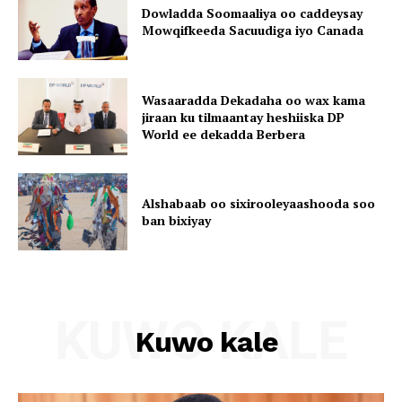
Dowladda Soomaaliya oo caddeysay
Mowqifkeeda Sacuudiga iyo Canada
Wasaaradda Dekadaha oo wax kama
jiraan ku tilmaantay heshiiska DP
World ee dekadda Berbera
Alshabaab oo sixirooleyaashooda soo
ban bixiyay
KUWO KALE
Kuwo kale