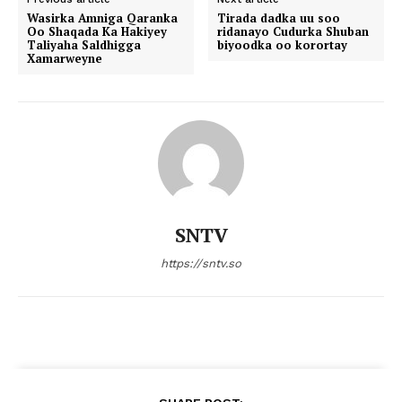
Wasirka Amniga Qaranka
Tirada dadka uu soo
Oo Shaqada Ka Hakiyey
ridanayo Cudurka Shuban
Taliyaha Saldhigga
biyoodka oo korortay
Xamarweyne
SNTV
https://sntv.so