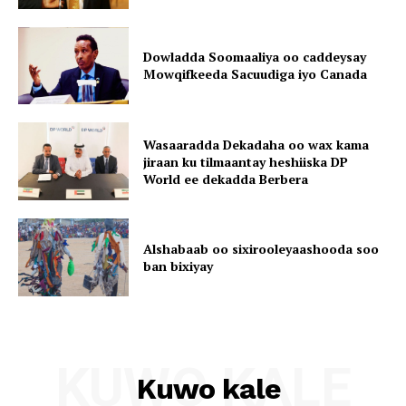
Dowladda Soomaaliya oo caddeysay
Mowqifkeeda Sacuudiga iyo Canada
Wasaaradda Dekadaha oo wax kama
jiraan ku tilmaantay heshiiska DP
World ee dekadda Berbera
Alshabaab oo sixirooleyaashooda soo
ban bixiyay
KUWO KALE
Kuwo kale