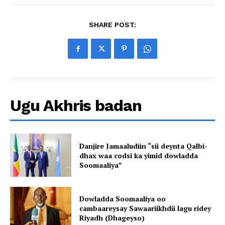
SHARE POST:
Ugu Akhris badan
Danjire Jamaaludiin “sii deynta Qalbi-
dhax waa codsi ka yimid dowladda
Soomaaliya”
Dowladda Soomaaliya oo
cambaareysay Sawaariikhdii lagu ridey
Riyadh (Dhageyso)