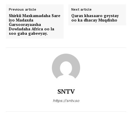
Previous article
Next article
Shirkii Maxkamadaha Sare
Qarax khasaaro geystay
iyo Madaxda
oo ka dhacay Muqdisho
Garsoorayaasha
Dowladaha Africa oo la
soo gaba gabeeyay.
SNTV
https://sntv.so