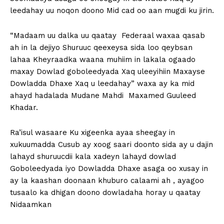
leedahay uu noqon doono Mid cad oo aan mugdi ku jirin.
“Madaam uu dalka uu qaatay Federaal waxaa qasab
ah in la dejiyo Shuruuc qeexeysa sida loo qeybsan
lahaa Kheyraadka waana muhiim in lakala ogaado
maxay Dowlad goboleedyada Xaq uleeyihiin Maxayse
Dowladda Dhaxe Xaq u leedahay” waxa ay ka mid
ahayd hadalada Mudane Mahdi Maxamed Guuleed
Khadar.
Ra’isul wasaare Ku xigeenka ayaa sheegay in
xukuumadda Cusub ay xoog saari doonto sida ay u dajin
lahayd shuruucdii kala xadeyn lahayd dowlad
Goboleedyada iyo Dowladda Dhaxe asaga oo xusay in
ay la kaashan doonaan khuburo calaami ah , ayagoo
tusaalo ka dhigan doono dowladaha horay u qaatay
Nidaamkan