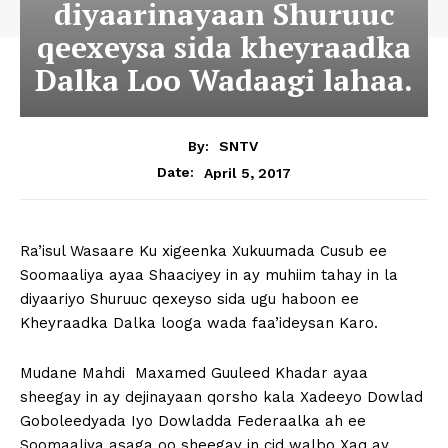
diyaarinayaan Shuruuc
qeexeysa sida kheyraadka
Dalka Loo Wadaagi lahaa.
By:
SNTV
April 5, 2017
Date:
Ra’isul Wasaare Ku xigeenka Xukuumada Cusub ee
Soomaaliya ayaa Shaaciyey in ay muhiim tahay in la
diyaariyo Shuruuc qexeyso sida ugu haboon ee
Kheyraadka Dalka looga wada faa’ideysan Karo.
Mudane Mahdi Maxamed Guuleed Khadar ayaa
sheegay in ay dejinayaan qorsho kala Xadeeyo Dowlad
Goboleedyada Iyo Dowladda Federaalka ah ee
Soomaaliya asaga oo sheegay in cid walbo Xaq ay