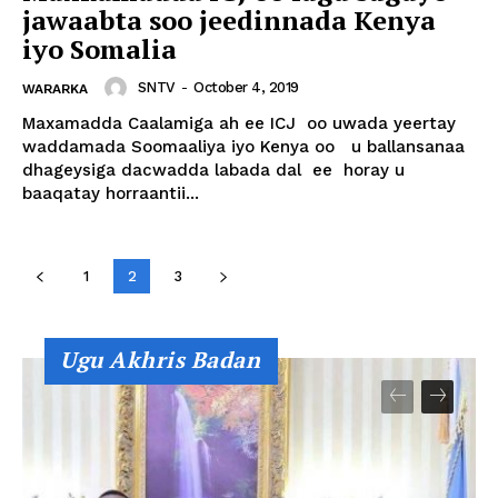
jawaabta soo jeedinnada Kenya
iyo Somalia
SNTV
-
October 4, 2019
WARARKA
Maxamadda Caalamiga ah ee ICJ oo uwada yeertay
waddamada Soomaaliya iyo Kenya oo u ballansanaa
dhageysiga dacwadda labada dal ee horay u
baaqatay horraantii...
1
2
3
Ugu Akhris Badan