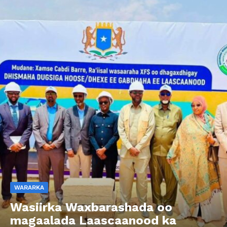
WARARKA
Wasiirka Waxbarashada oo
magaalada Laascaanood ka