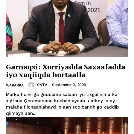
Garnaqsi: Xorriyadda Saxaafadda
iyo xaqiiqda hortaalla
SNTV
-
September 2, 2020
WARARKA
Marka hore iga gudooma salaan iyo tixgalin,marka
xigtana Qoramadaan kooban ayaan u arkay in ay
malaha fiicnaanlahayd in aan soo bandhigo kaddib
qiimayn aan...