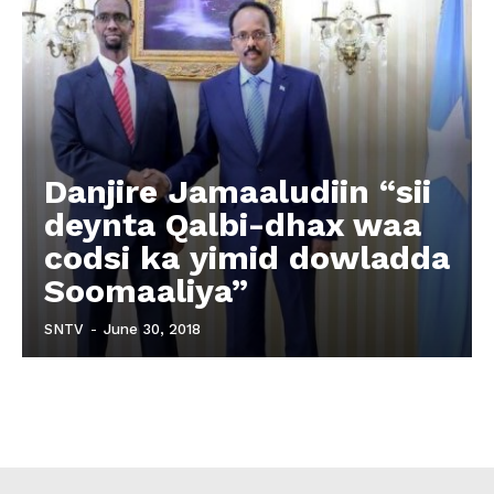
Danjire Jamaaludiin “sii
deynta Qalbi-dhax waa
codsi ka yimid dowladda
Soomaaliya”
SNTV
-
June 30, 2018