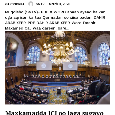
SNTV
-
March 3, 2020
GARSOORKA
Muqdisho (SNTV)- PDF & WORD ahaan ayaad halkan
uga aqrisan kartaa Qormadan oo xiisa badan. DAHIR
ARAB XEER-PDF DAHIR ARAB XEER-Word Daahir
Maxamed Cali waa qareen, bare...
Maxkamadda ICJ oo laga sugayo