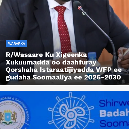
WARARKA
R/Wasaare Ku Xigeenka
Xukuumadda oo daahfuray
Qorshaha Istaraatijiyadda WFP ee
gudaha Soomaaliya ee 2026-2030