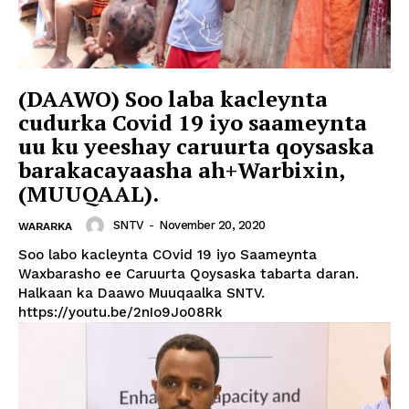
(DAAWO) Soo laba kacleynta
cudurka Covid 19 iyo saameynta
uu ku yeeshay caruurta qoysaska
barakacayaasha ah+Warbixin,
(MUUQAAL).
SNTV
-
November 20, 2020
WARARKA
Soo labo kacleynta COvid 19 iyo Saameynta
Waxbarasho ee Caruurta Qoysaska tabarta daran.
Halkaan ka Daawo Muuqaalka SNTV.
https://youtu.be/2nIo9Jo08Rk