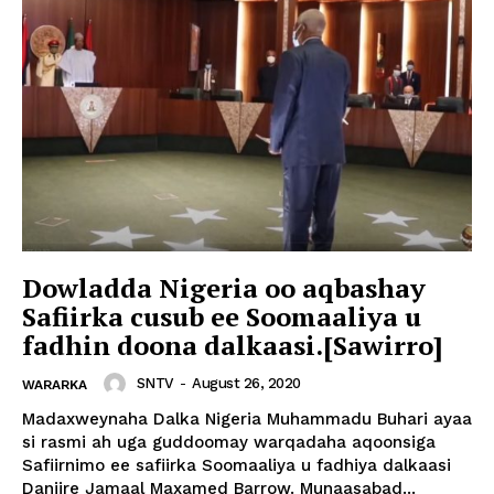
Dowladda Nigeria oo aqbashay
Safiirka cusub ee Soomaaliya u
fadhin doona dalkaasi.[Sawirro]
SNTV
-
August 26, 2020
WARARKA
Madaxweynaha Dalka Nigeria Muhammadu Buhari ayaa
si rasmi ah uga guddoomay warqadaha aqoonsiga
Safiirnimo ee safiirka Soomaaliya u fadhiya dalkaasi
Danjire Jamaal Maxamed Barrow. Munaasabad...