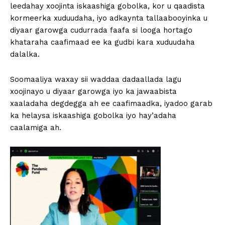
leedahay xoojinta iskaashiga gobolka, kor u qaadista
kormeerka xuduudaha, iyo adkaynta tallaabooyinka u
diyaar garowga cudurrada faafa si looga hortago
khataraha caafimaad ee ka gudbi kara xuduudaha
dalalka.
Soomaaliya waxay sii waddaa dadaallada lagu
xoojinayo u diyaar garowga iyo ka jawaabista
xaaladaha degdegga ah ee caafimaadka, iyadoo garab
ka helaysa iskaashiga gobolka iyo hay’adaha
caalamiga ah.