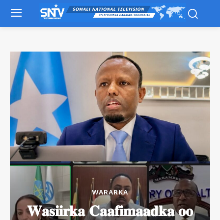
WARARKA
𝐖𝐚𝐬𝐢𝐢𝐫𝐤𝐚 𝐂𝐚𝐚𝐟𝐢𝐦𝐚𝐚𝐝𝐤𝐚 𝐨𝐨