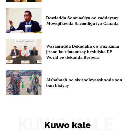
Dowladda Soomaaliya oo caddeysay
Mowqifkeeda Sacuudiga iyo Canada
Wasaaradda Dekadaha oo wax kama
jiraan ku tilmaantay heshiiska DP
World ee dekadda Berbera
Alshabaab oo sixirooleyaashooda soo
ban bixiyay
KUWO KALE
Kuwo kale