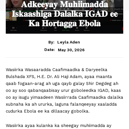
𝐀𝐝𝐤𝐞𝐞𝐲𝐚𝐲 𝐌𝐮𝐡𝐢𝐢𝐦𝐚𝐝𝐝𝐚
𝐈𝐬𝐤𝐚𝐚𝐬𝐡𝐢𝐠𝐚 𝐃𝐚𝐥𝐚𝐥𝐤𝐚 𝐈𝐆𝐀𝐃 𝐞𝐞
𝐊𝐚 𝐇𝐨𝐫𝐭𝐚𝐠𝐠𝐚 𝐄𝐛𝐨𝐥𝐚
By:
Leyla Aden
May 30, 2026
Date:
Wasiirka Wasaaradda Caafimaadka & Daryeelka
Bulshada XFS, H.E. Dr. Ali Haji Adam, ayaa maanta
qaab fogaan-arag ah uga qayb galay Shir Degdeg ah
oo ay soo qabanqaabisay urur goboleedka IGAD, kaas
oo ay isugu yimaadeen Wasiirrada Caafimaadka dalalka
xubnaha ka ah ururka, laguna falanqeeyay xaaladda
cudurka Ebola ee ka dillaacay gobolka.
Wasiirka ayaa kulanka ka sheegay muhiimadda ay