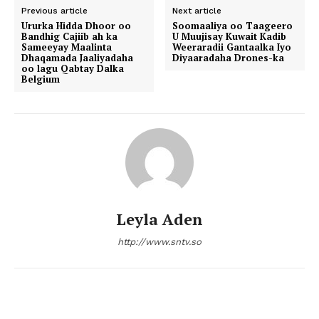
Previous article
Next article
Ururka Hidda Dhoor oo
Soomaaliya oo Taageero
Bandhig Cajiib ah ka
U Muujisay Kuwait Kadib
Sameeyay Maalinta
Weeraradii Gantaalka Iyo
Dhaqamada Jaaliyadaha
Diyaaradaha Drones-ka
oo lagu Qabtay Dalka
Belgium
Leyla Aden
http://www.sntv.so