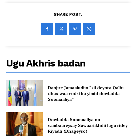
SHARE POST:
Ugu Akhris badan
Danjire Jamaaludiin “sii deynta Qalbi-
dhax waa codsi ka yimid dowladda
Soomaaliya”
Dowladda Soomaaliya oo
cambaareysay Sawaariikhdii lagu ridey
Riyadh (Dhageyso)