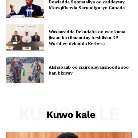
Dowladda Soomaaliya oo caddeysay
Mowqifkeeda Sacuudiga iyo Canada
Wasaaradda Dekadaha oo wax kama
jiraan ku tilmaantay heshiiska DP
World ee dekadda Berbera
Alshabaab oo sixirooleyaashooda soo
ban bixiyay
KUWO KALE
Kuwo kale