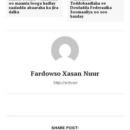
oo maanta looga hadlay
Toddobaadlaha ee
xaaladda abaaraha ka jira
Dowladda Federaalka
dalka
Soomaaliya oo soo
baxday
Fardowso Xasan Nuur
http://sntv.so
SHARE POST: