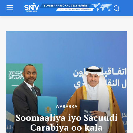
WARARKA
Soomaaliya iyo Sacuudi
Carabiya oo kala