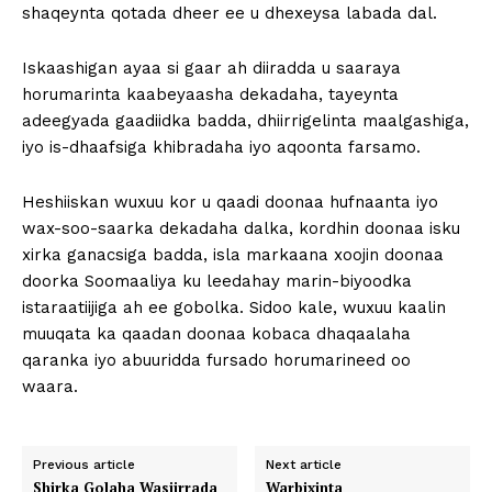
shaqeynta qotada dheer ee u dhexeysa labada dal.
Iskaashigan ayaa si gaar ah diiradda u saaraya
horumarinta kaabeyaasha dekadaha, tayeynta
adeegyada gaadiidka badda, dhiirrigelinta maalgashiga,
iyo is-dhaafsiga khibradaha iyo aqoonta farsamo.
Heshiiskan wuxuu kor u qaadi doonaa hufnaanta iyo
wax-soo-saarka dekadaha dalka, kordhin doonaa isku
xirka ganacsiga badda, isla markaana xoojin doonaa
doorka Soomaaliya ku leedahay marin-biyoodka
istaraatiijiga ah ee gobolka. Sidoo kale, wuxuu kaalin
muuqata ka qaadan doonaa kobaca dhaqaalaha
qaranka iyo abuuridda fursado horumarineed oo
waara.
Previous article
Next article
Shirka Golaha Wasiirrada
Warbixinta