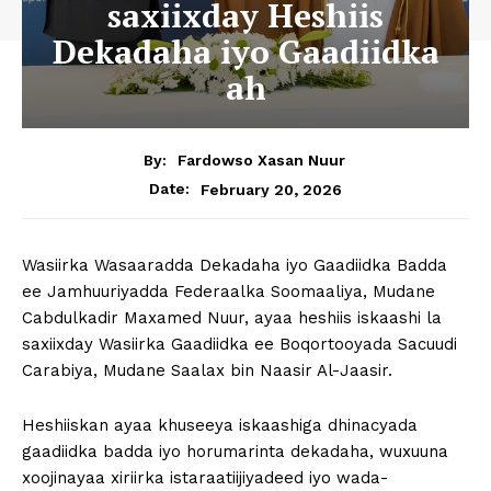
saxiixday Heshiis
Dekadaha iyo Gaadiidka
ah
By:
Fardowso Xasan Nuur
February 20, 2026
Date:
Wasiirka Wasaaradda Dekadaha iyo Gaadiidka Badda
ee Jamhuuriyadda Federaalka Soomaaliya, Mudane
Cabdulkadir Maxamed Nuur, ayaa heshiis iskaashi la
saxiixday Wasiirka Gaadiidka ee Boqortooyada Sacuudi
Carabiya, Mudane Saalax bin Naasir Al-Jaasir.
Heshiiskan ayaa khuseeya iskaashiga dhinacyada
gaadiidka badda iyo horumarinta dekadaha, wuxuuna
xoojinayaa xiriirka istaraatiijiyadeed iyo wada-