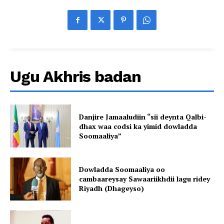
Ugu Akhris badan
Danjire Jamaaludiin “sii deynta Qalbi-
dhax waa codsi ka yimid dowladda
Soomaaliya”
Dowladda Soomaaliya oo
cambaareysay Sawaariikhdii lagu ridey
Riyadh (Dhageyso)