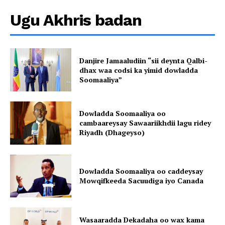
Ugu Akhris badan
Danjire Jamaaludiin “sii deynta Qalbi-
dhax waa codsi ka yimid dowladda
Soomaaliya”
Dowladda Soomaaliya oo
cambaareysay Sawaariikhdii lagu ridey
Riyadh (Dhageyso)
Dowladda Soomaaliya oo caddeysay
Mowqifkeeda Sacuudiga iyo Canada
Wasaaradda Dekadaha oo wax kama