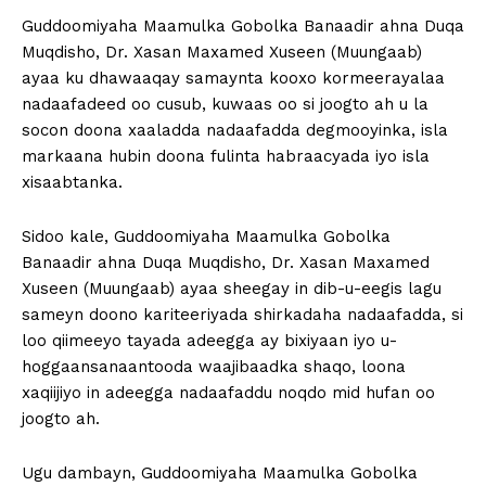
Guddoomiyaha Maamulka Gobolka Banaadir ahna Duqa
Muqdisho, Dr. Xasan Maxamed Xuseen (Muungaab)
ayaa ku dhawaaqay samaynta kooxo kormeerayalaa
nadaafadeed oo cusub, kuwaas oo si joogto ah u la
socon doona xaaladda nadaafadda degmooyinka, isla
markaana hubin doona fulinta habraacyada iyo isla
xisaabtanka.
Sidoo kale, Guddoomiyaha Maamulka Gobolka
Banaadir ahna Duqa Muqdisho, Dr. Xasan Maxamed
Xuseen (Muungaab) ayaa sheegay in dib-u-eegis lagu
sameyn doono kariteeriyada shirkadaha nadaafadda, si
loo qiimeeyo tayada adeegga ay bixiyaan iyo u-
hoggaansanaantooda waajibaadka shaqo, loona
xaqiijiyo in adeegga nadaafaddu noqdo mid hufan oo
joogto ah.
Ugu dambayn, Guddoomiyaha Maamulka Gobolka