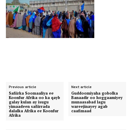
Previous article
Next article
Safiirka Soomaaliya ee
Guddoomiyaha gobolka
Koonfur Afrika oo ka qayb
Banaadir oo hoggaamiyey
galay kulan ay isugu
munaasabad lagu
yimaadeen safiirrada
wareejinayey agab
dalalka Afrika ee Koonfur
caafimaad
Afrika