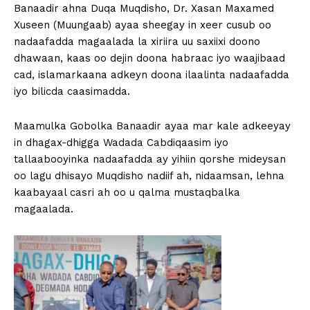
Banaadir ahna Duqa Muqdisho, Dr. Xasan Maxamed
Xuseen (Muungaab) ayaa sheegay in xeer cusub oo
nadaafadda magaalada la xiriira uu saxiixi doono
dhawaan, kaas oo dejin doona habraac iyo waajibaad
cad, islamarkaana adkeyn doona ilaalinta nadaafadda
iyo bilicda caasimadda.
Maamulka Gobolka Banaadir ayaa mar kale adkeeyay
in dhagax-dhigga Wadada Cabdiqaasim iyo
tallaabooyinka nadaafadda ay yihiin qorshe mideysan
oo lagu dhisayo Muqdisho nadiif ah, nidaamsan, lehna
kaabayaal casri ah oo u qalma mustaqbalka
magaalada.