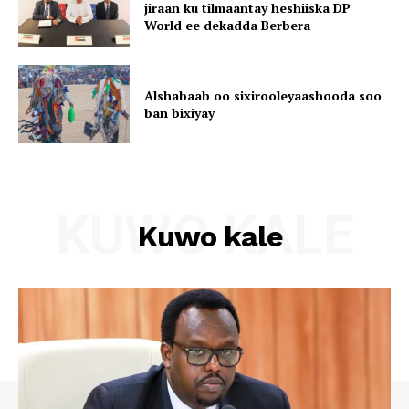
jiraan ku tilmaantay heshiiska DP
World ee dekadda Berbera
Alshabaab oo sixirooleyaashooda soo
ban bixiyay
KUWO KALE
Kuwo kale