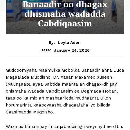
Banaadir oo dhagax
dhismaha wadadda
Cabdiqaasim
By:
Leyla Aden
January 24, 2026
Date:
Guddoomiyaha Maamulka Gobolka Banaadir ahna Duqa
Magaalada Muqdisho, Dr. Xasan Maxamed Xuseen
(Muungaab), ayaa Sabtida maanta ah dhagax-dhigay
dhismaha Wadada Cabdiqaasim ee Degmada Hodan,
taas oo ka mid ah mashaariicda mudnaanta u leh
horumarinta kaabeyaasha dhaqaalaha iyo bilicda
Caasimadda Muqdisho.
Waxa uu tilmaamay in caqabaddii ugu weynayd ee dib u