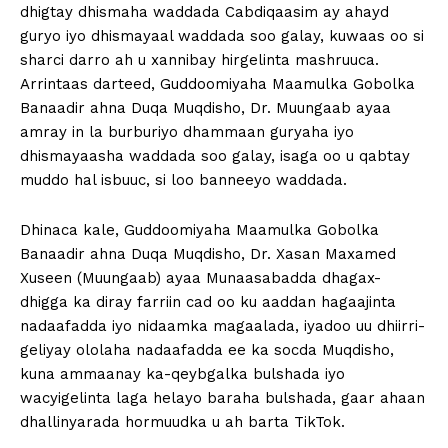
dhigtay dhismaha waddada Cabdiqaasim ay ahayd
guryo iyo dhismayaal waddada soo galay, kuwaas oo si
sharci darro ah u xannibay hirgelinta mashruuca.
Arrintaas darteed, Guddoomiyaha Maamulka Gobolka
Banaadir ahna Duqa Muqdisho, Dr. Muungaab ayaa
amray in la burburiyo dhammaan guryaha iyo
dhismayaasha waddada soo galay, isaga oo u qabtay
muddo hal isbuuc, si loo banneeyo waddada.
Dhinaca kale, Guddoomiyaha Maamulka Gobolka
Banaadir ahna Duqa Muqdisho, Dr. Xasan Maxamed
Xuseen (Muungaab) ayaa Munaasabadda dhagax-
dhigga ka diray farriin cad oo ku aaddan hagaajinta
nadaafadda iyo nidaamka magaalada, iyadoo uu dhiirri-
geliyay ololaha nadaafadda ee ka socda Muqdisho,
kuna ammaanay ka-qeybgalka bulshada iyo
wacyigelinta laga helayo baraha bulshada, gaar ahaan
dhallinyarada hormuudka u ah barta TikTok.