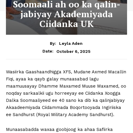
Soomaali ah oo ka qalin-
jabiyay Akademiyada
Ciidanka UK
By:
Leyla Aden
October 6, 2025
Date:
Wasiirka Gaashaandhigga XFS, Mudane Axmed Macallin
Fiqi, ayaa ka qayb galay munaasabad lagu
maamuusayay Dhamme Maxamed Muuse Maxamed, oo
noqday sarkaalkii ugu horreeyay ee Ciidanka Xoogga
Dalka Soomaaliyeed ee 40 sano ka dib ka qalinjabiyay
Akaadeemiyada Ciidammada Boqortooyada Ingiriiska
ee Sandhurst (Royal Military Academy Sandhurst).
Munaasabadda waxaa goobjoog ka ahaa Safiirka