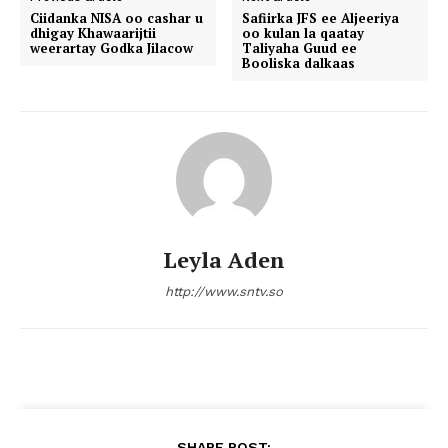
Ciidanka NISA oo cashar u
Safiirka JFS ee Aljeeriya
dhigay Khawaarijtii
oo kulan la qaatay
weerartay Godka Jilacow
Taliyaha Guud ee
Booliska dalkaas
Leyla Aden
http://www.sntv.so
SHARE POST: