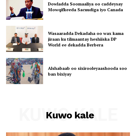
Dowladda Soomaaliya oo caddeysay
Mowqifkeeda Sacuudiga iyo Canada
Wasaaradda Dekadaha oo wax kama
jiraan ku tilmaantay heshiiska DP
World ee dekadda Berbera
Alshabaab oo sixirooleyaashooda soo
ban bixiyay
KUWO KALE
Kuwo kale