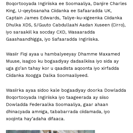
Boqortooyada Ingiriiska ee Soomaaliya, Danjire Charles
King, U-qeybsanaha Ciidanka ee Safaaradda UK,
Captain James Edwards, Taliye-ku-xigeenka Ciidanka
Dhulka XDS, S/Guuto Cabdullaahi Aadan Xuseen (Cirro),
iyo saraakiil ka socday CXD, Wasaaradda
Gaashaandhigga, iyo Safaaradda Ingiriiska.
Wasiir Fiqi ayaa u hambalyeeyay Dhamme Maxamed
Muuse, isagoo ku bogaadiyay dadaalkiisa iyo sida ay
uga go’an tahay kor u qaadista aqoonta iyo xirfadda
Ciidanka Xoogga Dalka Soomaaliyeed.
Wasiirka ayaa sidoo kale bogaadiyay doorka Dowladda
Boqortooyada Ingiriiska iyo taageerada ay siiso
Dowladda Federaalka Soomaaliya, gaar ahaan
dhinacyada amniga, tababarrada ciidamada, iyo
xoojinta hay’adaha difaaca.