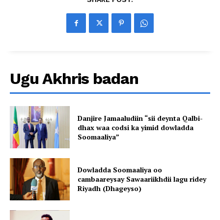
Ugu Akhris badan
Danjire Jamaaludiin “sii deynta Qalbi-
dhax waa codsi ka yimid dowladda
Soomaaliya”
Dowladda Soomaaliya oo
cambaareysay Sawaariikhdii lagu ridey
Riyadh (Dhageyso)