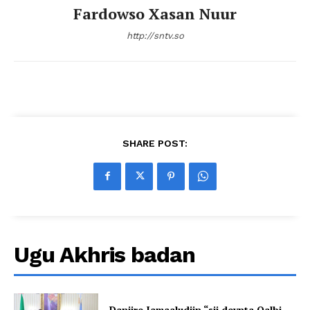
Fardowso Xasan Nuur
http://sntv.so
SHARE POST:
Ugu Akhris badan
Danjire Jamaaludiin “sii deynta Qalbi-