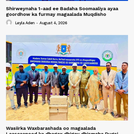
Shirweynaha 1-aad ee Badaha Soomaaliya ayaa
goordhow ka furmay magaalada Muqdisho
Leyla Aden
-
August 4, 2026
Wasiirka Waxbarashada oo magaalada
Laascaanood ka dhagax dhigay dhismaha Dugsi