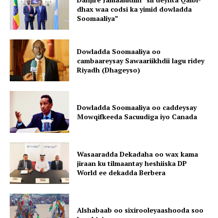
dhax waa codsi ka yimid dowladda
Soomaaliya”
Dowladda Soomaaliya oo
cambaareysay Sawaariikhdii lagu ridey
Riyadh (Dhageyso)
Dowladda Soomaaliya oo caddeysay
Mowqifkeeda Sacuudiga iyo Canada
Wasaaradda Dekadaha oo wax kama
jiraan ku tilmaantay heshiiska DP
World ee dekadda Berbera
Alshabaab oo sixirooleyaashooda soo