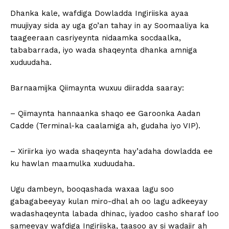
Dhanka kale, wafdiga Dowladda Ingiriiska ayaa
muujiyay sida ay uga go’an tahay in ay Soomaaliya ka
taageeraan casriyeynta nidaamka socdaalka,
tababarrada, iyo wada shaqeynta dhanka amniga
xuduudaha.
Barnaamijka Qiimaynta wuxuu diiradda saaray:
– Qiimaynta hannaanka shaqo ee Garoonka Aadan
Cadde (Terminal-ka caalamiga ah, gudaha iyo VIP).
– Xiriirka iyo wada shaqeynta hay’adaha dowladda ee
ku hawlan maamulka xuduudaha.
Ugu dambeyn, booqashada waxaa lagu soo
gabagabeeyay kulan miro-dhal ah oo lagu adkeeyay
wadashaqeynta labada dhinac, iyadoo casho sharaf loo
sameeyay wafdiga Ingiriiska, taasoo ay si wadajir ah