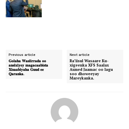
Previous article
Next article
𝐆𝐨𝐥𝐚𝐡𝐚 𝐖𝐚𝐬𝐢𝐢𝐫𝐫𝐚𝐝𝐚 𝐨𝐨
Ra’iisul Wasaare Ku-
𝐚𝐧𝐬𝐢𝐱𝐢𝐲𝐞𝐲 𝐦𝐚𝐠𝐚𝐜𝐚𝐚𝐛𝐢𝐬𝐭𝐚
xigeenka XFS Saalax
𝐗𝐢𝐬𝐚𝐚𝐛𝐢𝐲𝐚𝐡𝐚 𝐆𝐮𝐮𝐝 𝐞𝐞
Axmed Jaamac oo lagu
𝐐𝐚𝐫𝐚𝐧𝐤𝐚.
soo dhoweeyay
Mareykanka.