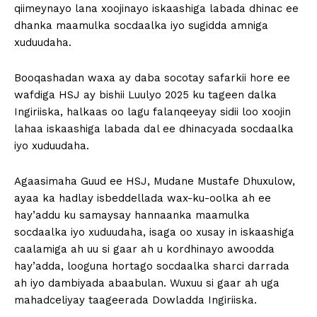
qiimeynayo lana xoojinayo iskaashiga labada dhinac ee
dhanka maamulka socdaalka iyo sugidda amniga
xuduudaha.
Booqashadan waxa ay daba socotay safarkii hore ee
wafdiga HSJ ay bishii Luulyo 2025 ku tageen dalka
Ingiriiska, halkaas oo lagu falanqeeyay sidii loo xoojin
lahaa iskaashiga labada dal ee dhinacyada socdaalka
iyo xuduudaha.
Agaasimaha Guud ee HSJ, Mudane Mustafe Dhuxulow,
ayaa ka hadlay isbeddellada wax-ku-oolka ah ee
hay’addu ku samaysay hannaanka maamulka
socdaalka iyo xuduudaha, isaga oo xusay in iskaashiga
caalamiga ah uu si gaar ah u kordhinayo awoodda
hay’adda, looguna hortago socdaalka sharci darrada
ah iyo dambiyada abaabulan. Wuxuu si gaar ah uga
mahadceliyay taageerada Dowladda Ingiriiska.