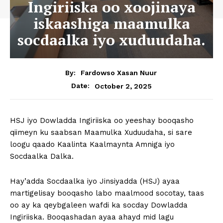
Ingiriiska oo xoojinaya
iskaashiga maamulka
socdaalka iyo xuduudaha.
By:
Fardowso Xasan Nuur
October 2, 2025
Date:
HSJ iyo Dowladda Ingiriiska oo yeeshay booqasho
qiimeyn ku saabsan Maamulka Xuduudaha, si sare
loogu qaado Kaalinta Kaalmaynta Amniga iyo
Socdaalka Dalka.
Hay’adda Socdaalka iyo Jinsiyadda (HSJ) ayaa
martigelisay booqasho labo maalmood socotay, taas
oo ay ka qeybgaleen wafdi ka socday Dowladda
Ingiriiska. Booqashadan ayaa ahayd mid lagu