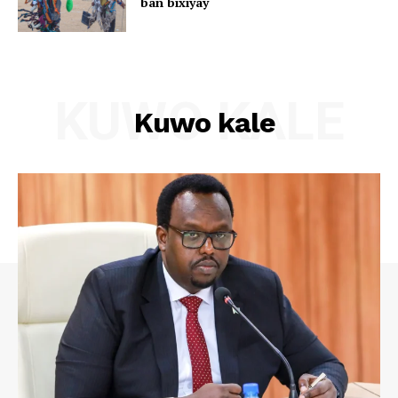
ban bixiyay
KUWO KALE
Kuwo kale