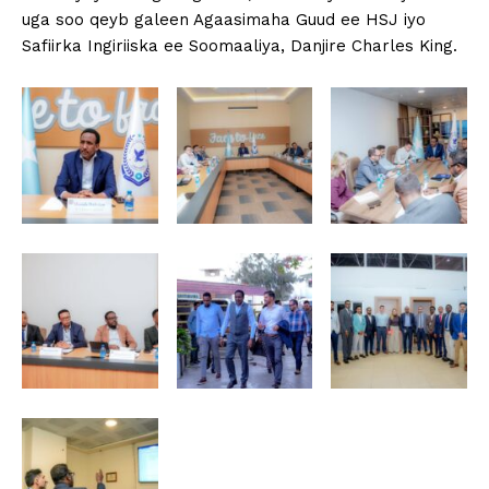
uga soo qeyb galeen Agaasimaha Guud ee HSJ iyo
Safiirka Ingiriiska ee Soomaaliya, Danjire Charles King.