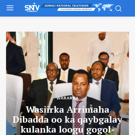
WARARKA
Wasiirka Arrimaha
Dibadda oo ka qaybgalay
kulanka loogu gogol-