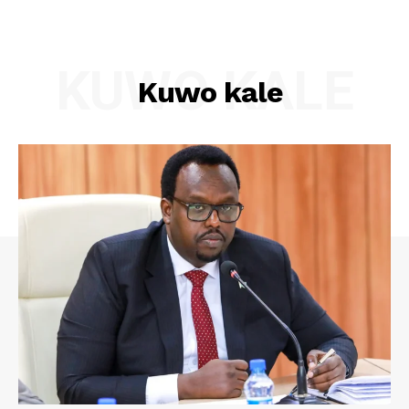
KUWO KALE
Kuwo kale