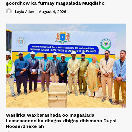
goordhow ka furmay magaalada Muqdisho
Leyla Aden
-
August 4, 2026
Wasiirka Waxbarashada oo magaalada
Laascaanood ka dhagax dhigay dhismaha Dugsi
Hoose/dhexe ah