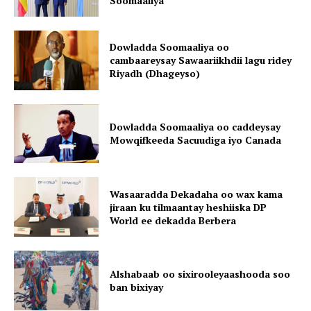
Soomaaliya”
Dowladda Soomaaliya oo
cambaareysay Sawaariikhdii lagu ridey
Riyadh (Dhageyso)
Dowladda Soomaaliya oo caddeysay
Mowqifkeeda Sacuudiga iyo Canada
Wasaaradda Dekadaha oo wax kama
jiraan ku tilmaantay heshiiska DP
World ee dekadda Berbera
Alshabaab oo sixirooleyaashooda soo
ban bixiyay