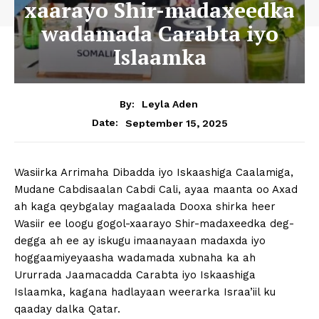
xaarayo Shir-madaxeedka
wadamada Carabta iyo
Islaamka
By:
Leyla Aden
September 15, 2025
Date:
Wasiirka Arrimaha Dibadda iyo Iskaashiga Caalamiga,
Mudane Cabdisaalan Cabdi Cali, ayaa maanta oo Axad
ah kaga qeybgalay magaalada Dooxa shirka heer
Wasiir ee loogu gogol-xaarayo Shir-madaxeedka deg-
degga ah ee ay iskugu imaanayaan madaxda iyo
hoggaamiyeyaasha wadamada xubnaha ka ah
Ururrada Jaamacadda Carabta iyo Iskaashiga
Islaamka, kagana hadlayaan weerarka Israa’iil ku
qaaday dalka Qatar.