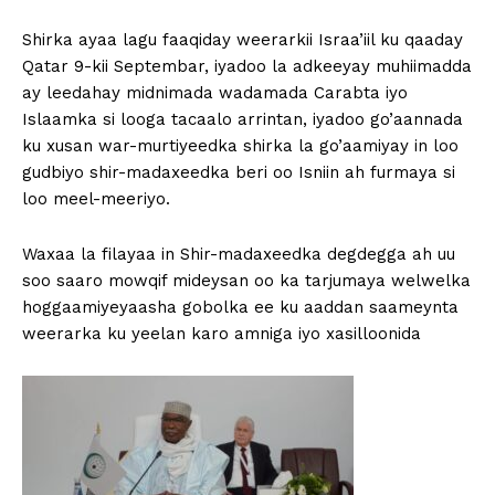
Shirka ayaa lagu faaqiday weerarkii Israa’iil ku qaaday
Qatar 9-kii Septembar, iyadoo la adkeeyay muhiimadda
ay leedahay midnimada wadamada Carabta iyo
Islaamka si looga tacaalo arrintan, iyadoo go’aannada
ku xusan war-murtiyeedka shirka la go’aamiyay in loo
gudbiyo shir-madaxeedka beri oo Isniin ah furmaya si
loo meel-meeriyo.
Waxaa la filayaa in Shir-madaxeedka degdegga ah uu
soo saaro mowqif mideysan oo ka tarjumaya welwelka
hoggaamiyeyaasha gobolka ee ku aaddan saameynta
weerarka ku yeelan karo amniga iyo xasilloonida