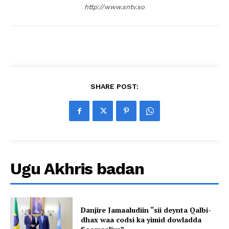
http://www.sntv.so
SHARE POST:
Ugu Akhris badan
Danjire Jamaaludiin “sii deynta Qalbi-
dhax waa codsi ka yimid dowladda