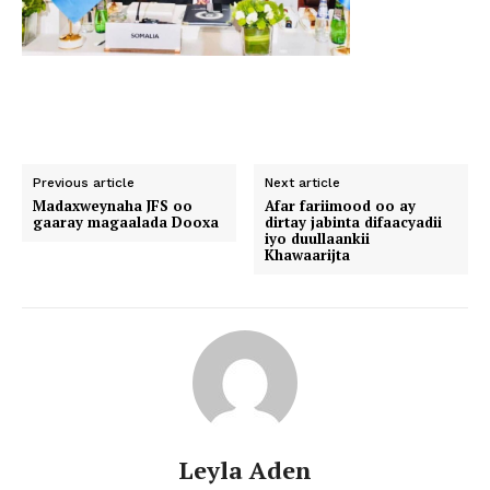
Previous article
Next article
Madaxweynaha JFS oo
Afar fariimood oo ay
gaaray magaalada Dooxa
dirtay jabinta difaacyadii
iyo duullaankii
Khawaarijta
Leyla Aden