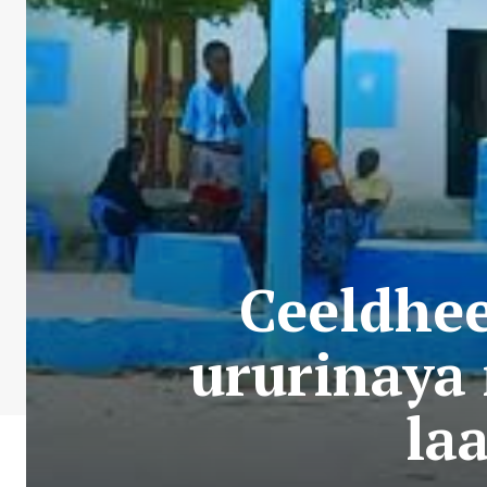
Ceeldhee
ururinaya
la