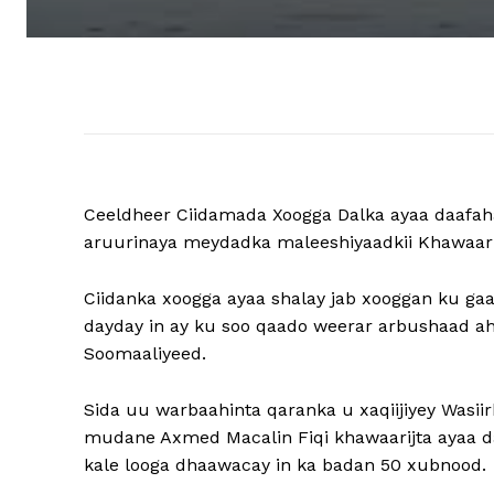
Ceeldheer Ciidamada Xoogga Dalka ayaa daafah
aruurinaya meydadka maleeshiyaadkii Khawaarijt
Ciidanka xoogga ayaa shalay jab xooggan ku ga
dayday in ay ku soo qaado weerar arbushaad ah,
Soomaaliyeed.
Sida uu warbaahinta qaranka u xaqiijiyey Was
mudane Axmed Macalin Fiqi khawaarijta ayaa d
kale looga dhaawacay in ka badan 50 xubnood.