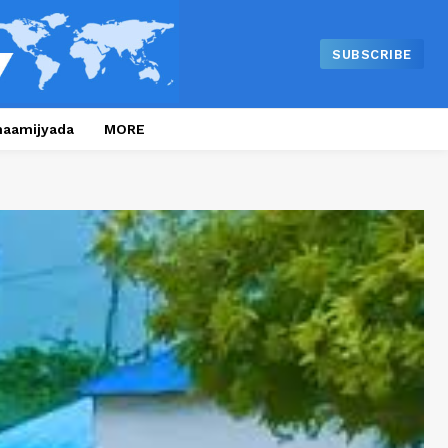
SUBSCRIBE
naamijyada
MORE