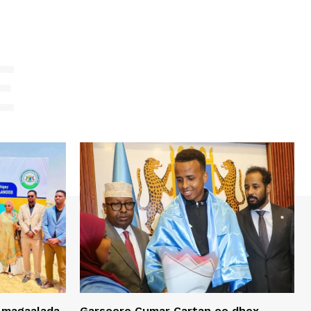
E
 magaalada
Garsoore Cumar Cartan oo dhex-