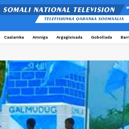
Caalamka
Amniga
Argagixisada
Gobollada
Bar