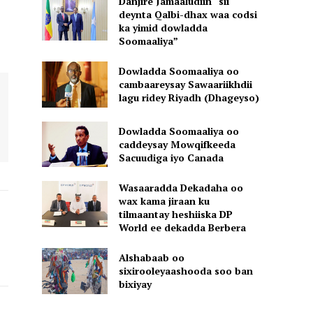
Danjire Jamaaludiin “sii
deynta Qalbi-dhax waa codsi
ka yimid dowladda
Soomaaliya”
Dowladda Soomaaliya oo
cambaareysay Sawaariikhdii
lagu ridey Riyadh (Dhageyso)
Dowladda Soomaaliya oo
caddeysay Mowqifkeeda
Sacuudiga iyo Canada
Wasaaradda Dekadaha oo
wax kama jiraan ku
tilmaantay heshiiska DP
World ee dekadda Berbera
Alshabaab oo
sixirooleyaashooda soo ban
bixiyay