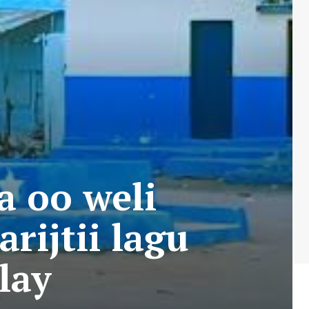
a oo weli
ijtii lagu
lay