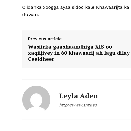
Ciidanka xoogga ayaa sidoo kale Khawaarijta ka 
duwan.
Previous article
Wasiirka gaashaandhiga XfS oo
xaqiijiyey in 60 khawaarij ah lagu dilay
Ceeldheer
Leyla Aden
http://www.sntv.so