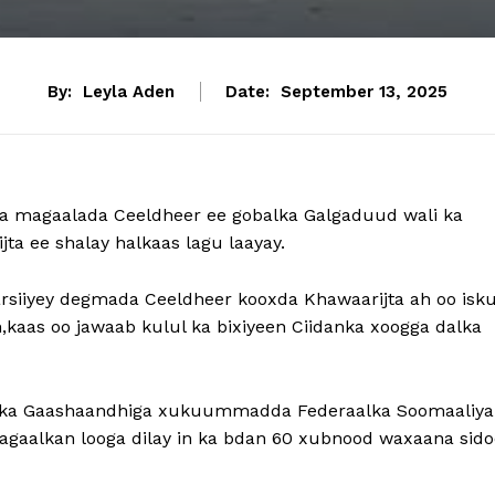
By:
Leyla Aden
Date:
September 13, 2025
a magaalada Ceeldheer ee gobalka Galgaduud wali ka
a ee shalay halkaas lagu laayay.
arsiiyey degmada Ceeldheer kooxda Khawaarijta ah oo isk
kaas oo jawaab kulul ka bixiyeen Ciidanka xoogga dalka
iirka Gaashaandhiga xukuummadda Federaalka Soomaaliya
agaalkan looga dilay in ka bdan 60 xubnood waxaana sido