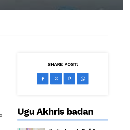
SHARE POST:
u
Ugu Akhris badan
o