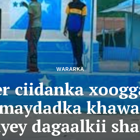
WARARKA
r ciidanka xoogg
 maydadka khawaar
ayey dagaalkii sha