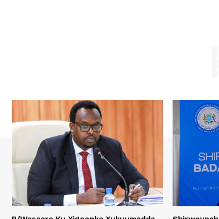
R/Wasaare Ku Xigeenka Xukuumadda
Shirweynah