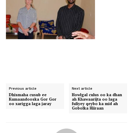
Previous article
Next article
Dhismaha cusub ee
Howlgal culus oo ka dhan
Kumaandooska Gor Gor
ah Khawaarijta oo laga
oo xarigga laga jaray
fuliyey qeybo ka mid ah
Gobolka Hiiraan