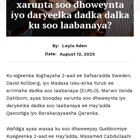
xarunta soo dhoweynta
iyo daryeelka dadka dalka
ku soo laabanaya?
By:
Leyla Aden
August 12, 2025
Date:
Ku-xigeenka Xoghayaha 2-aad ee Safaaradda Sweden,
David Kollberg, iyo Madaxa Isku-xirka Yurub ee
arrimaha dadka soo laabanaya (EURLO), Marwo Vanda
Dahlbom, ayaa booqday xarunta soo dhaweynta iyo
daryeelka dadka soo laabanaya ee Hay’adda
Qaxootiga iyo Barakacayaasha Qaranka.
Wafdiga ayaa waxaa ku soo dhaweeyay Guddoomiye
Kuxigeenka 2-aad ee Hay’adda, Maxamed Cabdullaahi