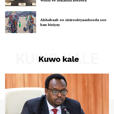
World ee dekadda Berbera
Alshabaab oo sixirooleyaashooda soo
ban bixiyay
KUWO KALE
Kuwo kale