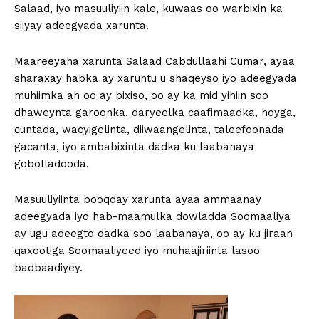
Salaad, iyo masuuliyiin kale, kuwaas oo warbixin ka
siiyay adeegyada xarunta.
Maareeyaha xarunta Salaad Cabdullaahi Cumar, ayaa
sharaxay habka ay xaruntu u shaqeyso iyo adeegyada
muhiimka ah oo ay bixiso, oo ay ka mid yihiin soo
dhaweynta garoonka, daryeelka caafimaadka, hoyga,
cuntada, wacyigelinta, diiwaangelinta, taleefoonada
gacanta, iyo ambabixinta dadka ku laabanaya
gobolladooda.
Masuuliyiinta booqday xarunta ayaa ammaanay
adeegyada iyo hab-maamulka dowladda Soomaaliya
ay ugu adeegto dadka soo laabanaya, oo ay ku jiraan
qaxootiga Soomaaliyeed iyo muhaajiriinta lasoo
badbaadiyey.