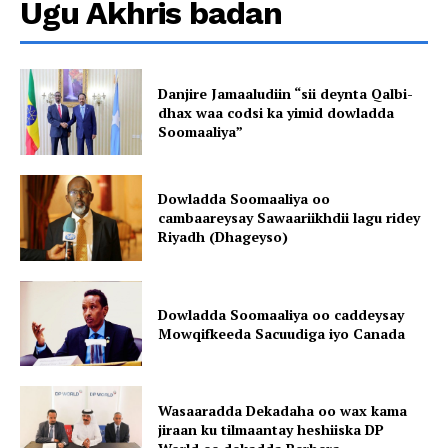
Ugu Akhris badan
Danjire Jamaaludiin “sii deynta Qalbi-
dhax waa codsi ka yimid dowladda
Soomaaliya”
Dowladda Soomaaliya oo
cambaareysay Sawaariikhdii lagu ridey
Riyadh (Dhageyso)
Dowladda Soomaaliya oo caddeysay
Mowqifkeeda Sacuudiga iyo Canada
Wasaaradda Dekadaha oo wax kama
jiraan ku tilmaantay heshiiska DP