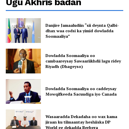
Ugu Akhris badan
Danjire Jamaaludiin “sii deynta Qalbi-
dhax waa codsi ka yimid dowladda
Soomaaliya”
Dowladda Soomaaliya oo
cambaareysay Sawaariikhdii lagu ridey
Riyadh (Dhageyso)
Dowladda Soomaaliya oo caddeysay
Mowqifkeeda Sacuudiga iyo Canada
Wasaaradda Dekadaha oo wax kama
jiraan ku tilmaantay heshiiska DP
World ee dekadda Berbera