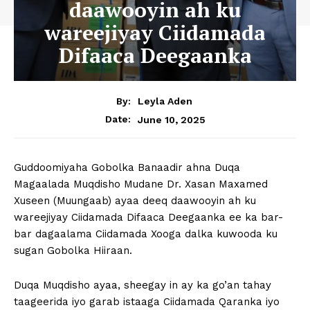
daawooyin ah ku
wareejiyay Ciidamada
Difaaca Deegaanka
By:
Leyla Aden
June 10, 2025
Date:
Guddoomiyaha Gobolka Banaadir ahna Duqa
Magaalada Muqdisho Mudane Dr. Xasan Maxamed
Xuseen (Muungaab) ayaa deeq daawooyin ah ku
wareejiyay Ciidamada Difaaca Deegaanka ee ka bar-
bar dagaalama Ciidamada Xooga dalka kuwooda ku
sugan Gobolka Hiiraan.
Duqa Muqdisho ayaa, sheegay in ay ka go’an tahay
taageerida iyo garab istaaga Ciidamada Qaranka iyo