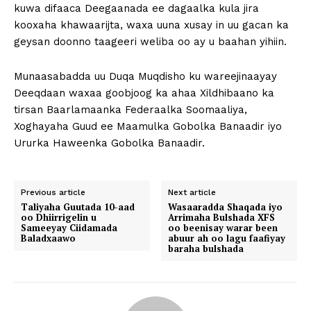
kuwa difaaca Deegaanada ee dagaalka kula jira
kooxaha khawaarijta, waxa uuna xusay in uu gacan ka
geysan doonno taageeri weliba oo ay u baahan yihiin.
Munaasabadda uu Duqa Muqdisho ku wareejinaayay
Deeqdaan waxaa goobjoog ka ahaa Xildhibaano ka
tirsan Baarlamaanka Federaalka Soomaaliya,
Xoghayaha Guud ee Maamulka Gobolka Banaadir iyo
Ururka Haweenka Gobolka Banaadir.
Previous article
Next article
Taliyaha Guutada 10-aad
Wasaaradda Shaqada iyo
oo Dhiirrigelin u
Arrimaha Bulshada XFS
Sameeyay Ciidamada
oo beenisay warar been
Baladxaawo
abuur ah oo lagu faafiyay
baraha bulshada