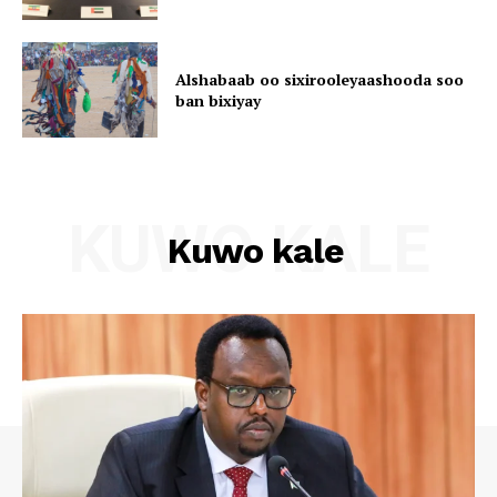
Alshabaab oo sixirooleyaashooda soo
ban bixiyay
KUWO KALE
Kuwo kale