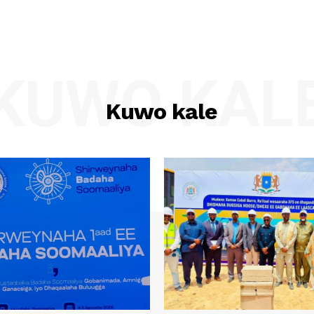
KUWO KAL
Kuwo kale