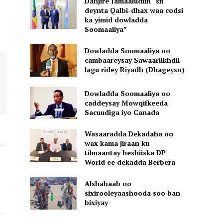
Danjire Jamaaludiin “sii
deynta Qalbi-dhax waa codsi
ka yimid dowladda
Soomaaliya”
Dowladda Soomaaliya oo
cambaareysay Sawaariikhdii
lagu ridey Riyadh (Dhageyso)
Dowladda Soomaaliya oo
caddeysay Mowqifkeeda
Sacuudiga iyo Canada
Wasaaradda Dekadaha oo
wax kama jiraan ku
tilmaantay heshiiska DP
World ee dekadda Berbera
Alshabaab oo
sixirooleyaashooda soo ban
bixiyay