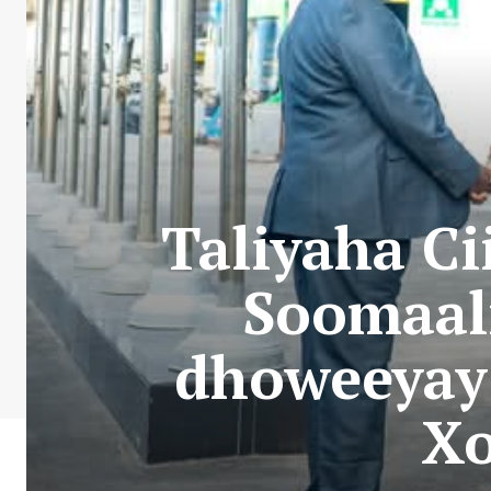
Taliyaha C
Soomaal
dhoweeyay 
Xo