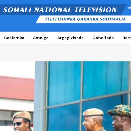
Caalamka
Amniga
Argagixisada
Gobollada
Bar