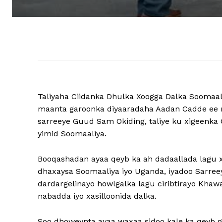
Taliyaha Ciidanka Dhulka Xoogga Dalka Soomaal
maanta garoonka diyaaradaha Aadan Cadde ee 
sarreeye Guud Sam Okiding, taliye ku xigeenka
yimid Soomaaliya.
Booqashadan ayaa qeyb ka ah dadaallada lagu xo
dhaxaysa Soomaaliya iyo Uganda, iyadoo Sarre
dardargelinayo howlgalka lagu ciribtirayo Khaw
nabadda iyo xasilloonida dalka.
Soo dhoweynta ayaa waxaa sidoo kale ka qeyb gal