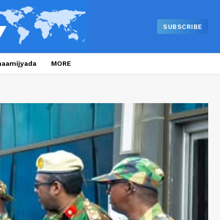
SUBSCRIBE
naamijyada
MORE