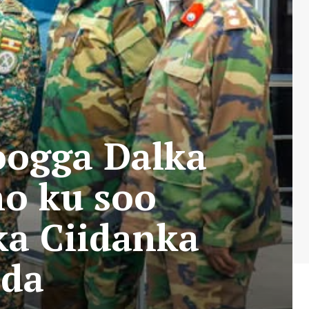
oogga Dalka
o ku soo
ka Ciidanka
nda