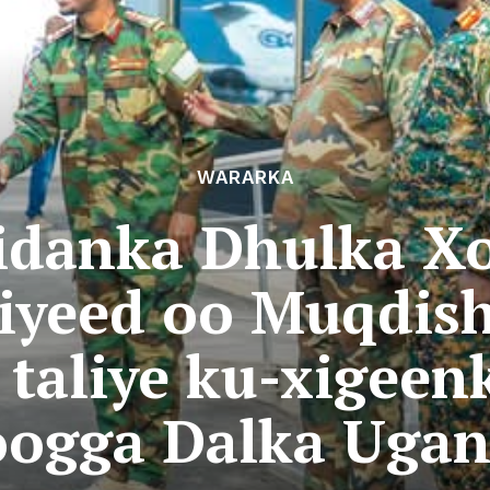
WARARKA
iidanka Dhulka X
iyeed oo Muqdish
taliye ku-xigeen
ogga Dalka Uga