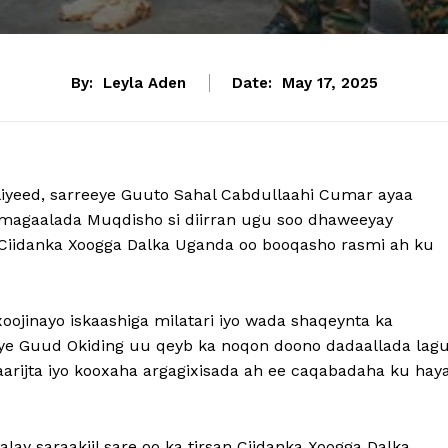
By:
Leyla Aden
Date:
May 17, 2025
iyeed, sarreeye Guuto Sahal Cabdullaahi Cumar ayaa
magaalada Muqdisho si diirran ugu soo dhaweeyay
 Ciidanka Xoogga Dalka Uganda oo booqasho rasmi ah ku
ojinayo iskaashiga milatari iyo wada shaqeynta ka
eye Guud Okiding uu qeyb ka noqon doono dadaallada lag
aarijta iyo kooxaha argagixisada ah ee caqabadaha ku hay
ay saraakiil sare oo ka tirsan Ciidanka Xoogga Dalka