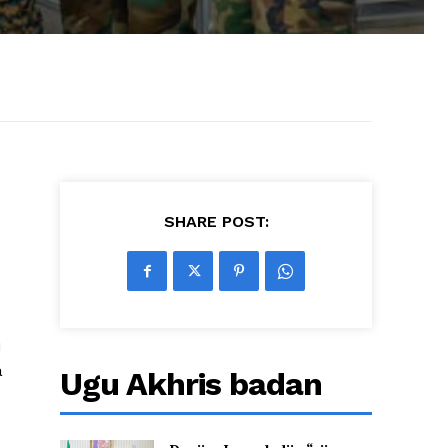
SHARE POST:
u
a
Ugu Akhris badan