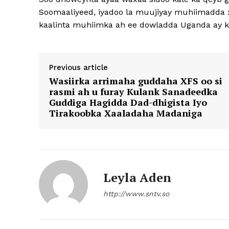
Soomaaliyeed, iyadoo la muujiyay muhiimadda xi
kaalinta muhiimka ah ee dowladda Uganda ay k
Previous article
Wasiirka arrimaha guddaha XFS oo si
rasmi ah u furay Kulank Sanadeedka
Guddiga Hagidda Dad-dhigista Iyo
Tirakoobka Xaaladaha Madaniga
Leyla Aden
http://www.sntv.so