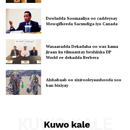
Dowladda Soomaaliya oo caddeysay
Mowqifkeeda Sacuudiga iyo Canada
Wasaaradda Dekadaha oo wax kama
jiraan ku tilmaantay heshiiska DP
World ee dekadda Berbera
Alshabaab oo sixirooleyaashooda soo
ban bixiyay
KUWO KALE
Kuwo kale