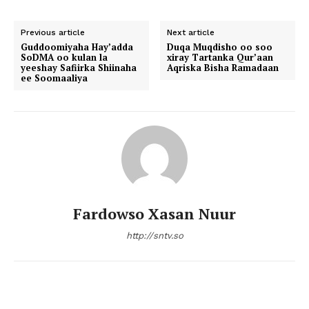
Previous article
Next article
Guddoomiyaha Hay’adda
Duqa Muqdisho oo soo
SoDMA oo kulan la
xiray Tartanka Qur’aan
yeeshay Safiirka Shiinaha
Aqriska Bisha Ramadaan
ee Soomaaliya
Fardowso Xasan Nuur
http://sntv.so