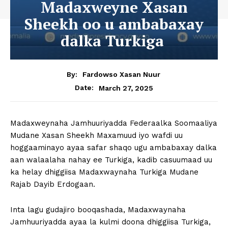
Madaxweyne Xasan
Sheekh oo u ambabaxay
dalka Turkiga
By:
Fardowso Xasan Nuur
March 27, 2025
Date:
Madaxweynaha Jamhuuriyadda Federaalka Soomaaliya
Mudane Xasan Sheekh Maxamuud iyo wafdi uu
hoggaaminayo ayaa safar shaqo ugu ambabaxay dalka
aan walaalaha nahay ee Turkiga, kadib casuumaad uu
ka helay dhiggiisa Madaxwaynaha Turkiga Mudane
Rajab Dayib Erdogaan.
Inta lagu gudajiro booqashada, Madaxwaynaha
Jamhuuriyadda ayaa la kulmi doona dhiggiisa Turkiga,