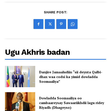
SHARE POST:
Ugu Akhris badan
Danjire Jamaaludiin “sii deynta Qalbi-
dhax waa codsi ka yimid dowladda
Soomaaliya”
Dowladda Soomaaliya oo
cambaareysay Sawaariikhdii lagu ridey
Riyadh (Dhageyso)