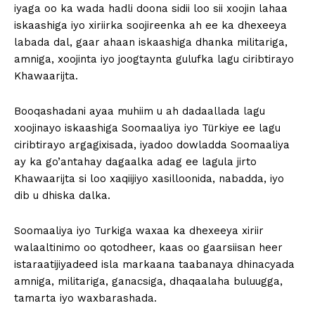
iyaga oo ka wada hadli doona sidii loo sii xoojin lahaa
iskaashiga iyo xiriirka soojireenka ah ee ka dhexeeya
labada dal, gaar ahaan iskaashiga dhanka militariga,
amniga, xoojinta iyo joogtaynta gulufka lagu ciribtirayo
Khawaarijta.
Booqashadani ayaa muhiim u ah dadaallada lagu
xoojinayo iskaashiga Soomaaliya iyo Türkiye ee lagu
ciribtirayo argagixisada, iyadoo dowladda Soomaaliya
ay ka go’antahay dagaalka adag ee lagula jirto
Khawaarijta si loo xaqiijiyo xasilloonida, nabadda, iyo
dib u dhiska dalka.
Soomaaliya iyo Turkiga waxaa ka dhexeeya xiriir
walaaltinimo oo qotodheer, kaas oo gaarsiisan heer
istaraatijiyadeed isla markaana taabanaya dhinacyada
amniga, militariga, ganacsiga, dhaqaalaha buluugga,
tamarta iyo waxbarashada.