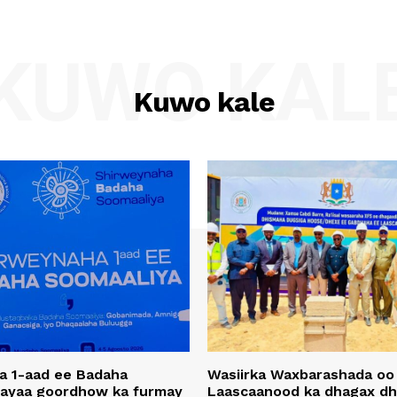
KUWO KAL
Kuwo kale
a 1-aad ee Badaha
Wasiirka Waxbarashada oo
 ayaa goordhow ka furmay
Laascaanood ka dhagax dh