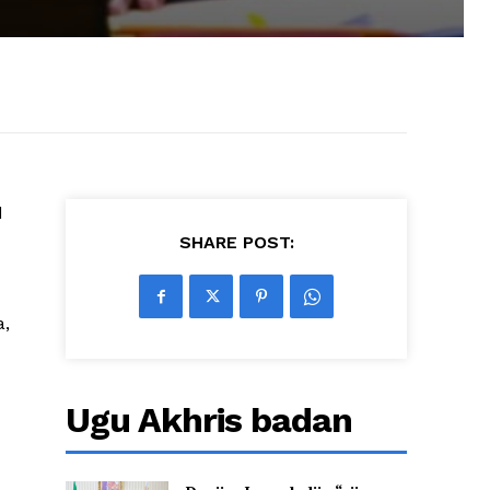
d
SHARE POST:
a,
Ugu Akhris badan