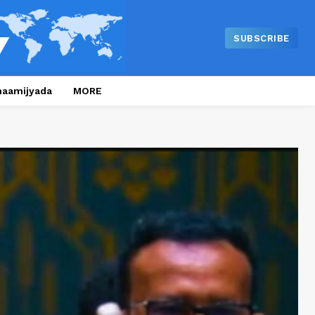
SUBSCRIBE
naamijyada
MORE