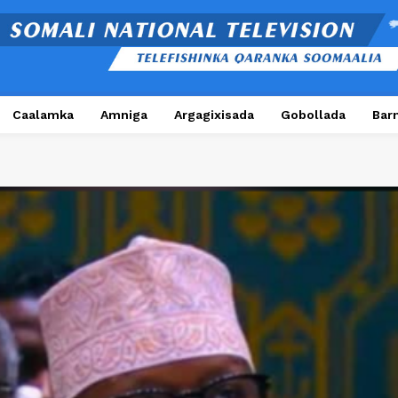
Caalamka
Amniga
Argagixisada
Gobollada
Bar