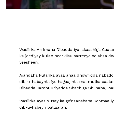
Wasiirka Arrimaha Dibadda iyo Iskaashiga Caal
ka jeediyay kulan heerkiisu sarreeyo oo ahaa
yeesheen.
Ajandaha kulanka ayaa ahaa dhowridda nabadda
dib-u-habaynta iyo hagaajinta maamulka caala
Dibadda Jamhuuriyadda Shacbiga Shiinaha, Wan
Wasiirka ayaa xusay ka go’naanshaha Soomaaliya
dib-u-habeyn ballaaran.