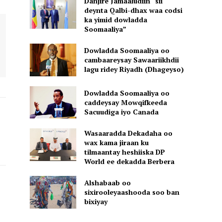
Danjire Jamaaludiin “sii
deynta Qalbi-dhax waa codsi
ka yimid dowladda
Soomaaliya”
Dowladda Soomaaliya oo
cambaareysay Sawaariikhdii
lagu ridey Riyadh (Dhageyso)
Dowladda Soomaaliya oo
caddeysay Mowqifkeeda
Sacuudiga iyo Canada
Wasaaradda Dekadaha oo
wax kama jiraan ku
tilmaantay heshiiska DP
World ee dekadda Berbera
Alshabaab oo
sixirooleyaashooda soo ban
bixiyay