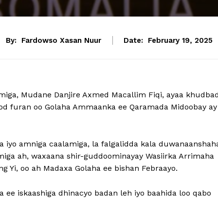
By:
Fardowso Xasan Nuur
Date:
February 19, 2025
amiga, Mudane Danjire Axmed Macallim Fiqi, ayaa khudba
 dood furan oo Golaha Ammaanka ee Qaramada Midoobay ay
 iyo amniga caalamiga, la falgalidda kala duwanaanshah
miga ah, waxaana shir-guddoominayay Wasiirka Arrimaha
g Yi, oo ah Madaxa Golaha ee bishan Febraayo.
 ee iskaashiga dhinacyo badan leh iyo baahida loo qabo