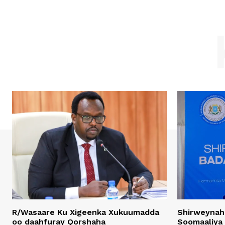
R/Wasaare Ku Xigeenka Xukuumadda
Shirweynah
oo daahfuray Qorshaha
Soomaaliya