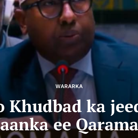
WARARKA
oo Khudbad ka jee
aanka ee Qarama