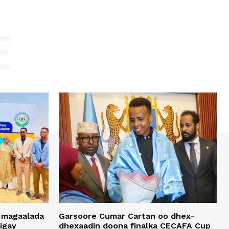
E
 magaalada
Garsoore Cumar Cartan oo dhex-
igay
dhexaadin doona finalka CECAFA Cup