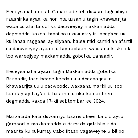
Eedeysanaha oo ah Ganacsade leh dukaan lagu iibiyo
raashinka ayaa ka hor inta uusan u tagin Khawaarijta
waxa uu afarta qof ka dacweeyey maxkamadda
degmadda Kaxda, taasi oo u xukuntay in lacagaha uu
ku lahaa raggaasi ay siiyaan, balse mid kamid ah afartii
uu dacweeyey ayaa qaatay racfaan, waxaana kiiskooda
loo wareejiyey maxkamadda gobolka Banaadir.
Eedeysanaha ayaan tagin Maxkamadda gobolka
Banaadir, taas beddelkeeda uu u dhaqaaqay in
khawaarijta uu u dacwoodo, waxaana markii uu soo
laabtay ay hay’addaha ammaanka ka qabteen
degmadda Kaxda 17-kii sebtembar ee 2024.
Marxalada kala duwan iyo baaris dheer ka dib ayuu
garsoorka maxkamadda ciidamada qalabka sida
maanta ku xukumay Cabdifitaax Cagaweyne 6 bil oo