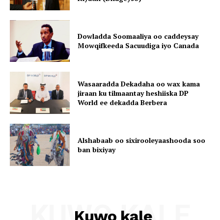
Dowladda Soomaaliya oo caddeysay
Mowqifkeeda Sacuudiga iyo Canada
Wasaaradda Dekadaha oo wax kama
jiraan ku tilmaantay heshiiska DP
World ee dekadda Berbera
Alshabaab oo sixirooleyaashooda soo
ban bixiyay
KUWO KALE
Kuwo kale