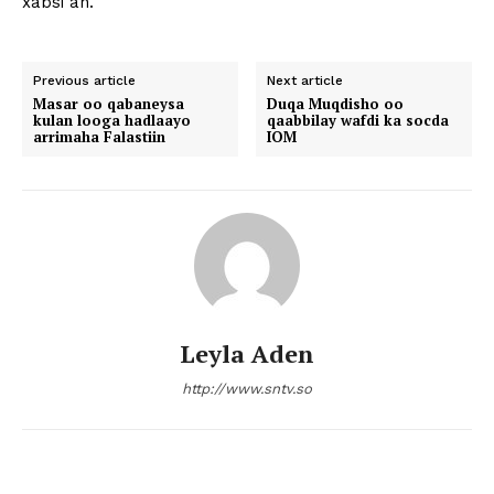
xabsi ah.
Previous article
Next article
Masar oo qabaneysa
Duqa Muqdisho oo
kulan looga hadlaayo
qaabbilay wafdi ka socda
arrimaha Falastiin
IOM
Leyla Aden
http://www.sntv.so