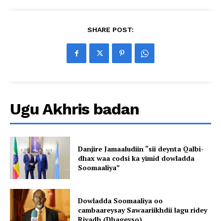
SHARE POST:
Ugu Akhris badan
Danjire Jamaaludiin “sii deynta Qalbi-
dhax waa codsi ka yimid dowladda
Soomaaliya”
Dowladda Soomaaliya oo
cambaareysay Sawaariikhdii lagu ridey
Riyadh (Dhageyso)