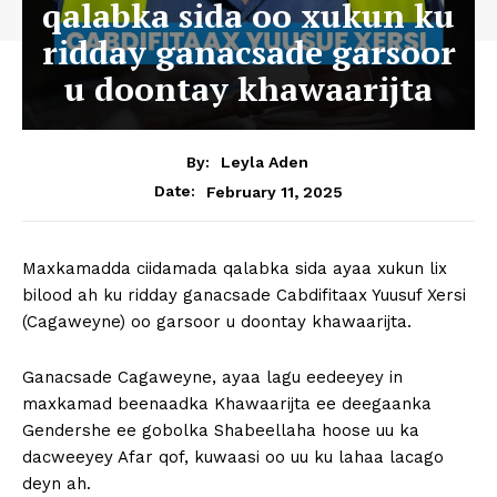
qalabka sida oo xukun ku
ridday ganacsade garsoor
u doontay khawaarijta
By:
Leyla Aden
February 11, 2025
Date:
Maxkamadda ciidamada qalabka sida ayaa xukun lix
bilood ah ku ridday ganacsade Cabdifitaax Yuusuf Xersi
(Cagaweyne) oo garsoor u doontay khawaarijta.
Ganacsade Cagaweyne, ayaa lagu eedeeyey in
maxkamad beenaadka Khawaarijta ee deegaanka
Gendershe ee gobolka Shabeellaha hoose uu ka
dacweeyey Afar qof, kuwaasi oo uu ku lahaa lacago
deyn ah.