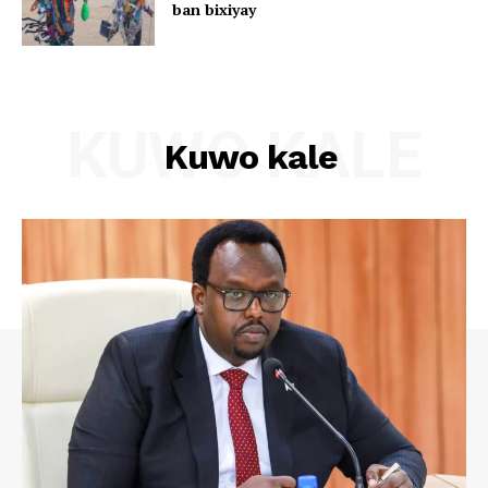
ban bixiyay
KUWO KALE
Kuwo kale