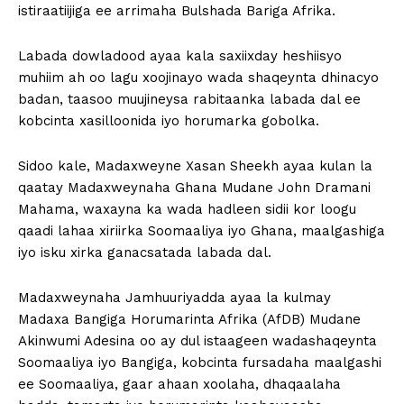
istiraatiijiga ee arrimaha Bulshada Bariga Afrika.
Labada dowladood ayaa kala saxiixday heshiisyo
muhiim ah oo lagu xoojinayo wada shaqeynta dhinacyo
badan, taasoo muujineysa rabitaanka labada dal ee
kobcinta xasilloonida iyo horumarka gobolka.
Sidoo kale, Madaxweyne Xasan Sheekh ayaa kulan la
qaatay Madaxweynaha Ghana Mudane John Dramani
Mahama, waxayna ka wada hadleen sidii kor loogu
qaadi lahaa xiriirka Soomaaliya iyo Ghana, maalgashiga
iyo isku xirka ganacsatada labada dal.
Madaxweynaha Jamhuuriyadda ayaa la kulmay
Madaxa Bangiga Horumarinta Afrika (AfDB) Mudane
Akinwumi Adesina oo ay dul istaageen wadashaqeynta
Soomaaliya iyo Bangiga, kobcinta fursadaha maalgashi
ee Soomaaliya, gaar ahaan xoolaha, dhaqaalaha