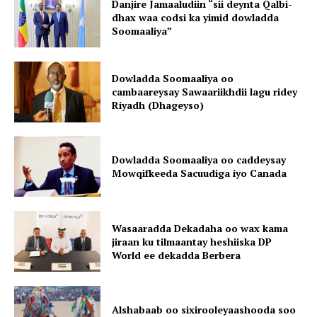
Danjire Jamaaludiin “sii deynta Qalbi-
dhax waa codsi ka yimid dowladda
Soomaaliya”
Dowladda Soomaaliya oo
cambaareysay Sawaariikhdii lagu ridey
Riyadh (Dhageyso)
Dowladda Soomaaliya oo caddeysay
Mowqifkeeda Sacuudiga iyo Canada
Wasaaradda Dekadaha oo wax kama
jiraan ku tilmaantay heshiiska DP
World ee dekadda Berbera
Alshabaab oo sixirooleyaashooda soo