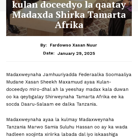
kulan doceedyo la qaatay
Madaxda Shirka Tamarta
Afrika
By:
Fardowso Xasan Nuur
January 29, 2025
Date:
Madaxweynaha Jamhuuriyadda Federaalka Soomaaliya
Mudane Xasan Sheekh Maxamuud ayaa Kulan-
doceedyo miro-dhal ah la yeeshay madax kala duwan
oo ka qeybgalay Shirweynaha Tamarta Afrika ee ka
socda Daaru-Salaam ee dalka Tanzania.
Madaxweynaha ayaa la kulmay Madaxweynaha
Tanzania Marwo Samia Suluhu Hassan oo ay ka wada
hadleen xoojinta xiriirka labada dal iyo iskaashiga