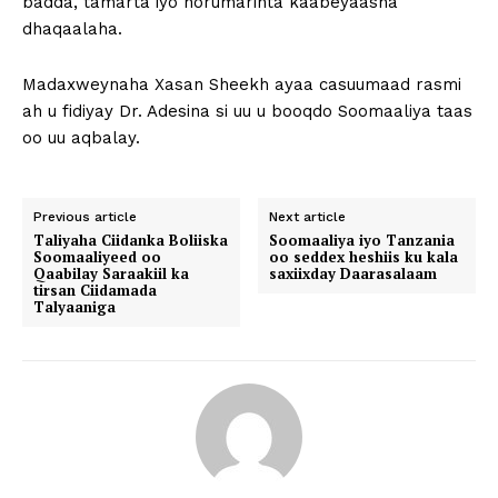
badda, tamarta iyo horumarinta kaabeyaasha
dhaqaalaha.
Madaxweynaha Xasan Sheekh ayaa casuumaad rasmi
ah u fidiyay Dr. Adesina si uu u booqdo Soomaaliya taas
oo uu aqbalay.
Previous article
Next article
Taliyaha Ciidanka Boliiska
Soomaaliya iyo Tanzania
Soomaaliyeed oo
oo seddex heshiis ku kala
Qaabilay Saraakiil ka
saxiixday Daarasalaam
tirsan Ciidamada
Talyaaniga