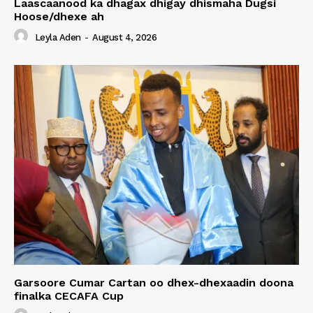
Laascaanood ka dhagax dhigay dhismaha Dugsi
Hoose/dhexe ah
Leyla Aden
-
August 4, 2026
Garsoore Cumar Cartan oo dhex-dhexaadin doona
finalka CECAFA Cup