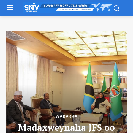
WARARKA
Madaxweynaha JFS oo