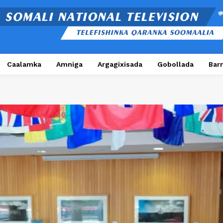
Caalamka
Amniga
Argagixisada
Gobollada
Bar