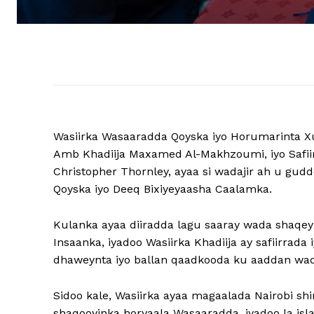
Wasiirka Wasaaradda Qoyska iyo Horumarinta 
Amb Khadiija Maxamed Al-Makhzoumi, iyo Safii
Christopher Thornley, ayaa si wadajir ah u g
Qoyska iyo Deeq Bixiyeyaasha Caalamka.
Kulanka ayaa diiradda lagu saaray wada shaqe
Insaanka, iyadoo Wasiirka Khadiija ay safiirrad
dhaweynta iyo ballan qaadkooda ku aaddan wa
Sidoo kale, Wasiirka ayaa magaalada Nairobi shi
shaqooyinka horyaala Wasaaradda, iyadoo la isl