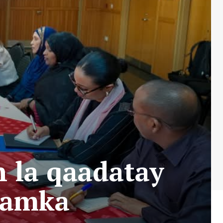
 la qaadatay
alamka