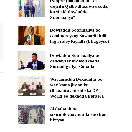
Danjire Jamaaludiin “sii
deynta Qalbi-dhax waa codsi
ka yimid dowladda
Soomaaliya”
Dowladda Soomaaliya oo
cambaareysay Sawaariikhdii
lagu ridey Riyadh (Dhageyso)
Dowladda Soomaaliya oo
caddeysay Mowqifkeeda
Sacuudiga iyo Canada
Wasaaradda Dekadaha oo
wax kama jiraan ku
tilmaantay heshiiska DP
World ee dekadda Berbera
Alshabaab oo
sixirooleyaashooda soo ban
bixiyay