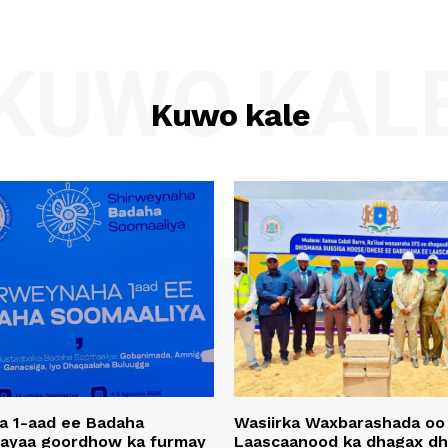
KUWO KAL
Kuwo kale
a 1-aad ee Badaha
Wasiirka Waxbarashada oo
 ayaa goordhow ka furmay
Laascaanood ka dhagax dh