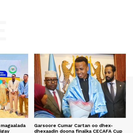
E
 magaalada
Garsoore Cumar Cartan oo dhex-
igay
dhexaadin doona finalka CECAFA Cup