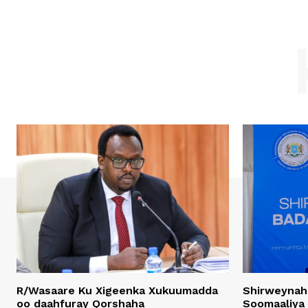
R/Wasaare Ku Xigeenka Xukuumadda
Shirweynah
oo daahfuray Qorshaha
Soomaaliya