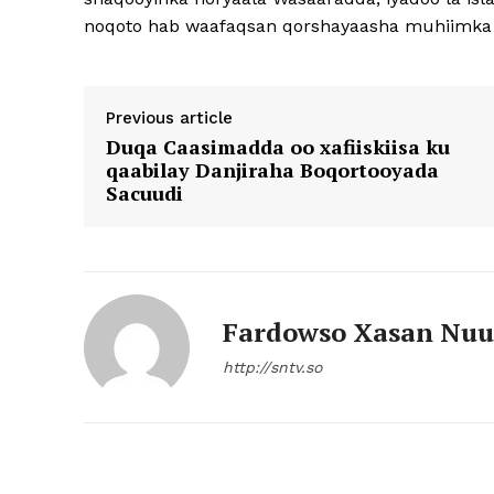
noqoto hab waafaqsan qorshayaasha muhiimka
Previous article
Duqa Caasimadda oo xafiiskiisa ku
qaabilay Danjiraha Boqortooyada
Sacuudi
Fardowso Xasan Nuu
http://sntv.so