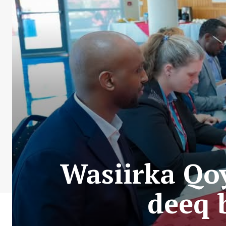
Wasiirka Qo
deeq 