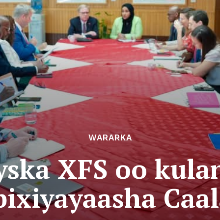
WARARKA
yska XFS oo kulan
bixiyayaasha Ca