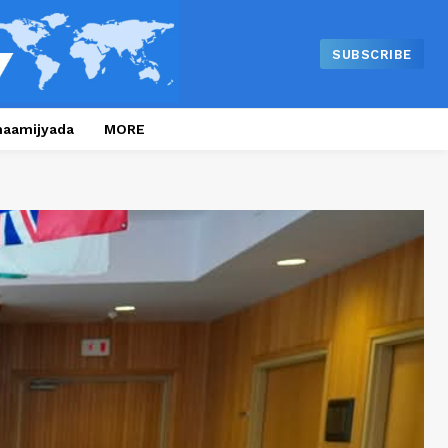
SUBSCRIBE
naamijyada
MORE