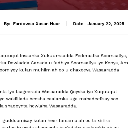
By:
Fardowso Xasan Nuur
Date:
January 22, 2025
Xuquuqul Insaanka Xukuumaadda Federaalka Soomaaliya,
rka Dowladda Canada u fadhiya Soomaaliya iyo Kenya, A
uddoomiyey kulan muhiim ah oo u dhaxeeya Wasaaradda
ynta iyo taageerada Wasaaradda Qoyska iyo Xuquuqul
a iyo wakiillada beesha caalamka uga mahadcelisay soo
da shaqeynta howlaha Wasaaradda.
r guddoomisay kulan heer farsamo ah oo la xiriira
a gartay in wada shaqeynta hay’adaha caalamiga ah ay