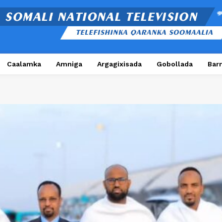
Caalamka
Amniga
Argagixisada
Gobollada
Bar