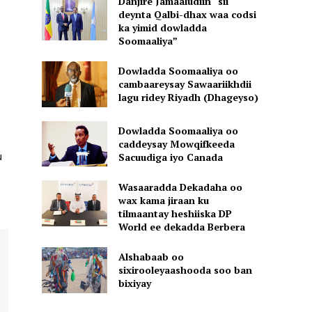
Danjire Jamaaludiin “sii
deynta Qalbi-dhax waa codsi
ka yimid dowladda
Soomaaliya”
Dowladda Soomaaliya oo
cambaareysay Sawaariikhdii
lagu ridey Riyadh (Dhageyso)
Dowladda Soomaaliya oo
caddeysay Mowqifkeeda
u
Sacuudiga iyo Canada
Wasaaradda Dekadaha oo
wax kama jiraan ku
tilmaantay heshiiska DP
World ee dekadda Berbera
Alshabaab oo
sixirooleyaashooda soo ban
bixiyay