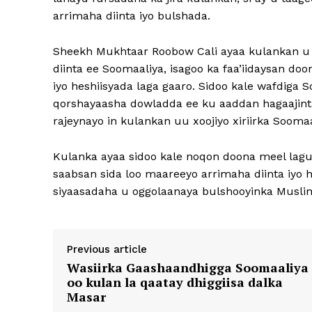
arrimaha diinta iyo bulshada.
Sheekh Mukhtaar Roobow Cali ayaa kulankan u 
diinta ee Soomaaliya, isagoo ka faa’iidaysan d
iyo heshiisyada laga gaaro. Sidoo kale wafdiga 
qorshayaasha dowladda ee ku aaddan hagaajinta
rajeynayo in kulankan uu xoojiyo xiriirka Sooma
Kulanka ayaa sidoo kale noqon doona meel lagu
saabsan sida loo maareeyo arrimaha diinta iyo 
siyaasadaha u oggolaanaya bulshooyinka Muslimii
Previous article
Wasiirka Gaashaandhigga Soomaaliya
oo kulan la qaatay dhiggiisa dalka
Masar