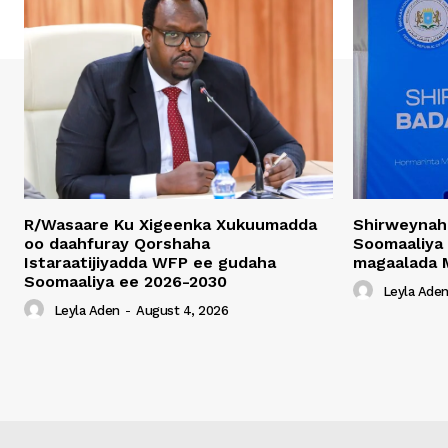
R/Wasaare Ku Xigeenka Xukuumadda
Shirweynah
oo daahfuray Qorshaha
Soomaaliya
Istaraatijiyadda WFP ee gudaha
magaalada 
Soomaaliya ee 2026-2030
Leyla Ade
Leyla Aden
-
August 4, 2026