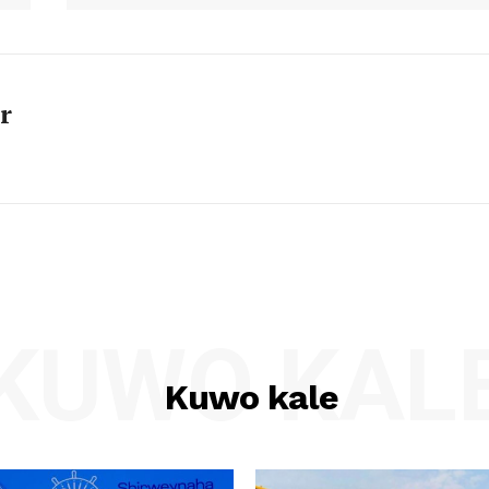
r
KUWO KAL
Kuwo kale