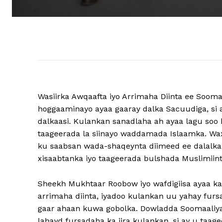
Wasiirka Awqaafta iyo Arrimaha Diinta ee Sooma
hoggaaminayo ayaa gaaray dalka Sacuudiga, si 
dalkaasi. Kulankan sanadlaha ah ayaa lagu soo 
taageerada la siinayo waddamada Islaamka. Wa
ku saabsan wada-shaqeynta diimeed ee dalalka Mu
xisaabtanka iyo taageerada bulshada Muslimiinta
Sheekh Mukhtaar Roobow iyo wafdigiisa ayaa ka
arrimaha diinta, iyadoo kulankan uu yahay fursa
gaar ahaan kuwa gobolka. Dowladda Soomaaliya ay
lahayd fursadaha ka jira kulankan, si ay u ta