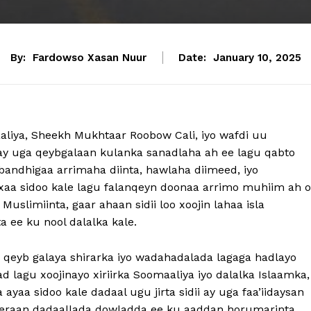
By:
Fardowso Xasan Nuur
Date:
January 10, 2025
aliya, Sheekh Mukhtaar Roobow Cali, iyo wafdi uu
ay uga qeybgalaan kulanka sanadlaha ah ee lagu qabto
bandhigaa arrimaha diinta, hawlaha diimeed, iyo
xaa sidoo kale lagu falanqeyn doonaa arrimo muhiim ah 
slimiinta, gaar ahaan sidii loo xoojin lahaa isla
 ee ku nool dalalka kale.
 qeyb galaya shirarka iyo wadahadalada lagaga hadlayo
d lagu xoojinayo xiriirka Soomaaliya iyo dalalka Islaamka,
aa sidoo kale dadaal ugu jirta sidii ay uga faa’iidaysan
ageeraan dadaallada dowladda ee ku aaddan horumarinta