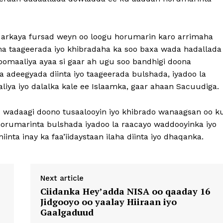
arkaya fursad weyn oo loogu horumarin karo arrimaha
oona taageerada iyo khibradaha ka soo baxa wada hadallada
Soomaaliya ayaa si gaar ah ugu soo bandhigi doona
 adeegyada diinta iyo taageerada bulshada, iyadoo la
aliya iyo dalalka kale ee Islaamka, gaar ahaan Sacuudiga.
 wadaagi doono tusaalooyin iyo khibrado wanaagsan oo k
horumarinta bulshada iyadoo la raacayo waddooyinka iyo
nta inay ka faa’iidaystaan ilaha diinta iyo dhaqanka.
Next article
Ciidanka Hey’adda NISA oo qaaday 16
Jidgooyo oo yaalay Hiiraan iyo
Gaalgaduud