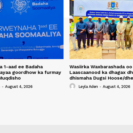
a 1-aad ee Badaha
Wasiirka Waxbarashada oo
 ayaa goordhow ka furmay
Laascaanood ka dhagax dh
Muqdisho
dhismaha Dugsi Hoose/dhe
n
-
August 4, 2026
Leyla Aden
-
August 4, 2026