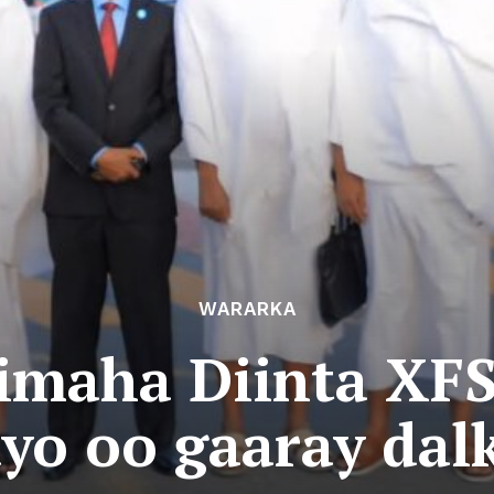
WARARKA
imaha Diinta XFS
o oo gaaray dal