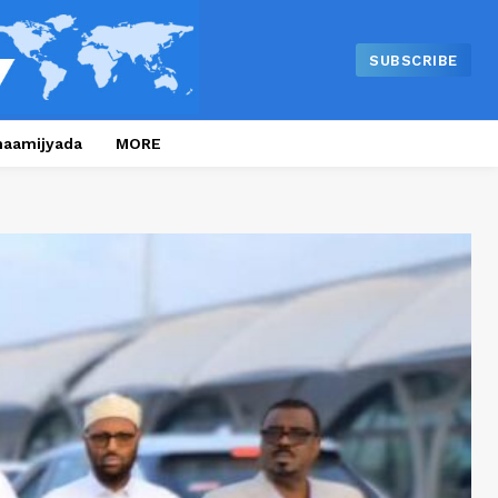
SUBSCRIBE
naamijyada
MORE